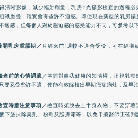
得清晰影像，減少輻射劑量，乳房X光攝影檢查的過程必
組織重疊，確實會有些許不適感。即使現在新型的乳房攝
不適感，但每個人對於壓迫感的感受能力不同，可參考以
避開乳房腫脹期／
月經來前1週較不適合受檢，可在經期結
檢查前的心情調適／
掌握對自我健康的知情權，正視乳癌
只要忍受些許不適，便能有效篩檢出早期癌症病灶，及早
檢查時應注意事項／
檢查時須脫去上半身衣物，不要穿著
腋下塗抹除臭劑、粉劑及護膚霜等，以免干擾醫師正確判