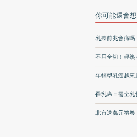
你可能還會想
乳癌前兆會痛嗎
不用全切！輕熟
年輕型乳癌越來
罹乳癌＝需全乳
北市送萬元禮卷