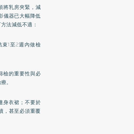
須將乳房夾緊，減
影儀器已大幅降低
下方法減低不適：
束1至2週內做檢
篩檢的重要性與必
治療。
連身衣裙；不要於
讀，甚至必須重覆