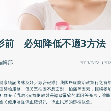
影前 必知降低不適3方法
o編輯部
2019/2/22（202
健康網記者林奐妤／綜合報導）我國癌症防治政策行之有
癌
篩檢服務，但民眾往因不想面對、怕痛等因素，拒絕參
社群充斥乳房X光攝影輻射是導致罹癌的原因等謠言，讓民
國民健康署提供正確資訊，導正民眾的篩檢觀念。