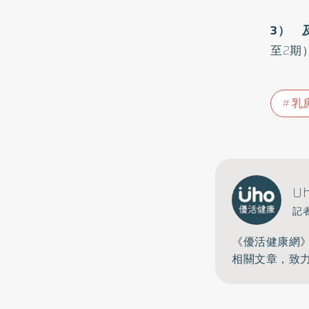
3
） 
至2期
乳
U
記
《優活健康網
相關文章，致