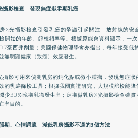
光攝影檢查 發現無症狀零期乳癌
房X光攝影檢查引發乳癌的爭議引起關注。放射線的安
檢開始的年齡、篩檢頻率等。根據原能會資料顯示，一次
0.7毫西弗劑量；美國保健物理學會亦指出，每年接受低
並無明顯健康（致癌）效應發生。
光攝影可用來偵測乳房的
鈣
化點或微小腫瘤，發現無症狀
效的乳癌篩檢工具；根據我國實證研究，大規模篩檢能降低
減少30％晚期乳癌發生率；定期做乳房X光攝影檢查確實
亡率目的。
脹期、心情調適 減低乳房攝影不適的3
個方法