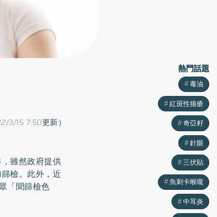
熱門話題
熱門話題
毒油
毒油
紅斑性狼瘡
紅斑性狼瘡
2/3/15 7:50更新）
奇亞籽
奇亞籽
針眼
針眼
年，雖然政府提供
三伏貼
三伏貼
加篩檢。此外，近
魚刺卡喉嚨
魚刺卡喉嚨
眾「聞篩檢色
中耳炎
中耳炎