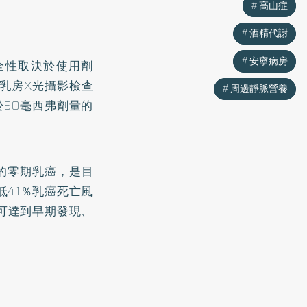
高山症
高山症
酒精代謝
酒精代謝
安寧病房
安寧病房
全性取決於使用劑
乳房X光攝影檢查
周邊靜脈營養
周邊靜脈營養
於50毫西弗劑量的
的零期乳癌，是目
41％乳癌死亡風
可達到早期發現、