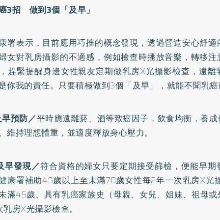
癌3
招 做到3
個「及早」
康署表示，目前應用巧推的概念發現，透過營造安心舒適
婦女對乳房攝影的不適感，例如檢查時播放音樂，轉移注
，趕緊提醒身邊女性親友定期做乳房X光攝影檢查，遠離
是你我的責任。只要積極做到3個「及早」，就能不聞乳癌
及早預防／
平時應遠離菸、酒等致癌因子，飲食均衡，養成
、維持理想體重，並適度釋放身心壓力。
及早發現／
符合資格的婦女只要定期接受篩檢，便能早期
健康署補助45歲以上至未滿70歲女性每2年一次乳房X光
未滿45歲、具有乳癌家族史（母親、女兒、姐妹、祖母或
次乳房X光攝影檢查。