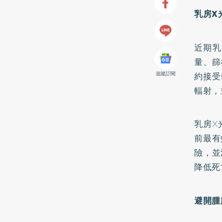
乳房X
近期乳
量、篩
追蹤訂閱
約接受
輻射，
乳房X
前最有
險，並
降低死
避開腫