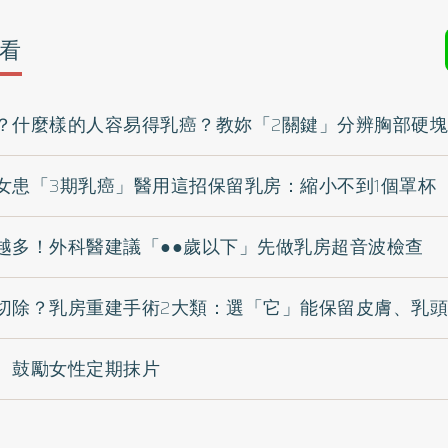
看
？什麼樣的人容易得乳癌？教妳「2關鍵」分辨胸部硬塊
女患「3期乳癌」醫用這招保留乳房：縮小不到1個罩杯
越多！外科醫建議「●●歲以下」先做乳房超音波檢查
切除？乳房重建手術2大類：選「它」能保留皮膚、乳頭
 鼓勵女性定期抹片