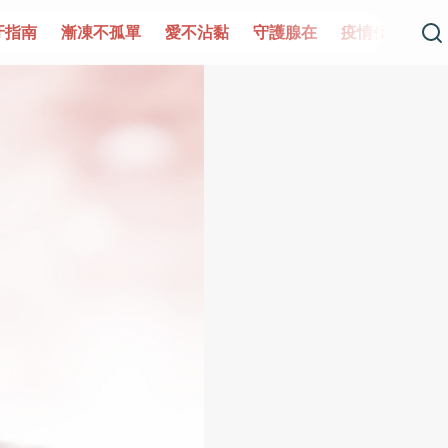
單
愛不沾黏
守護腺在
疫情保衛戰
再生醫學
愛的