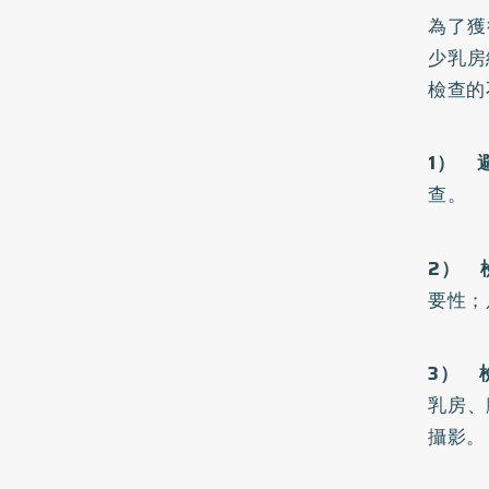
為了獲
少乳房
檢查的
1
） 
查。
2
） 
要性；
3
） 
乳房、
攝影。