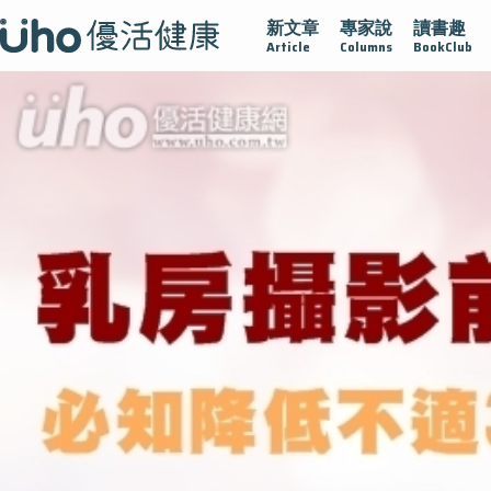
新文章
專家說
讀書趣
疫情保衛戰
再生醫學
愛的未來視
認識攝護腺肥大
Article
Columns
BookClub