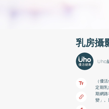
乳房攝
Uh
（優活
定期
乳
期網路
變」。