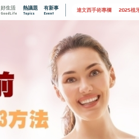
好生活
熱議題
有新事
守護骨骼健康
達文西手術專欄
2025植牙指南
漸凍不孤
GoodLife
Topics
Event