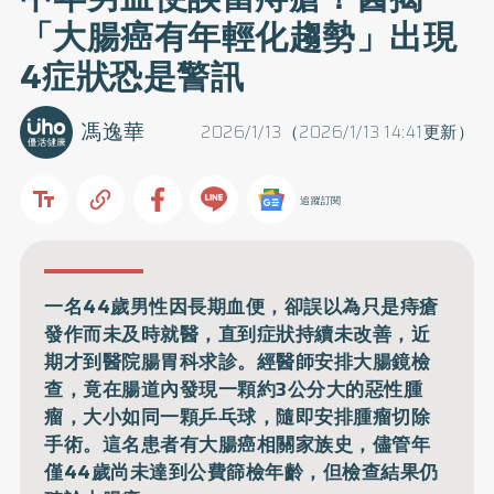
「大腸癌有年輕化趨勢」出現
4症狀恐是警訊
馮逸華
2026/1/13（2026/1/13 14:41更新）
追蹤訂閱
一名44歲男性因長期血便，卻誤以為只是痔瘡
發作而未及時就醫，直到症狀持續未改善，近
期才到醫院腸胃科求診。經醫師安排大腸鏡檢
查，竟在腸道內發現一顆約3公分大的惡性腫
瘤，大小如同一顆乒乓球，隨即安排腫瘤切除
手術。這名患者有大腸癌相關家族史，儘管年
僅44歲尚未達到公費篩檢年齡，但檢查結果仍