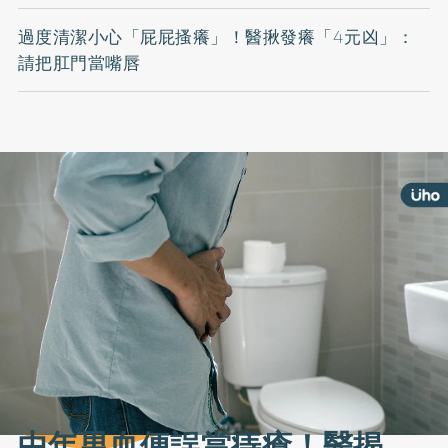
過度清潔小心「屁屁搔癢」！醫揪發癢「4元凶」：
請把肛門當嘴唇
中年男血便誤當痔瘡！醫揭