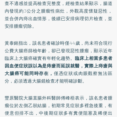
查不適感並提高檢查完整度，經檢查結果顯示，腸道
內發現約3公分之腫瘤性病灶，外觀高度懷疑惡性，
並合併內痔出血情形，後續已安排病理切片檢查，並
安排腫瘤切除。
黃泰銘指出，該名患者確診時僅44歲，尚未符合現行
公費大腸癌篩檢年齡，卻已發現惡性腫瘤，顯示近年
臨床上大腸癌確實有年輕化趨勢。
臨床上相當多患者
因
血便
症狀誤以為是痔瘡而延誤就醫，實際上痔瘡與
大腸癌可能同時存在，
僅憑症狀或肉眼觀察無法區
分，必須透過大腸鏡檢查才能明確診斷。
豐原醫院大腸直腸外科醫師傅峰梧表示，該名患者腫
瘤位於左側乙狀結腸，初期常見症狀多裡急後重，有
便意但排不出，中後期症狀多有糞便阻塞及稀便出