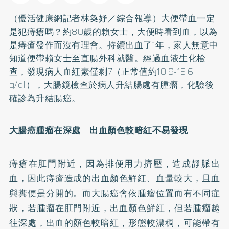
（優活健康網記者林奐妤／綜合報導）大便帶血一定
是犯
痔瘡
嗎？約80歲的賴女士，大便時看到血，以為
是痔瘡發作而沒有理會。持續出血了1年，家人無意中
知道便帶賴女士至直腸外科就醫。經過血液生化檢
查，發現病人血紅素僅剩7（正常值約10.9-15.6
g/dl），大腸鏡檢查於病人升結腸處有腫瘤，化驗後
確診為升結腸癌。
大腸癌
腫瘤在深處 出血顏色較暗紅不易發現
痔瘡在肛門附近，因為排便用力擠壓，造成靜脈出
血，因此痔瘡造成的出血顏色鮮紅、血量較大，且血
與糞便是分開的。而大腸癌會依腫瘤位置而有不同症
狀，若腫瘤在肛門附近，出血顏色鮮紅，但若腫瘤越
往深處，出血的顏色較暗紅，形態較濃稠，可能帶有