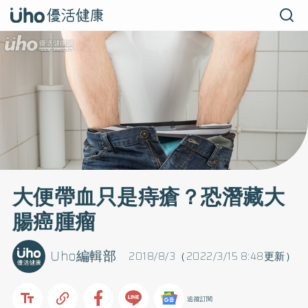
大便帶血只是痔瘡？恐潛藏大
腸癌腫瘤
Uho編輯部
2018/8/3（2022/3/15 8:48更新）
追蹤訂閱