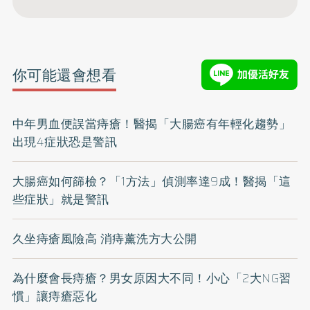
你可能還會想看
中年男血便誤當痔瘡！醫揭「大腸癌有年輕化趨勢」
出現4症狀恐是警訊
大腸癌如何篩檢？「1方法」偵測率達9成！醫揭「這
些症狀」就是警訊
久坐痔瘡風險高 消痔薰洗方大公開
為什麼會長痔瘡？男女原因大不同！小心「2大NG習
慣」讓痔瘡惡化