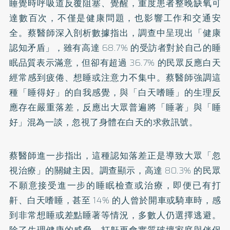
睡覺時呼吸道反覆阻塞、覺醒，重度患者整晚缺氧可
達數百次，不僅是健康問題，也影響工作和交通安
全。蔡醫師深入剖析數據指出，調查中呈現出「健康
認知矛盾」，雖有高達 68.7% 的受訪者對於自己的睡
眠品質表示滿意，但卻有超過 36.7% 的民眾反應白天
經常感到疲倦、想睡或注意力不集中。蔡醫師強調這
種「睡得好」的自我感覺，與「白天嗜睡」的生理反
應存在嚴重落差，反應出大眾普遍將「睡著」與「睡
好」混為一談，忽視了身體在白天的求救訊號。
蔡醫師進一步指出，這種認知落差正是導致大眾「忽
視治療」的關鍵主因。調查顯示，高達 80.3% 的民眾
不願意接受進一步的睡眠檢查或治療，即便已有打
鼾、白天嗜睡，甚至 14% 的人曾於開車或騎車時，感
到非常想睡或差點睡著等情況，多數人仍選擇逃避。
除了生理健康的威脅，打鼾更會實質破壞家庭與伴侶