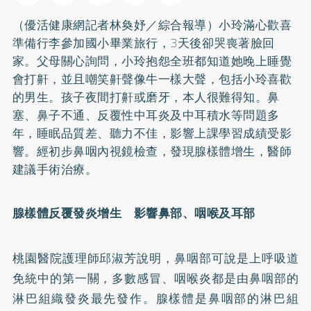
（優活健康網記者林奐妤／綜合報導）小玲滿心歡喜
準備行李參加國小畢業旅行，3天後卻哭喪著臉回
家。父母關心詢問，小玲抱怨全班都知道她晚上睡覺
會打鼾，並且嘲笑鼾聲像牛一樣大聲，包括小玲喜歡
的男生。孩子夜間打鼾或磨牙，本人很難得知。鼻
塞、鼻子不通、反覆性中耳炎及中耳積水等問題多
年，睡眠品質差、聽力不佳，影響上課學習成績受影
響。經初步鼻咽內視鏡檢查，發現腺樣體增生，醫師
建議手術治療。
腺樣體反覆發炎增生 影響鼻部、咽喉及耳部
桃園醫院護理師邱淑芳說明，鼻咽部可說是上呼吸道
免統中的第一關，多數感冒、咽喉炎都是由鼻咽部的
淋巴組織發炎最先發作。腺樣體是鼻咽部的淋巴組