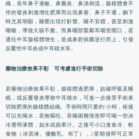
織，長年鼻子過敏、
鼻竇炎
、鼻涕倒流，腺樣體會不
停的發炎刺激增生肥厚而出現鼻塞、鼻子不通，躺下
時尤其明顯，睡覺出現打鼾聲、睡不安穩，甚至刺激
咽喉，導致久咳不癒。而鼻咽部緊鄰耳咽管開口，若
通往中耳腺樣體增生，造成鼻腔病菌逆行而上，引發
反覆性中耳炎或中耳積水等。
藥物治療效果不彰 可考慮進行手術切除
若藥物治療效果不彰，腺樣體過肥厚，妨礙呼吸及睡
眠，或反覆發炎導致中耳積水，可進一步接受手術來
切除肥厚的腺樣體組織。手術時間只要約1小時，術後
可以先喝水，若無嘔吐、吞嚥困難情形即可喝一些冰
冷透明液體，如水或蘋果汁。之後可小口進食冷、軟
食物（冰淇淋、優酪乳、布丁），2星期後即可正常