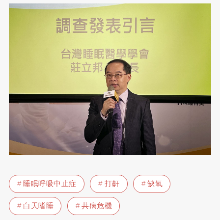
睡眠呼吸中止症
打鼾
缺氧
白天嗜睡
共病危機