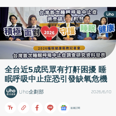
全台近5成民眾有打鼾困擾 睡
眠呼吸中止症恐引發缺氧危機
Uho企劃部
2026/6/10
追蹤訂閱