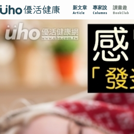
新文章
專家說
讀書趣
疫情保衛戰
再生醫學
愛的未來視
認識攝護腺肥大
Article
Columns
BookClub