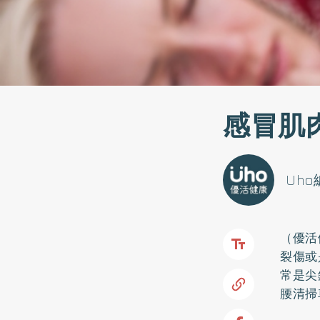
感冒肌
Uh
（優活
裂傷或
常是尖
腰清掃