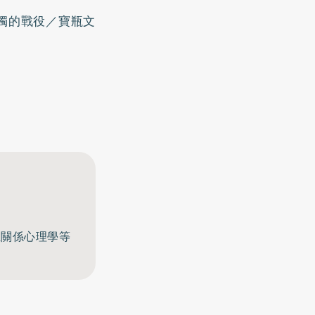
獨的戰役／寶瓶文
至關係心理學等