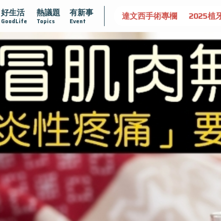
好生活
熱議題
有新事
守護骨骼健康
達文西手術專欄
2025植牙指南
漸凍不孤
GoodLife
Topics
Event