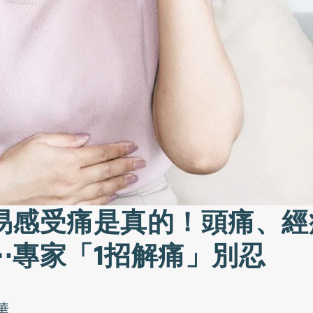
易感受痛是真的！頭痛、經
⋯專家「1招解痛」別忍
華