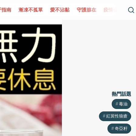
單
愛不沾黏
守護腺在
疫情保衛戰
再生醫學
愛的未
熱門話題
熱門話題
毒油
毒油
紅斑性狼瘡
紅斑性狼瘡
奇亞籽
奇亞籽