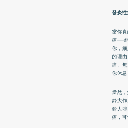
發炎性
當你真
痛──
你，細
的理由
痛、無
你休息
當然，
鈴大作
鈴大鳴
痛，可