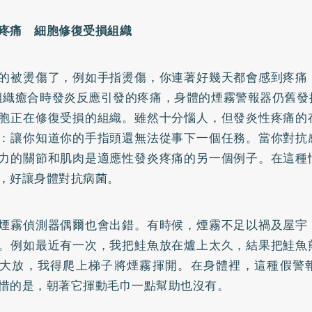
疼痛 細胞修復受損組織
的被燙傷了，例如手指燙傷，你連著好幾天都會感到疼痛
組織癒合時發炎反應引發的疼痛，身體的煙霧警報器仍舊發
胞正在修復受損的組織。雖然十分惱人，但發炎性疼痛的
：讓你知道你的手指頭還無法從事下一個任務。當你對抗
力的關節和肌肉是適應性發炎疼痛的另一個例子。在這種
，好讓身體對抗病菌。
煙霧偵測器偶爾也會出錯。有時候，煙霧不足以禍及屋宇
。例如最近有一次，我把鮭魚放在爐上太久，結果把鮭魚
大放，我得爬上梯子將煙霧揮開。在身體裡，這種假警
惜的是，朝著它揮動毛巾一點幫助也沒有。