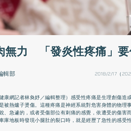
肉無力 「發炎性疼痛」要
o編輯部
2018/2/17（20
健康網記者林奐妤／編輯整理）感受性疼痛是生理創傷造
是被熱爐子燙傷。這種疼痛是神經系統對危害身體的物理
銳、急遽的，或者受傷部位有刺痛的感覺，依遭受的傷害
車庫地板時發現小腿肚的裂口時，就是經歷了急性的感受