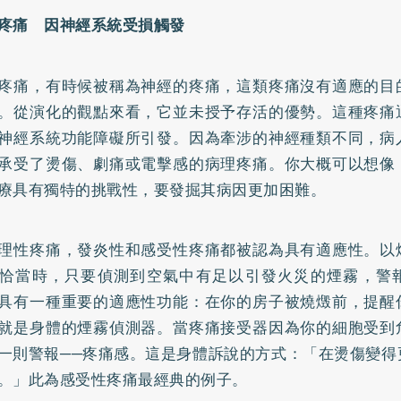
疼痛 因神經系統受損觸發
疼痛，有時候被稱為神經的疼痛，這類疼痛沒有適應的目
。從演化的觀點來看，它並未授予存活的優勢。這種疼痛
神經系統功能障礙所引發。因為牽涉的神經種類不同，病
承受了燙傷、劇痛或電擊感的病理疼痛。你大概可以想像
療具有獨特的挑戰性，要發掘其病因更加困難。
理性疼痛，發炎性和感受性疼痛都被認為具有適應性。以
恰當時，只要偵測到空氣中有足以引發火災的煙霧，警
具有一種重要的適應性功能：在你的房子被燒燬前，提醒
就是身體的煙霧偵測器。當疼痛接受器因為你的細胞受到
一則警報──疼痛感。這是身體訴說的方式：「在燙傷變得
。」此為感受性疼痛最經典的例子。