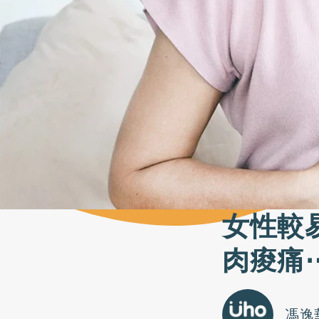
女性較
肉痠痛
馮逸