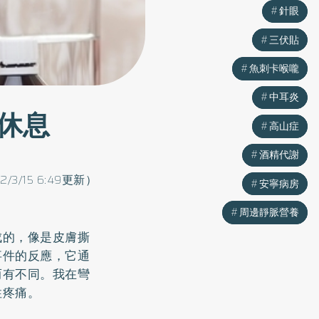
針眼
針眼
三伏貼
三伏貼
魚刺卡喉嚨
魚刺卡喉嚨
中耳炎
中耳炎
休息
高山症
高山症
酒精代謝
酒精代謝
22/3/15 6:49更新）
安寧病房
安寧病房
周邊靜脈營養
周邊靜脈營養
成的，像是皮膚撕
事件的反應，它通
而有不同。我在彎
性疼痛。