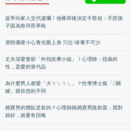
提早向家人交代遺囑！他罹癌後決定不祭祖：不想孩
子因為祭拜而爭執
肩頸僵硬小心青光眼上身 穴位1保養不可少
丈夫深愛妻卻「外找按摩小姐」！心理師：扭曲的
性，是愛的替代品
為什麼男人都愛「大ㄋㄟㄋㄟ」？性學博士揭「2關
鍵」跟你想的不同
媽寶男的體貼是裝的？心理師揭媽寶男陰影面：我對
妳好，就要有回報