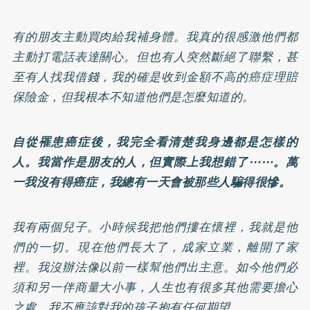
有的朋友主動買肉給我補身體。我真的很感激他們都
主動打電話表達關心。但也有人突然斷絕了聯繫，甚
至有人找我借錢，我的確是收到金額不高的癌症理賠
保險金，但我根本不知道他們是怎麼知道的。
自從罹患癌症後，我完全看清楚我身邊都是怎樣的
人。我當作是朋友的人，但實際上我想錯了⋯⋯。萬
一我沒有得癌症，我總有一天會被那些人騙得很慘。
我有兩個兒子。小時候我把他們摟在懷裡，我就是他
們的一切。現在他們長大了，成家立業，離開了家
裡。我沒辦法像以前一樣幫他們出主意。如今他們必
須和另一伴商量大小事，人生也有很多其他需要擔心
之處。我不應該對我的孩子抱有任何期望。