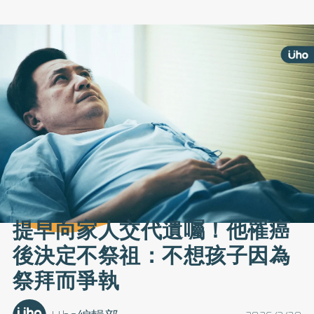
提早向家人交代遺囑！他罹癌
後決定不祭祖：不想孩子因為
祭拜而爭執