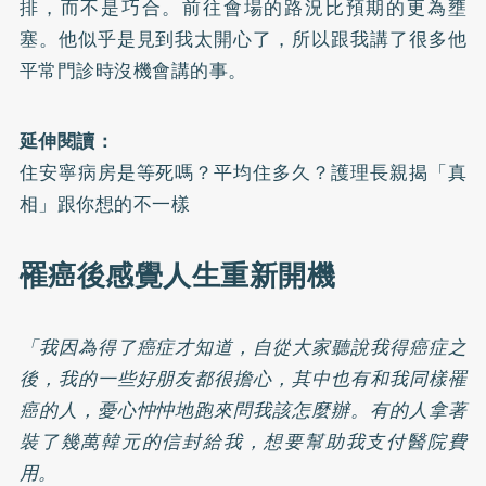
排，而不是巧合。前往會場的路況比預期的更為壅
塞。他似乎是見到我太開心了，所以跟我講了很多他
平常門診時沒機會講的事。
延伸閱讀：
住安寧病房是等死嗎？平均住多久？護理長親揭「真
相」跟你想的不一樣
罹癌後感覺人生重新開機
「我因為得了癌症才知道，自從大家聽說我得癌症之
後，我的一些好朋友都很擔心，其中也有和我同樣罹
癌的人，憂心忡忡地跑來問我該怎麼辦。有的人拿著
裝了幾萬韓元的信封給我，想要幫助我支付醫院費
用。