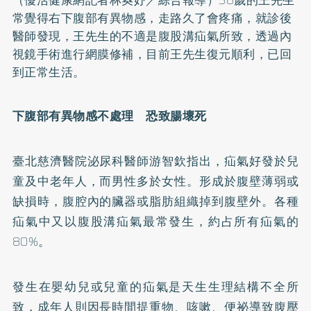
常覺得右下腹部有異物感，走路久了會疼痛，就診後
醫師發現，王先生的不適是腹股溝疝氣所致，透過內
視鏡手術進行網膜修補，目前王先生復元順利，已回
到正常生活。
下腹部有異物感不處理 恐致腸壞死
臺北慈濟醫院泌尿科醫師游智欽指出，疝氣好發於兒
童及中老年人，而男性多於女性。形成於腹壁薄弱或
缺損時，腹腔內的臟器或脂肪組織掉到腹壁外。各種
疝氣中又以腹股溝疝氣最常發生，約占所有疝氣的
80%。
發生在嬰幼兒或兒童的疝氣是天生生理結構不全所
致，成年人則因長時間提重物、咳嗽、
便祕
導致腹壓