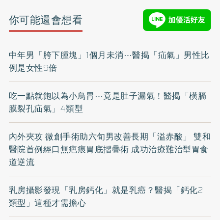
你可能還會想看
中年男「胯下腫塊」1個月未消⋯醫揭「疝氣」男性比
例是女性9倍
吃一點就飽以為小鳥胃⋯竟是肚子漏氣！醫揭「橫膈
膜裂孔疝氣」4類型
內外夾攻 微創手術助六旬男改善長期「溢赤酸」 雙和
醫院首例經口無疤痕胃底摺疊術 成功治療難治型胃食
道逆流
乳房攝影發現「乳房鈣化」就是乳癌？醫揭「鈣化2
類型」這種才需擔心