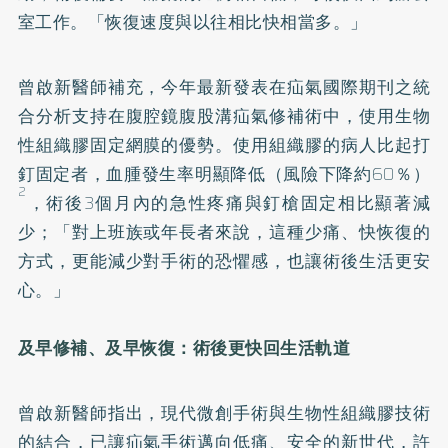
室工作。「恢復速度與以往相比快相當多。」
曾啟新醫師補充，今年最新發表在疝氣國際期刊之統
合分析支持在腹腔鏡腹股溝疝氣修補術中，使用生物
性組織膠固定網膜的優勢。使用組織膠的病人比起打
釘固定者，血腫發生率明顯降低（風險下降約60％）
2
，術後3個月內的急性疼痛與釘槍固定相比顯著減
少；「對上班族或年長者來說，這種少痛、快恢復的
方式，更能減少對手術的恐懼感，也讓術後生活更安
心。」
及早修補、及早恢復：術後更快回生活軌道
曾啟新醫師指出，現代微創手術與生物性組織膠技術
的結合，已讓疝氣手術邁向低痛、安全的新世代，許