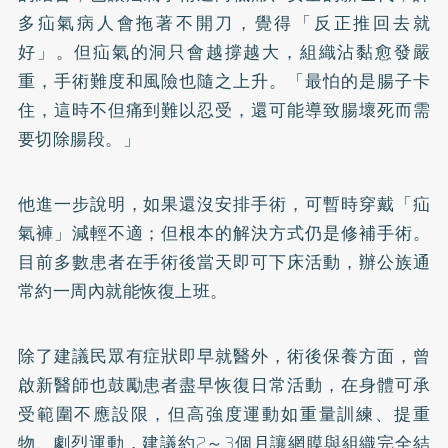
多疝氣病人會拖著不開刀，覺得「反正推回去就
好」。但疝氣的洞只會越撐越大，組織沾黏愈發嚴
重，手術難度和風險也隨之上升。「最怕的是腸子卡
住，這時不但痛到難以忍受，還可能導致腸壞死而需
要切除腸段。」
他進一步說明，如果還沒安排手術，可暫時穿戴「疝
氣褲」減輕不適；但根本的解決方式仍是修補手術。
目前多數患者在手術後當天即可下床活動，辦公族通
常約一周內就能恢復上班。
除了建議民眾有症狀即早就醫外，術後保養方面，曾
啟新醫師也鼓勵患者盡早恢復日常活動，在身體可承
受範圍不應設限，但高強度運動如重量訓練、提重
物、劇烈運動，建議約2～3個月讓網膜與組織完全結