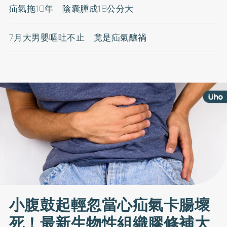
疝氣拖10年 陰囊腫成18公分大
7月大男嬰嘔吐不止 竟是疝氣釀禍
小腹鼓起輕忽當心疝氣卡腸壞
死！最新生物性組織膠修補大