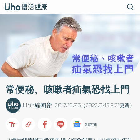
常便秘、咳嗽者疝氣恐找上門
Uho編輯部
2017/10/26（2022/3/15 9:21更新）
追蹤訂閱
（優活健康網記者林奐妤／綜合報導）58歲的王先生