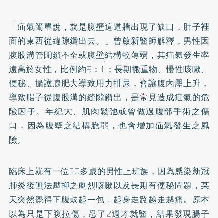
「疝氣簡單說，就是腹壁這道牆出現了缺口，肚子裡
面的東西從縫隙鑽出去。」曾啟新醫師解釋，男性因
腹股溝管閉鎖不全或腹壁結構較薄弱，其疝氣發生率
1
遠高於女性，比例約9：1
；長期搬重物、慢性咳嗽、
便秘、攝護腺肥大導致用力排尿，會讓腹內壓上升，
導致腸子從腹股溝的縫隙鑽出，是常見造成疝氣的危
險因子。年紀大、肌肉鬆弛或曾做過腹部手術之傷
口，因為腹壁之結構脆弱，也會增加疝氣發生之風
險。
臨床上就有一位50多歲的男性上班族，因為感染新冠
肺炎後無法壓抑之劇烈咳嗽以及長期有便秘問題，某
天突然覺得下腹鼓起一包，起身走路越走越痛。原本
以為只是下腹拉傷，忍了2週才就醫，結果發現腸子