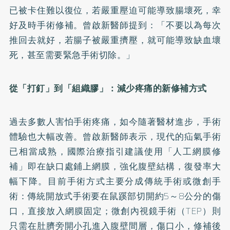
已被卡住難以復位，若嚴重壓迫可能導致腸壞死，幸
好及時手術修補。曾啟新醫師提到：「不要以為每次
推回去就好，若腸子被嚴重擠壓，就可能導致缺血壞
死，甚至需要緊急手術切除。」
從「打釘」到「組織膠」：減少疼痛的新修補方式
過去多數人害怕手術疼痛，如今隨著醫材進步，手術
體驗也大幅改善。曾啟新醫師表示，現代的疝氣手術
已相當成熟，國際治療指引建議使用「人工網膜修
補」即在缺口處鋪上網膜，強化腹壁結構，復發率大
幅下降。目前手術方式主要分成傳統手術或微創手
術：傳統開放式手術要在鼠蹊部切開約5～8公分的傷
口，直接放入網膜固定；微創內視鏡手術（TEP）則
只需在肚臍旁開小孔進入腹壁間層，傷口小，修補後