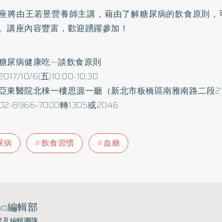
座將由王若昱營養師主講，藉由了解糖尿病的飲食原則，
。講座內容豐富，歡迎踴躍參加！
糖尿病健康吃—談飲食原則
17/10/6(五)10:00-10:30
亞東醫院北棟一樓思源一廳（新北市板橋區南雅南路二段2
2-8966-7000轉1305或2046
尿病
飲食習慣
血糖
ho編輯部
者及編輯團隊