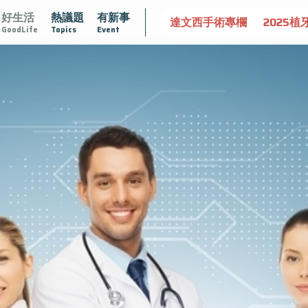
好生活
熱議題
有新事
攝護腺肥大
守護骨骼健康
達文西手術專欄
2025植牙
GoodLife
Topics
Event