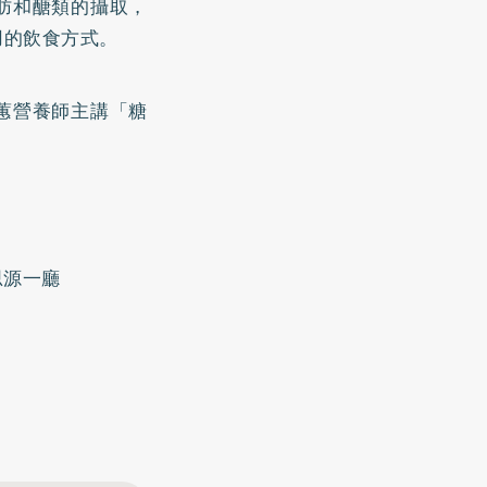
肪和醣類的攝取，
用的飲食方式。
蕙營養師主講「糖
思源一廳