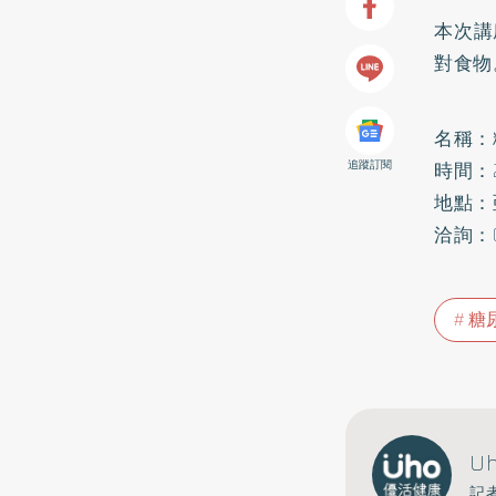
本次講
對食物
名稱：
追蹤訂閱
時間：20
地點：
洽詢：0
糖
U
記