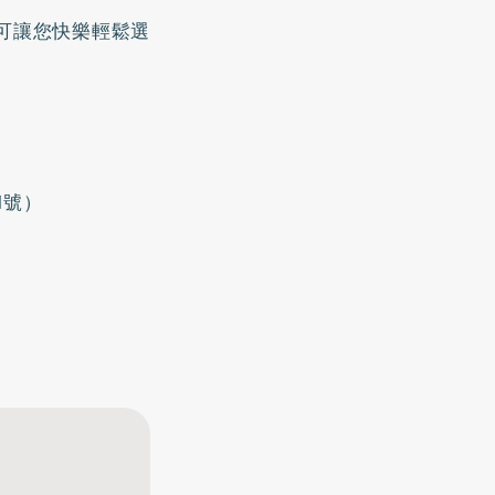
可讓您快樂輕鬆選
1號）