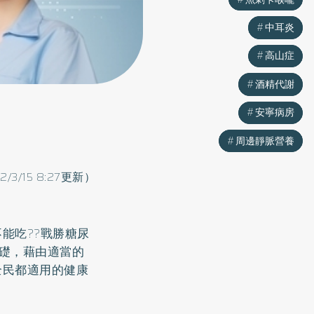
中耳炎
中耳炎
高山症
高山症
酒精代謝
酒精代謝
安寧病房
安寧病房
周邊靜脈營養
周邊靜脈營養
22/3/15 8:27更新）
能吃??戰勝糖尿
基礎，藉由適當的
全民都適用的健康