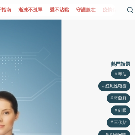
指南
漸凍不孤單
愛不沾黏
守護腺在
疫情保衛戰
再
熱門話題
熱門話題
毒油
毒油
紅斑性狼瘡
紅斑性狼瘡
奇亞籽
奇亞籽
針眼
針眼
三伏貼
三伏貼
魚刺卡喉嚨
魚刺卡喉嚨