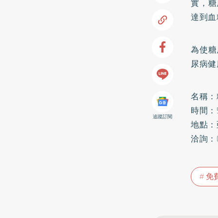
實，糖
達到血
為使糖
尿病健
名稱：
時間：5
追蹤訂閱
地點：
洽詢：0
免