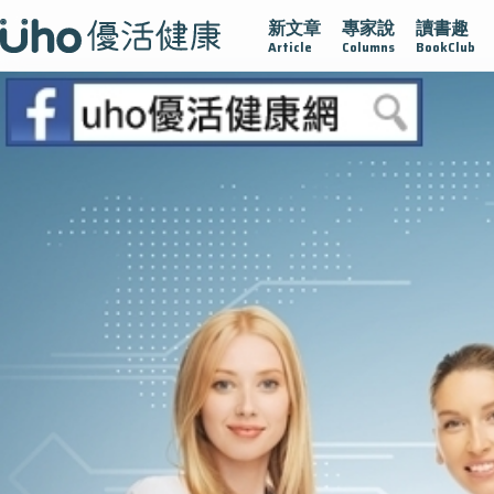
新文章
專家說
讀書趣
黏
守護腺在
疫情保衛戰
再生醫學
愛的未來視
認識
Article
Columns
BookClub