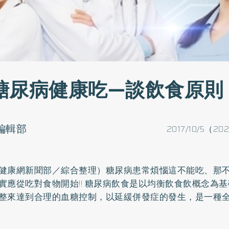
糖尿病健康吃—談飲食原則
o編輯部
2017/10/5（20
健康網新聞部／綜合整理）
糖尿病
患常煩惱這不能吃、那不
實應從吃對食物開始!! 糖尿病飲食是以均衡飲食飲概念為
整來達到合理的血糖控制，以延緩併發症的發生，是一種