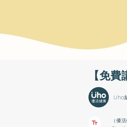
【免費
Uh
（優活