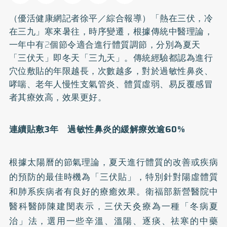
（優活健康網記者徐平／綜合報導）「熱在三伏，冷
在三九」寒來暑往，時序變遷，根據傳統中醫理論，
一年中有2個節令適合進行體質調節，分別為夏天
「三伏天」即冬天「三九天」。傳統經驗都認為進行
穴位敷貼的年限越長，次數越多，對於過敏性鼻炎、
哮喘、老年人
慢性支氣管炎
、體質虛弱、易反覆感冒
者其療效高，效果更好。
連續貼敷3年 過敏性鼻炎的緩解療效逾60%
根據太陽曆的節氣理論，夏天進行體質的改善或疾病
的預防的最佳時機為「三伏貼」，特別針對陽虛體質
和肺系疾病者有良好的療癒效果。衛福部新營醫院中
醫科醫師陳建閔表示，三伏天灸療為一種「冬病夏
治」法，選用一些辛溫、溫陽、逐痰、祛寒的中藥