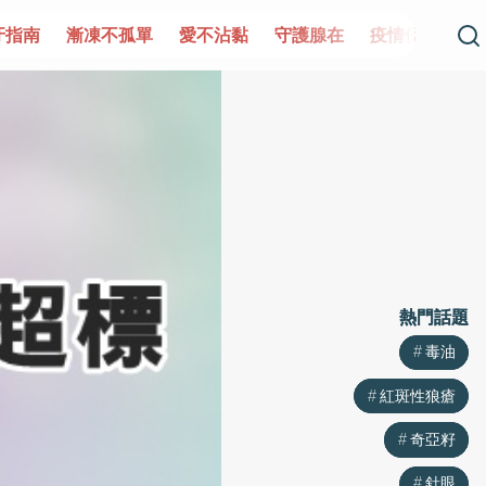
孤單
愛不沾黏
守護腺在
疫情保衛戰
再生醫學
愛
熱門話題
熱門話題
毒油
毒油
紅斑性狼瘡
紅斑性狼瘡
奇亞籽
奇亞籽
針眼
針眼