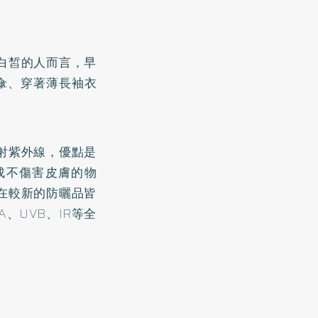
白皙的人而言，早
傘、穿著薄長袖衣
射紫外線，優點是
成不傷害皮膚的物
在較新的防曬品皆
、UVB、IR等全