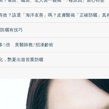
斑？雀斑、曬斑、老人斑⋯醫揭「7種原因」當心癌變
有效？該選「海洋友善」嗎？皮膚醫揭「正確防曬」真
 防曬有技巧
多5倍 美醫師教2招凍齡術
化，艷夏出遊首重防曬