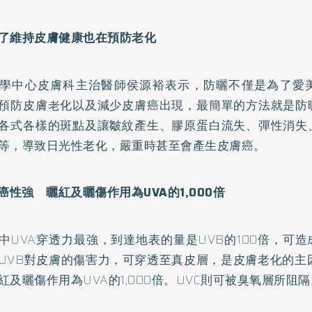
了維持皮膚健康也在預防老化
學中心皮膚科主治醫師侯源裕表示，防曬不僅是為了愛
預防皮膚老化以及減少皮膚癌出現，最簡單的方法就是防
各式各樣的斑點及讓皺紋產生、
膠原蛋白
流失、彈性消失
等，導致日光性老化，嚴重時甚至會產生皮膚癌。
致癌性強 曬紅及曬傷作用為UVA的1,000倍
中UVA穿透力最強，到達地表的量是UVB的100倍，可
UVB對皮膚的傷害力，可穿透至真皮層，是皮膚老化的主
紅及曬傷作用為UVA的1,000倍。UVC則可被臭氧層所阻隔