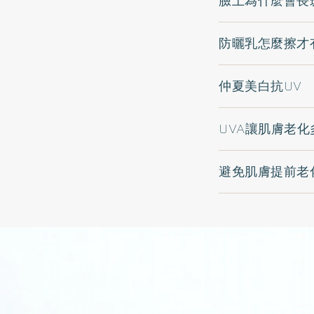
臉上為什麼會長
防曬乳怎麼擦才
仲夏美白抗UV
UVA讓肌膚老化
避免肌膚提前老