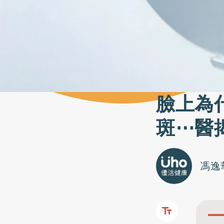
臉上為
斑⋯醫
馮逸