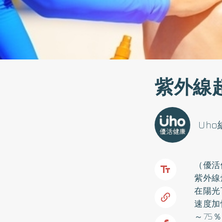
紫外線
Uh
（優活
紫外線
在陽光
速度加
～75