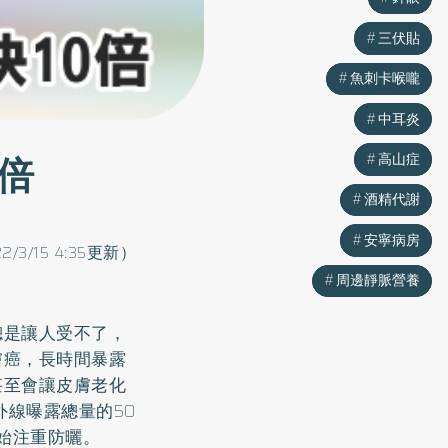
三伏貼
三伏貼
魚刺卡喉嚨
魚刺卡喉嚨
中耳炎
中耳炎
倍
高山症
高山症
酒精代謝
酒精代謝
安寧病房
安寧病房
22/3/15 4:35更新）
周邊靜脈營養
周邊靜脈營養
總是讓人受不了，
膚癌，長時間暴露
甚至會讓皮膚老化
外線曝露總量的50
始注重防曬。