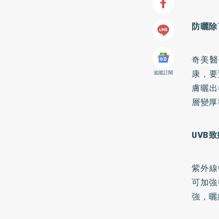
防曬除
奇美醫
康，要
追蹤訂閱
膚曬出
層變厚
UVB
紫外線
可加強
強，曬