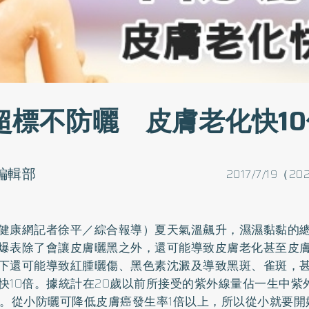
超標不防曬 皮膚老化快10
o編輯部
2017/7/19（20
健康網記者徐平／綜合報導）夏天氣溫飆升，濕濕黏黏的
爆表除了會讓皮膚曬黑之外，還可能導致皮膚老化甚至皮
下還可能導致紅腫曬傷、黑色素沈澱及導致
黑斑
、雀斑，
快10倍。據統計在20歲以前所接受的紫外線量佔一生中紫
％。從小
防曬
可降低皮膚癌發生率1倍以上，所以從小就要開