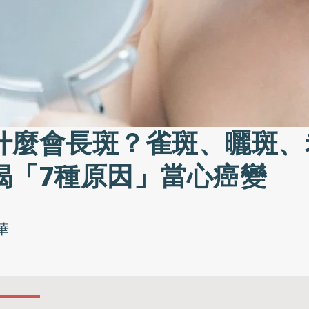
什麼會長斑？雀斑、曬斑、
揭「7種原因」當心癌變
華