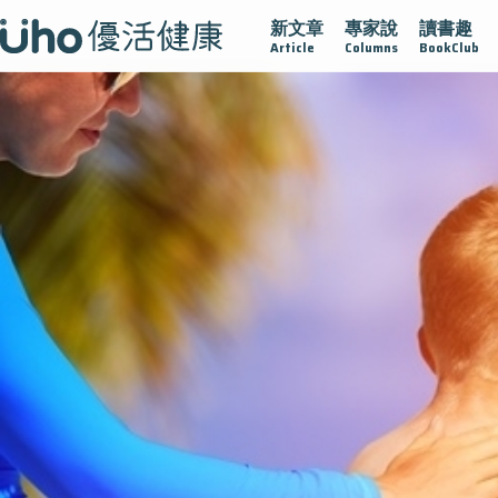
新文章
專家說
讀書趣
在
疫情保衛戰
再生醫學
愛的未來視
認識攝護腺肥大
Article
Columns
BookClub