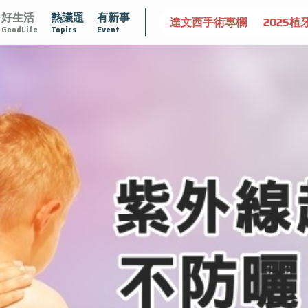
好生活
熱議題
有新事
守護骨骼健康
達文西手術專欄
2025植牙指南
漸凍不
GoodLife
Topics
Event