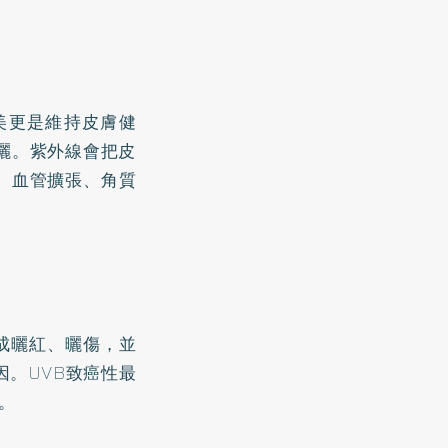
美更是維持皮膚健
曬。紫外線會把皮
、血管擴張、角質
造成曬紅、曬傷，並
因。UVB致癌性最
。