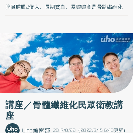
脾臟腫脹2倍大、長期貧血、累噓噓竟是骨髓纖維化
講座／骨髓纖維化民眾衛教講
座
Uho編輯部
2017/8/28（2022/3/15 6:40更新）