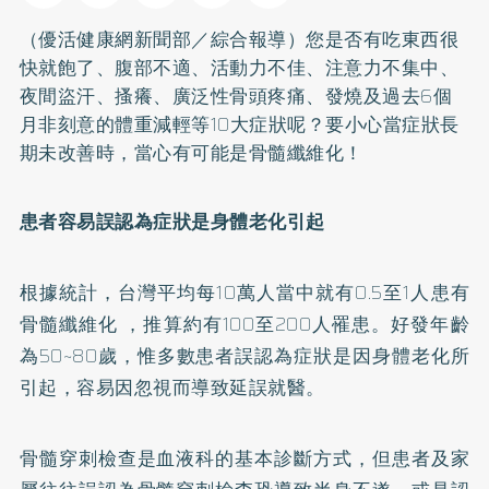
（優活健康網新聞部／綜合報導）您是否有吃東西很
快就飽了、腹部不適、活動力不佳、注意力不集中、
夜間盜汗、搔癢、廣泛性骨頭疼痛、發燒及過去6個
月非刻意的體重減輕等10大症狀呢？要小心當症狀長
期未改善時，當心有可能是骨髓纖維化！
患者容易誤認為症狀是身體老化引起
根據統計，台灣平均每10萬人當中就有0.5至1人患有
骨髓纖維化 ，推算約有100至200人罹患。好發年齡
為50~80歲，惟多數患者誤認為症狀是因身體老化所
引起，容易因忽視而導致延誤就醫。
骨髓穿刺檢查是血液科的基本診斷方式，但患者及家