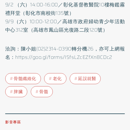
9/2 （六）14:00-16:00／彰化基督教醫院10樓梅鑑霧
禮拜堂（彰化市南校街135號）
9/9（六）10:00-12:00／高雄市政府婦幼青少年活動
中心312室（高雄市鳳山區光復路二段120號）
洽詢：陳小姐(02)2314-0390轉分機26，亦可上網報
名：
https://goo.gl/forms/ISfsLZcEZfXn8CDc2
骨髓纖維化
老化
延誤就醫
脾臟
骨髓
影音專區
0809-091-257
立即撥打服務專線