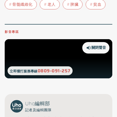
骨髓纖維化
老人
脾臟
貧血
影音專區
關閉聲音
0809-091-257
立即撥打服務專線
Uho編輯部
記者及編輯團隊