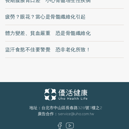
長期腹脹胃口差 小心骨髓增生性疾病
疲勞？眼花？當心是骨髓纖維化引起
體力變差、貧血嚴重 恐是骨髓纖維化
盜汗食慾不佳要警覺 恐非老化所致！
地址：台北市中山區長春路328號7樓之2
廣告合作：
service@uho.com.tw