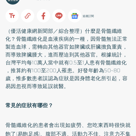
追蹤訂閱
（優活健康網新聞部／綜合整理）什麼是骨髓纖維
化？骨髓纖維化是血液疾病的一種，因骨髓無法正常
製造血球，需轉由其他器官如脾臟或肝臟擔負重責，
而導致脾臟腫大，進而壓迫到其他器官。根據統計，
台灣平均每10萬人當中就有0.5至1人患有骨髓纖維化
，推算約有100至200人罹患。好發年齡為50~80
歲，惟多數患者誤認為症狀是因身體老化所引起，容
易因忽視而導致延誤就醫。
常見的症狀有哪些？
骨髓纖維化的患者會出現如疲勞、您吃東西時很快就
飽了(易飽足感)、腹部不適、活動力不佳、注意力不集