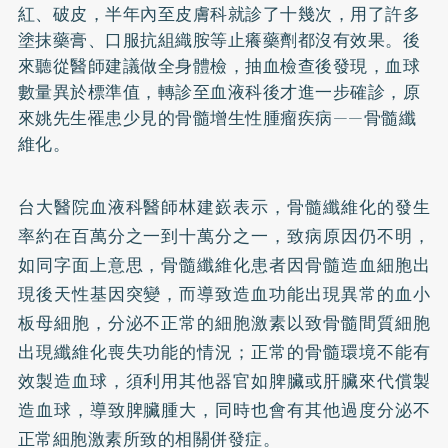
紅、破皮，半年內至皮膚科就診了十幾次，用了許多
塗抹藥膏、口服抗組織胺等止癢藥劑都沒有效果。後
來聽從醫師建議做全身體檢，抽血檢查後發現，血球
數量異於標準值，轉診至血液科後才進一步確診，原
來姚先生罹患少見的骨髓增生性腫瘤疾病——骨髓纖
維化。
台大醫院血液科醫師林建嶔表示，骨髓纖維化的發生
率約在百萬分之一到十萬分之一，致病原因仍不明，
如同字面上意思，骨髓纖維化患者因骨髓造血細胞出
現後天性基因突變，而導致造血功能出現異常的血小
板母細胞，分泌不正常的細胞激素以致骨髓間質細胞
出現纖維化喪失功能的情況；正常的骨髓環境不能有
效製造血球，須利用其他器官如脾臟或肝臟來代償製
造血球，導致脾臟腫大，同時也會有其他過度分泌不
正常細胞激素所致的相關併發症。