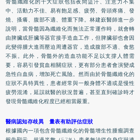
骨髓纖維化的十大症狀包括夜間盜汗、注意力不集
中、活動力不佳、易有飽足感、疲勞、骨頭疼痛、發
燒、搔癢、腹部不適、體重下降。林建嶔醫師進一步
說明，當骨髓因為纖維化而無法正常運作時，就會轉
由脾臟或肝臟等器官接手造血工作，但脾臟卻也會因
此變得腫大進而壓迫周遭器官，造成腹部不適、食慾
不振。此外，骨髓外的造血功能不足以支撐人體需
要，容易引發貧血相關症狀，更有部分患者會演變成
急性白血病，增加死亡風險。然而由於骨髓纖維化的
症狀不具特異性，患者經常與一般身體不適或是慢性
疲勞混淆，延誤就醫的狀況普遍，甚至直到確診時才
發現骨髓纖維化程度已經相當嚴重。
醫病認知存歧異 量表有助評估症狀
根據國內一項包含骨髓纖維化的骨髓增生性腫瘤調查
報告顯示，超過半數（57％）患者無法從自身症狀連