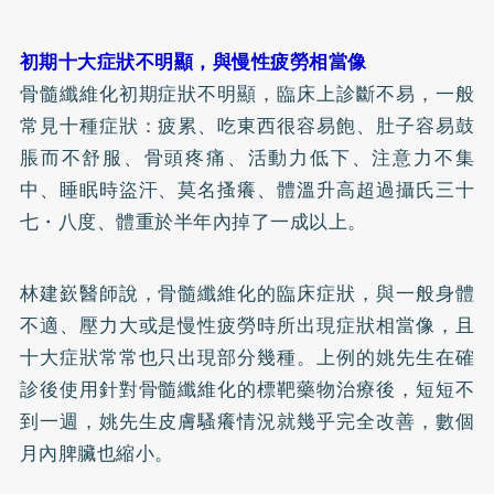
初期十大症狀不明顯，與慢性疲勞相當像
骨髓纖維化初期症狀不明顯，臨床上診斷不易，一般
常見十種症狀：疲累、吃東西很容易飽、肚子容易鼓
脹而不舒服、骨頭疼痛、活動力低下、注意力不集
中、睡眠時盜汗、莫名搔癢、體溫升高超過攝氏三十
七・八度、體重於半年內掉了一成以上。
林建嶔醫師說，骨髓纖維化的臨床症狀，與一般身體
不適、壓力大或是慢性疲勞時所出現症狀相當像，且
十大症狀常常也只出現部分幾種。上例的姚先生在確
診後使用針對骨髓纖維化的標靶藥物治療後，短短不
到一週，姚先生皮膚騷癢情況就幾乎完全改善，數個
月內脾臟也縮小。