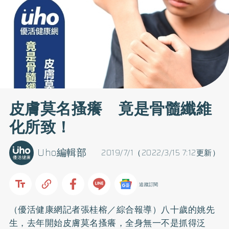
皮膚莫名搔癢 竟是骨髓纖維
化所致！
Uho編輯部
2019/7/1（2022/3/15 7:12更新）
追蹤訂閱
（優活健康網記者張桂榕／綜合報導）八十歲的姚先
生，去年開始皮膚莫名搔癢，全身無一不是抓得泛