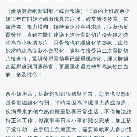
（優活健康網新聞部／綜合報導）43歲的上班族余小
姐10年前開始陸續出現異常症狀，經常覺得疲累、皮
膚搔癢、視力模糊，輾轉流連於各科求診，症狀仍反
覆發作，直到在醫師建議下進行骨髓切片檢查後才確
診為血小板增多症，且骨髓也有纖維化的跡象，由於
她當時認為症狀不會惡化，豈料在接受第二次骨髓切
片檢查時，驚訝發現骨髓早已嚴重纖維化，腫大脾臟
甚至壓迫到周遭器官，更嚴重者還會轉型為急性白血
病，危及性命！
余小姐坦言，症狀起初都很稀鬆平常，怎麼也沒想到
跟骨髓纖維化有關，平時常因為脾臟腫大造成腹痛，
疾病帶來的倦怠感也嚴重影響日常生活，不僅無法維
持正常工作，做家事等日常小事都難以完成，加上孩
子還年幼，在照顧上負擔更大，需要仰賴家人多加體