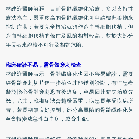
林建嶔醫師解釋，目前骨髓纖維化治療，多以支持性
療法為主，嚴重度高的骨髓纖維化可申請標靶藥物來
控制症狀；若要完全根治就須作造血幹細胞移植，但
造血幹細胞移植的條件及風險相對較高，對於大部分
年長者來說較不可行及相對危險。
臨床確診不易，需骨髓穿刺檢查
林建嶔醫師表示，骨髓纖維化也因不容易確診，需要
經骨髓穿刺切片進一步檢查才能鑑別診斷，有些患者
礙於擔心骨髓穿刺恐有後遺症，容易因此錯失治療先
機，尤其，晚期症狀會越發嚴重，病患長年受疾病所
苦，若長期無良好控制，部分高風險的骨髓纖維化甚
至會轉變成急性白血病，威脅生命。
林建嶔醫師進一步解釋，骨髓穿刺的位置是在臀部兩