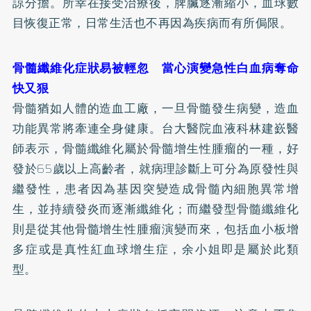
諒分擔。所幸在接受治療後，脾臟逐漸縮小，血球數
目恢復正常，日常生活也不再因為疾病而有所侷限。
骨髓纖維化症狀易被輕忽 當心演變急性白血病奪命
快又狠
骨髓猶如人體的造血工廠，一旦骨髓發生病變，造血
功能異常將牽連全身健康。台大醫院血液科林建嶔醫
師表示，骨髓纖維化屬於骨髓增生性腫瘤的一種，好
發於65歲以上高齡者，就病理診斷上可分為原發性與
繼發性，患者因為基因突變造成骨髓內細胞異常增
生，並持續發炎而逐漸纖維化；而繼發型骨髓纖維化
則是從其他骨髓增生性腫瘤演變而來，包括血小板增
多症或是真性紅血球增生症，余小姐即是屬於此類
型。