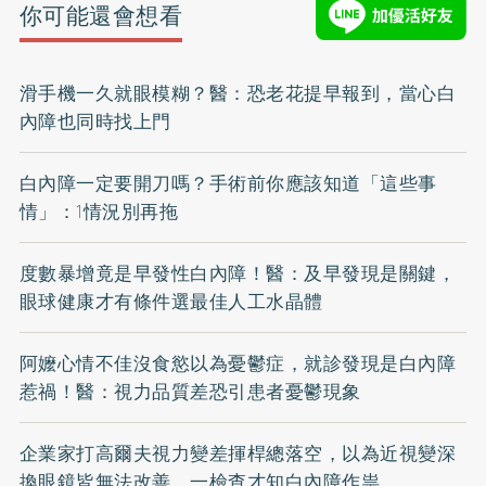
你可能還會想看
滑手機一久就眼模糊？醫：恐老花提早報到，當心白
內障也同時找上門
白內障一定要開刀嗎？手術前你應該知道「這些事
情」：1情況別再拖
度數暴增竟是早發性白內障！醫：及早發現是關鍵，
眼球健康才有條件選最佳人工水晶體
阿嬤心情不佳沒食慾以為憂鬱症，就診發現是白內障
惹禍！醫：視力品質差恐引患者憂鬱現象
企業家打高爾夫視力變差揮桿總落空，以為近視變深
換眼鏡皆無法改善，一檢查才知白內障作祟