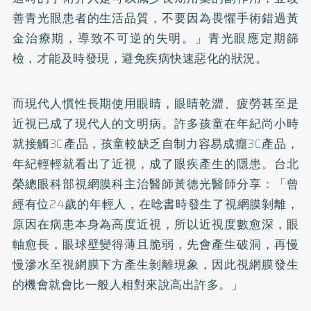
善青光眼患者的生活品質，不要因為畏懼手術錯過黃
金治療期，導致不可逆的失明。」青光眼應定期篩
檢，才能及時發現，避免疾病快速惡化的狀況。
而現代人慣性長期使用眼睛，眼睛乾澀、疲勞甚至是
近視已成了現代人的文明病。許多孩童在年紀尚小時
就接觸3C產品，孩童較缺乏自制力容易成癮3C產品，
年紀輕輕就看出了近視，成了眼疾產生的隱患。台北
榮總眼科部視網膜科主治醫師黃德光醫師分享：「曾
經有位24歲的年輕人，在唸書時發生了視網膜剝離，
原因在病患本身為高度近視，所以近視度數愈深，眼
軸愈長，眼球壁變得薄且脆弱，先會產生破洞，再慢
慢滲水至視網膜下方產生剝離現象，因此視網膜發生
的機會就會比一般人相對來說高出許多。」