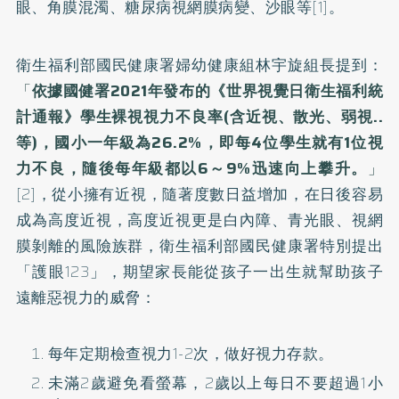
眼、角膜混濁、糖尿病視網膜病變、沙眼等[1]。
衛生福利部國民健康署婦幼健康組林宇旋組長提到：
「
依據國健署2021年發布的《世界視覺日衛生福利統
計通報》學生裸視視力不良率(含近視、散光、弱視..
等)，國小一年級為26.2%，即每4位學生就有1位視
力不良，隨後每年級都以6～9%迅速向上攀升。
」
[2]，從小擁有近視，隨著度數日益增加，在日後容易
成為高度近視，高度近視更是白內障、青光眼、視網
膜剝離的風險族群，衛生福利部國民健康署特別提出
「護眼123」，期望家長能從孩子一出生就幫助孩子
遠離惡視力的威脅：
每年定期檢查視力1-2次，做好視力存款。
未滿2歲避免看螢幕，2歲以上每日不要超過1小