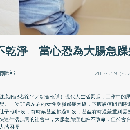
不乾淨 當心恐為大腸急躁
o編輯部
2017/6/19（20
健康網記者徐平／綜合報導）現代人生活緊張，工作中的
變。一位50歲左右的女性受
腸躁症
困擾，下腹絞痛問題時
肚子5到6次，有時候甚至超過10次，甚至有時還嚴重到需
快速生活步調的社會中，大腸急躁症也許不致命，但卻會
大感困擾。