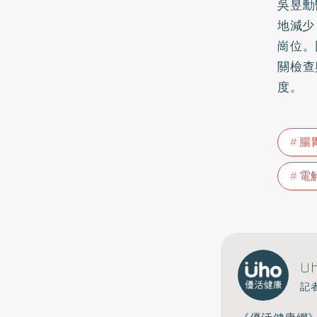
吳昱勳
地減少
崗位。
關檢查
度。
腸
電
U
記