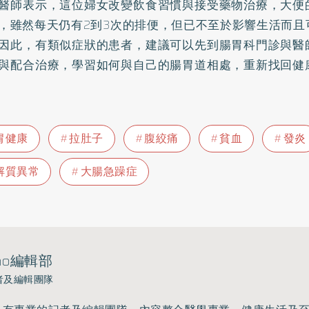
醫師表示，這位婦女改變飲食習慣與接受藥物治療，大便
，雖然每天仍有2到3次的排便，但已不至於影響生活而且
因此，有類似症狀的患者，建議可以先到腸胃科門診與醫
與配合治療，學習如何與自己的腸胃道相處，重新找回健
胃健康
拉肚子
腹絞痛
貧血
發炎
解質異常
大腸急躁症
ho編輯部
者及編輯團隊