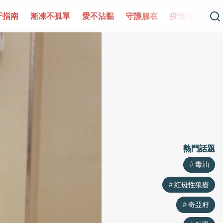
牙指南
漸凍不孤單
愛不沾黏
守護腺在
疫情保衛戰
熱門話題
熱門話題
毒油
毒油
紅斑性狼瘡
紅斑性狼瘡
奇亞籽
奇亞籽