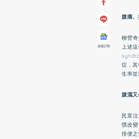
腹痛、
柳營奇
上述這
追蹤訂閱
syn
症，其
生率並
腹瀉又
民眾注
慣改變
排便之