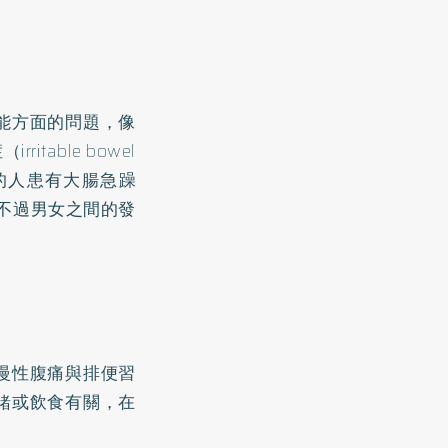
能方面的問題，像
able bowel
5%的人患有大腸急躁
，不過男女之間的發
慢性腹痛與排便習
緒或飲食有關，在