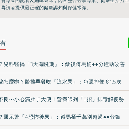
》有專業的記者及編輯團隊，內容整合醫學專業、健康生活乃
力為讀者提供最正確的健康認知與保健常識。
看
？兒科醫揭「3大關鍵期」：飯後蹲馬桶●●分鐘助改善
秘怎麼辦？醫推早餐吃「這水果」：每週排便多1.5次
不良⋯小心滿肚子大便！營養師列「5招」排毒解便秘
？醫示警「4恐怖後果」：蹲馬桶千萬別超過●●分鐘