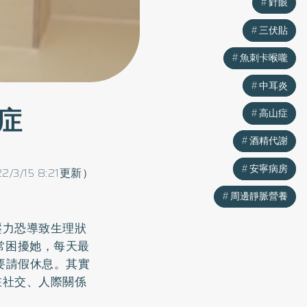
針眼
針眼
三伏貼
三伏貼
魚刺卡喉嚨
魚刺卡喉嚨
中耳炎
中耳炎
症
高山症
高山症
酒精代謝
酒精代謝
安寧病房
安寧病房
22/3/15 8:21更新）
周邊靜脈營養
周邊靜脈營養
壓力恐導致生理狀
常困擾她，每天最
要請假休息。其實
在社交、人際關係