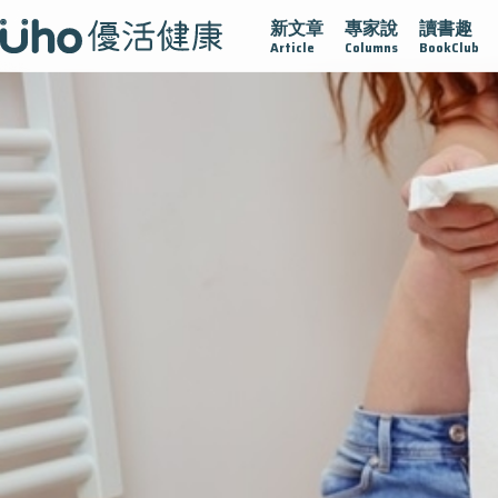
新文章
專家說
讀書趣
沾黏
守護腺在
疫情保衛戰
再生醫學
愛的未來視
Article
Columns
BookClub