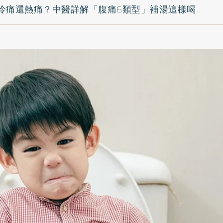
冷痛還熱痛？中醫詳解「腹痛6類型」補湯這樣喝