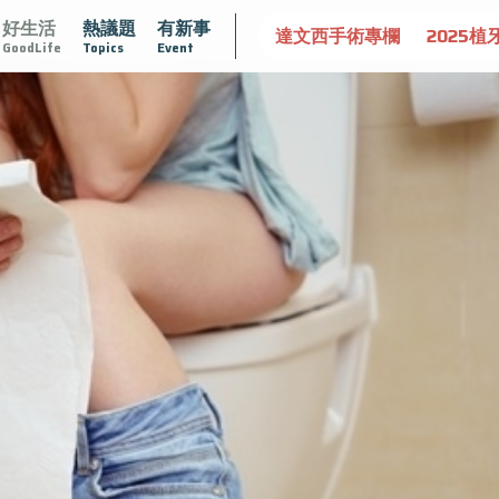
好生活
熱議題
有新事
認識攝護腺肥大
守護骨骼健康
達文西手術專欄
2025植
GoodLife
Topics
Event