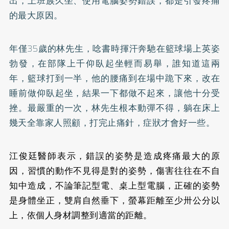
出，上班族久坐、使用電腦姿勢錯誤，都是引發疼痛
的最大原因。
年僅35歲的林先生，唸書時揮汗奔馳在籃球場上英姿
勃發，在部隊上千仰臥起坐輕而易舉，誰知道這兩
年，籃球打到一半，他的腰痛到在場中跪下來，改在
睡前做仰臥起坐，結果一下都做不起來，讓他十分受
挫。最嚴重的一次，林先生根本動彈不得，躺在床上
幾天全靠家人照顧，打完止痛針，症狀才會好一些。
江俊廷醫師表示，錯誤的姿勢是造成疼痛最大的原
因，習慣的動作不見得是對的姿勢，傷害往往在不自
知中造成，不論筆記型電、桌上型電腦，正確的姿勢
是身體坐正，雙肩自然垂下，螢幕距離至少卅公分以
上，依個人身材調整到適當的距離。