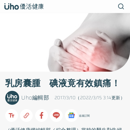
乳房囊腫 碘液竟有效鎮痛！
Uho編輯部
2017/3/10（2022/3/15 3:14更新）
追蹤訂閱
（優活健康網編輯部／綜合整理）當時的醫生勸告婦