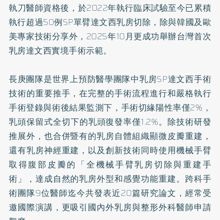
執刀醫師資格後，於2022年執行臨床試驗至今已累積
執行超過50例SP單臂達文西乳房切除，除與韓國及歐
美專家技術分享外，2025年10月更成功舉辦台灣首次
乳房達文西實境手術示範。
長庚團隊是世界上預防醫學團隊中乳房SP達文西手術
技術的重要推手，在完整的手術流程進行和嚴格執行
手術登錄與術後結果監測下，手術切緣陽性率僅2%，
乳頭保留式全切下的乳頭復發率僅1.2%。除技術研發
推展外，也合併暨有的乳房自體組織顯微皮瓣重建，
還有乳房神經重建，以及創新技術同時使用機械手臂
取得腹部皮瓣的「全機械手臂乳房切除與重建手
術」，達成自然的乳房外型和感覺功能重建。跨科手
術團隊9位醫師迄今共發表近20篇研究論文，經常受
邀國際演講，更吸引國內外乳房與整形外科醫師申請