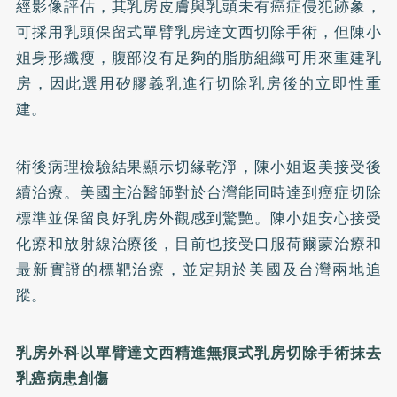
經影像評估，其乳房皮膚與乳頭未有癌症侵犯跡象，
可採用乳頭保留式單臂乳房達文西切除手術，但陳小
姐身形纖瘦，腹部沒有足夠的脂肪組織可用來重建乳
房，因此選用矽膠義乳進行切除乳房後的立即性重
建。
術後病理檢驗結果顯示切緣乾淨，陳小姐返美接受後
續治療。美國主治醫師對於台灣能同時達到癌症切除
標準並保留良好乳房外觀感到驚艷。陳小姐安心接受
化療和放射線治療後，目前也接受口服荷爾蒙治療和
最新實證的標靶治療，並定期於美國及台灣兩地追
蹤。
乳房外科以單臂達文西精進無痕式乳房切除手術抹去
乳癌病患創傷