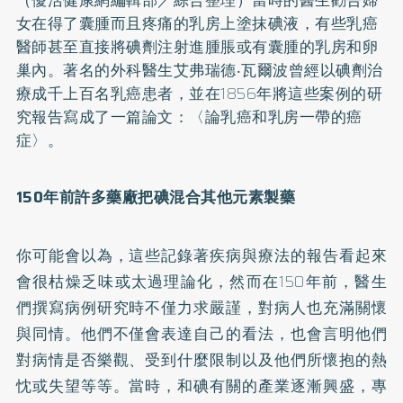
女在得了囊腫而且疼痛的乳房上塗抹碘液，有些
乳癌
醫師甚至直接將碘劑注射進腫脹或有囊腫的乳房和卵
巢內。著名的外科醫生艾弗瑞德‧瓦爾波曾經以碘劑治
療成千上百名乳癌患者，並在1856年將這些案例的研
究報告寫成了一篇論文：〈論乳癌和乳房一帶的癌
症〉。
150年前許多藥廠把碘混合其他元素製藥
你可能會以為，這些記錄著疾病與療法的報告看起來
會很枯燥乏味或太過理論化，然而在150年前，醫生
們撰寫病例研究時不僅力求嚴謹，對病人也充滿關懷
與同情。他們不僅會表達自己的看法，也會言明他們
對病情是否樂觀、受到什麼限制以及他們所懷抱的熱
忱或失望等等。當時，和碘有關的產業逐漸興盛，專