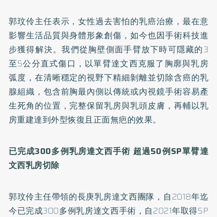
郭玟伶主任表示，女性過去害怕的乳癌治療，最在意
影響生活品質與身體形象創傷，如今也因手術科技進
步獲得解決。我們從胸壁側面手臂放下時可隱藏的3
至5公分直式傷口，以單臂達文西克服了胸廓與乳房
弧度，在清晰穩定的視野下精細剝離並切除含癌的乳
腺組織，包含前胸最內側以傳統或內視鏡手術容易產
生死角的位置，完整保留乳房與乳頭皮膚，再輔以乳
房重建達到外型恢復且正面無疤的效果。
已完成300多例乳房達文西手術 超過50例SP單臂達
文西乳房切除
郭玟伶主任帶領的長庚乳房達文西團隊，自2018年迄
今已完成300多例乳房達文西手術，自2021年取得SP