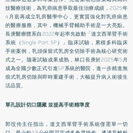
技醫療技術，為乳癌病患爭取最佳治療成績，2025年
4月底再成立乳房醫學中心，更實質強化對乳癌病患
的醫療服務，其中，機械手臂輔助手術是一大亮點。
長庚醫療體系自2022年起率先啟動「達文西單臂手術
系統（Single Port, SP）」臨床試驗，累積多科臨床
手術案例，乳頭保留式乳房全切除手術為核心研究術
式之一。隨著試驗成果成熟，林口長庚於2025年5月
成為全國少數正式引進SP系統的醫院，進一步精進無
痕式乳房切除與即時重建手術，大幅提升病人術後生
活品質。
單孔設計切口隱藏 並提高手術精準度
郭玟伶主任指出，達文西單臂手術系統僅需單一切
口，最小約2.5公分即可完成多角度操作，透過高解析