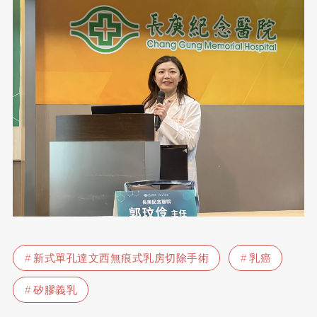
新式單孔達文西無痕式乳房切除手術
乳癌
矽膠義乳