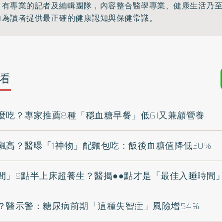
》有專業的記者及編輯團隊，內容整合醫學專業、健康生活乃
力為讀者提供最正確的健康認知與保健常識。
看
麼吃？專家推薦8種「穩血糖早餐」低GI又兼顧營養
飆高？醫曝「1神物」配麵包吃：飯後血糖值降低30%
間」9點半上床超養生？醫揭●●點才是「最佳入睡時間
？醫示警：糖尿病前期「這種失智症」風險增54%