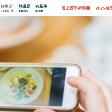
好生活
熱議題
有新事
守護骨骼健康
達文西手術專欄
2025植牙指南
漸凍不孤
GoodLife
Topics
Event