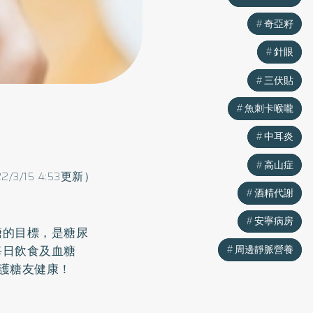
奇亞籽
奇亞籽
針眼
針眼
三伏貼
三伏貼
魚刺卡喉嚨
魚刺卡喉嚨
中耳炎
中耳炎
高山症
高山症
22/3/15 4:53更新）
酒精代謝
酒精代謝
安寧病房
安寧病房
糖的目標，是
糖尿
周邊靜脈營養
周邊靜脈營養
每日飲食及血糖
護糖友健康！