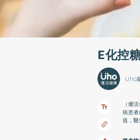
E化控
Uh
（優活
病
患者
值，醫