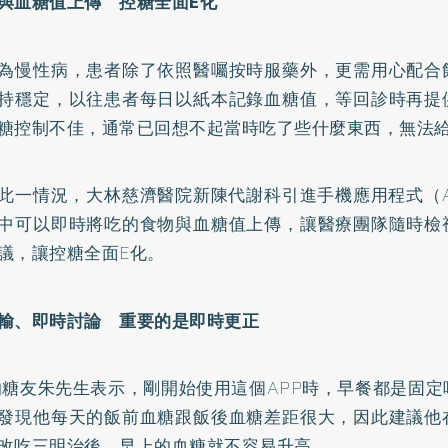
與血糖值上傳 控糖全面E化
為慢性病，患者除了依照醫囑按時服藥外，更需用心配合
持穩定，以往患者每日以紙本記錄血糖值，等回診時再提
糖控制不佳，通常已回想不起當時吃了些什麼東西，無法
此一情況，大林慈濟醫院新陳代謝科引進手機應用程式（A
中可以即時將吃的食物與血糖值上傳，讓醫療團隊隨時檢
議，讓控糖全面E化。
輸、即時討論 重要的是即時更正
的糖友朱先生表示，剛開始使用這個APP時，早餐都是固
發現他每天的飯前血糖跟飯後血糖差距很大，因此建議他
改吃三明治後，早上的血糖就不容易升高。