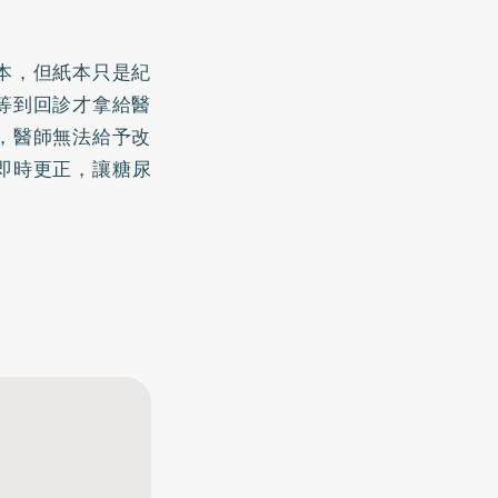
本，但紙本只是紀
等到回診才拿給醫
，醫師無法給予改
即時更正，讓糖尿