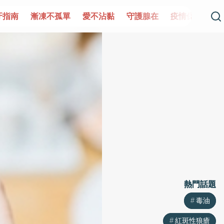
單
愛不沾黏
守護腺在
疫情保衛戰
再生醫學
愛的未
熱門話題
熱門話題
毒油
毒油
紅斑性狼瘡
紅斑性狼瘡