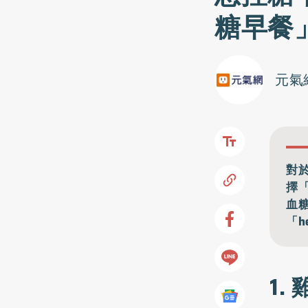
糖早餐
元氣
對
擇
血
「h
1.