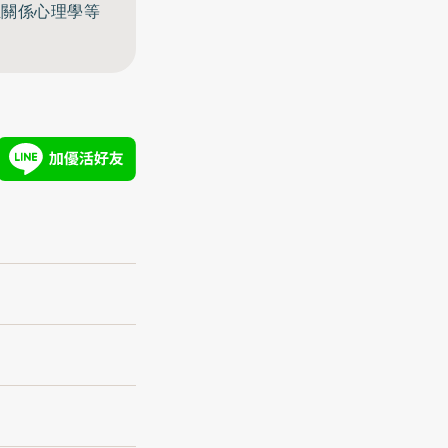
至關係心理學等
」