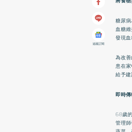
將食物
糖尿病
血糖維
發現血
追蹤訂閱
為改善
患在家
給予建
即時傳
68歲
管理師
蔬菜，