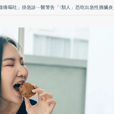
腹痛嘔吐」掛急診⋯醫警吿「1類人」恐吃出急性胰臟炎