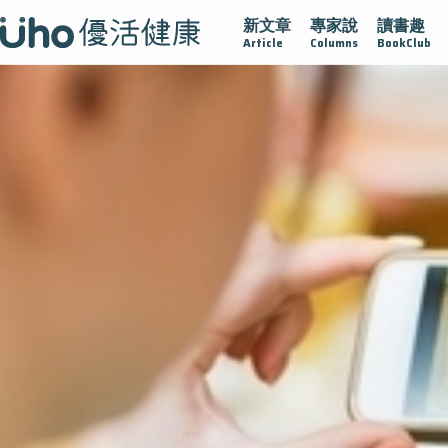
新文章
專家說
讀書趣
疫情保衛戰
再生醫學
愛的未來視
認識攝護腺肥大
Article
Columns
BookClub