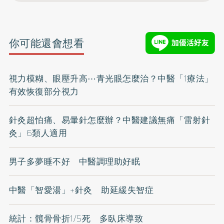
你可能還會想看
視力模糊、眼壓升高⋯青光眼怎麼治？中醫「1療法」
有效恢復部分視力
針灸超怕痛、易暈針怎麼辦？中醫建議無痛「雷射針
灸」6類人適用
男子多夢睡不好 中醫調理助好眠
中醫「智愛湯」+針灸 助延緩失智症
統計：髖骨骨折1/5死 多臥床導致