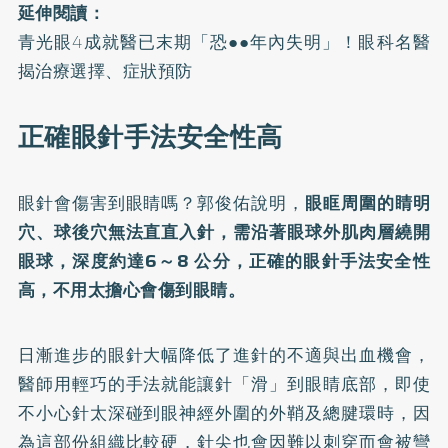
延伸閱讀：
青光眼4成就醫已末期「恐●●年內失明」！眼科名醫
揭治療選擇、症狀預防
正確眼針手法安全性高
眼針會傷害到眼睛嗎？郭俊佑說明，
眼眶周圍的睛明
穴、球後穴無法直直入針，需沿著眼球外肌肉層繞開
眼球，深度約達6～8 公分，正確的眼針手法安全性
高，不用太擔心會傷到眼睛。
日漸進步的眼針大幅降低了進針的不適與出血機會，
醫師用輕巧的手法就能讓針「滑」到眼睛底部，即使
不小心針太深碰到眼神經外圍的外鞘及總腱環時，因
為這部份組織比較硬，針尖也會因難以刺穿而會被彎