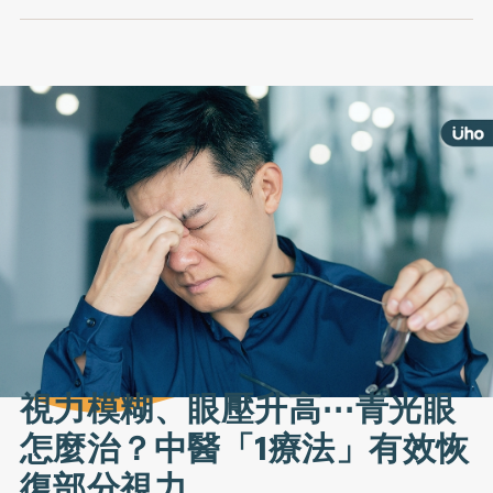
視力模糊、眼壓升高⋯青光眼
怎麼治？中醫「1療法」有效恢
復部分視力