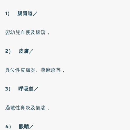
1） 腸胃道／
嬰幼兒血便及腹瀉，
2） 皮膚／
異位性皮膚炎
、
蕁麻疹
等，
3） 呼吸道／
過敏性鼻炎及
氣喘
，
4） 眼睛／