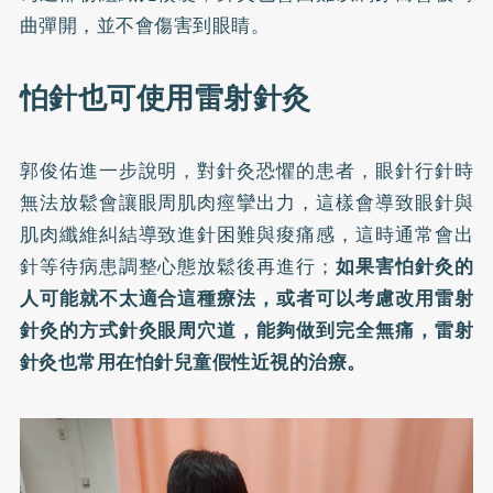
曲彈開，並不會傷害到眼睛。
怕針也可使用雷射針灸
郭俊佑進一步說明，對針灸恐懼的患者，眼針行針時
無法放鬆會讓眼周肌肉痙攣出力，這樣會導致眼針與
肌肉纖維糾結導致進針困難與痠痛感，這時通常會出
針等待病患調整心態放鬆後再進行；
如果害怕針灸的
人可能就不太適合這種療法，或者可以考慮改用雷射
針灸的方式針灸眼周穴道，能夠做到完全無痛，雷射
針灸也常用在怕針兒童假性近視的治療。