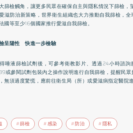
大篩檢觸角，讓更多民眾在確保自主與隱私情況下篩檢，望
愛滋防治新策略，世界衛生組織也大力推動自我篩檢，全
法國等至少16個國家推行愛滋自我篩檢。
檢呈陽性 快進一步檢驗
得唾液篩檢試劑後，可參考衛教影片、透過24小時諮詢服
-989或參閱試劑包裝內之操作說明進行自我篩檢，提醒民
，無須過度驚慌，應前往衛生局（所）或愛滋病指定醫院
滋
篩檢
感染
防治
隱私