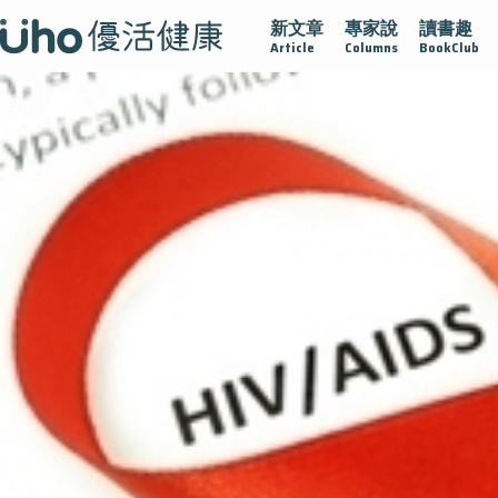
新文章
專家說
讀書趣
疫情保衛戰
再生醫學
愛的未來視
認識攝護腺肥大
Article
Columns
BookClub