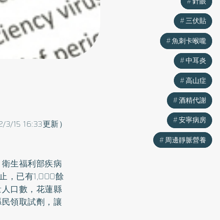
針眼
針眼
三伏貼
三伏貼
魚刺卡喉嚨
魚刺卡喉嚨
中耳炎
中耳炎
高山症
高山症
酒精代謝
酒精代謝
安寧病房
安寧病房
2/3/15 16:33更新）
周邊靜脈營養
周邊靜脈營養
，衛生福利部疾病
，已有1,000餘
量人口數，花蓮縣
縣民領取試劑，讓