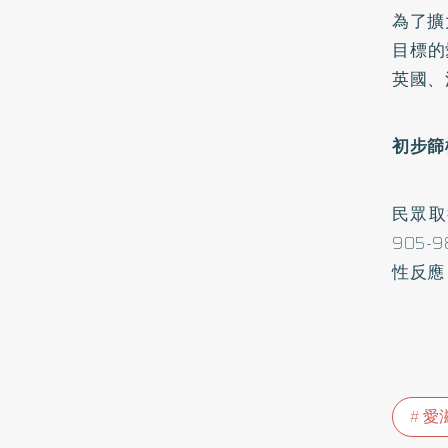
為了擴
目標的
英國、
初步篩
民眾取
905
性反應
愛