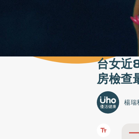
台女近
房檢查
楊瑞