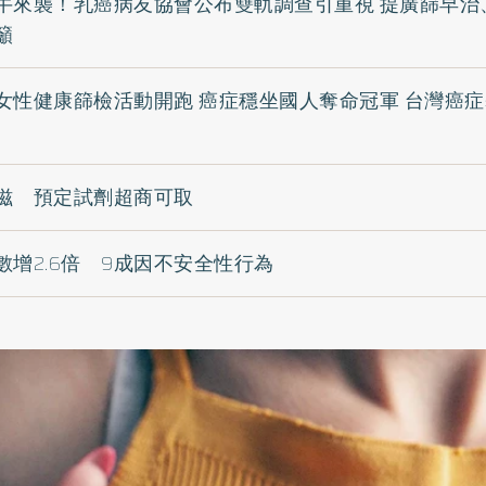
牛來襲！乳癌病友協會公布雙軌調查引重視 提廣篩早治
籲
女性健康篩檢活動開跑 癌症穩坐國人奪命冠軍 台灣癌
滋 預定試劑超商可取
增2.6倍 9成因不安全性行為