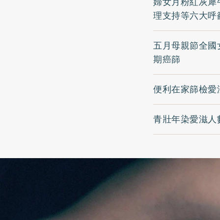
婦女月粉紅灰犀
理支持等六大呼
五月母親節全國
期癌篩
便利在家篩檢愛
青壯年染愛滋人數