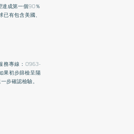
達成第一個90％
球已有包含美國、
務專線：0963-
眾如果初步篩檢呈陽
進一步確認檢驗。