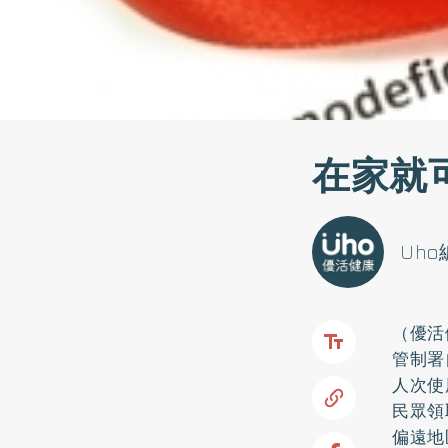
在家就
Uh
（優活
管制署
人次使
民眾領
偏遠地