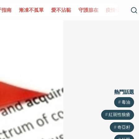
單
愛不沾黏
守護腺在
疫情保衛戰
再生醫學
愛的
熱門話題
熱門話題
毒油
毒油
紅斑性狼瘡
紅斑性狼瘡
奇亞籽
奇亞籽