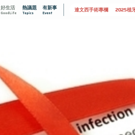
好生活
熱議題
有新事
守護骨骼健康
達文西手術專欄
2025植牙指南
漸凍不孤
GoodLife
Topics
Event