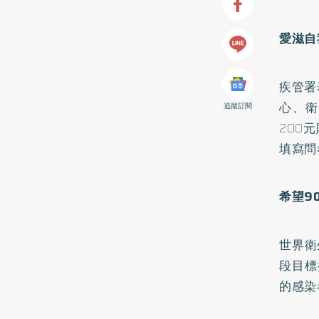
愛滋自
疾管署
心、衛
追蹤訂閱
200
填寫問
希望9
世界衛
段目標
的感染