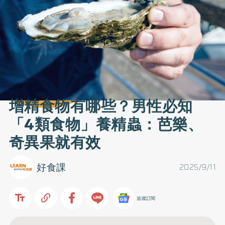
增精食物有哪些？男性必知
「4類食物」養精蟲：芭樂、
奇異果就有效
好食課
2025/9/11
追蹤訂閱