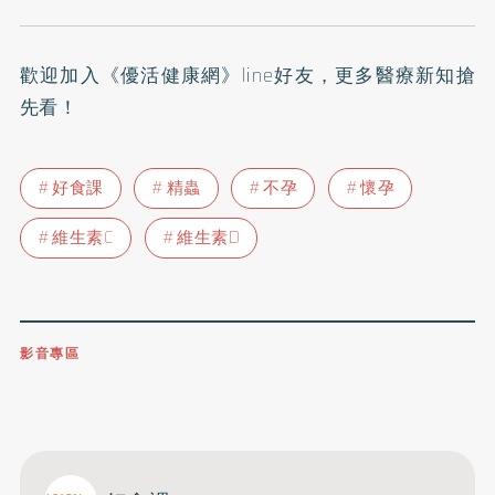
歡迎加入
《優活健康網》line好友
，更多醫療新知搶
先看！
好食課
精蟲
不孕
懷孕
維生素C
維生素D
影音專區
0809-091-257
立即撥打服務專線
開啟聲音