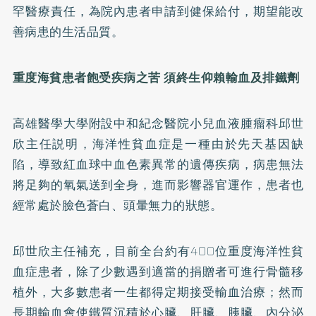
罕醫療責任，為院內患者申請到健保給付，期望能改
善病患的生活品質。
重度海貧患者飽受疾病之苦
須終生仰賴輸血及排鐵劑
高雄醫學大學附設中和紀念醫院小兒血液腫瘤科邱世
欣主任説明，海洋性貧血症是一種由於先天基因缺
陷，導致紅血球中血色素異常的遺傳疾病，病患無法
將足夠的氧氣送到全身，進而影響器官運作，患者也
經常處於臉色蒼白、頭暈無力的狀態。
邱世欣主任補充，目前全台約有400位重度海洋性貧
血症患者，除了少數遇到適當的捐贈者可進行骨髓移
植外，大多數患者一生都得定期接受輸血治療；然而
長期輸血會使鐵質沉積於心臟、肝臟、胰臟、內分泌