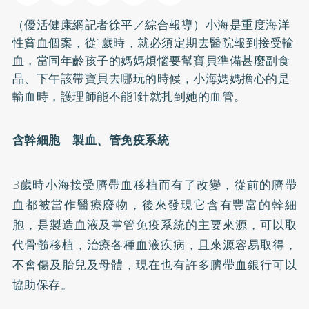
（優活健康網記者徐平／綜合報導）小海是重度海洋
性貧血個案，從1歲時，就必須定期去醫院報到接受輸
血，當同年齡孩子的媽媽煩惱要幫寶貝準備甚麼
副食
品
、下午該帶寶貝去哪玩的時候，小海媽媽擔心的是
輸血時，護理師能不能1針就扎到她的血管。
含幹細胞 製血、管免疫系統
3歲時小海接受
臍帶血
移植而有了改變，從前的臍帶
血都被當作醫療廢物，後來發現它含有豐富的幹細
胞，是製造血液及掌管免疫系統的主要來源，可以取
代骨髓移植，治療各種血液疾病，且來源容易取得，
不會傷及胎兒及母體，現在也有許多臍帶血銀行可以
協助保存。