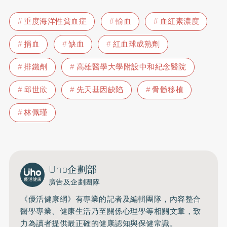
重度海洋性貧血症
輸血
血紅素濃度
捐血
缺血
紅血球成熟劑
排鐵劑
高雄醫學大學附設中和紀念醫院
邱世欣
先天基因缺陷
骨髓移植
林佩瑾
Uho企劃部
廣告及企劃團隊
《優活健康網》有專業的記者及編輯團隊，內容整合
醫學專業、健康生活乃至關係心理學等相關文章，致
力為讀者提供最正確的健康認知與保健常識。