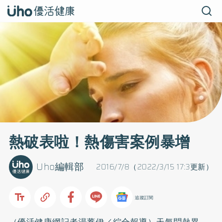
熱破表啦！熱傷害案例暴增
Uho編輯部
2016/7/8（2022/3/15 17:3更新）
追蹤訂閱
（優活健康網記者湯蕎伊／綜合報導）
天氣悶熱異