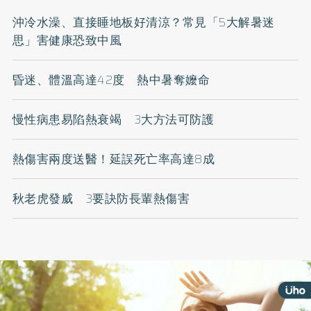
沖冷水澡、直接睡地板好清涼？常見「5大解暑迷
思」害健康恐致中風
昏迷、體溫高達42度 熱中暑奪嬤命
慢性病患易陷熱衰竭 3大方法可防護
熱傷害兩度送醫！延誤死亡率高達8成
秋老虎發威 3要訣防長輩熱傷害