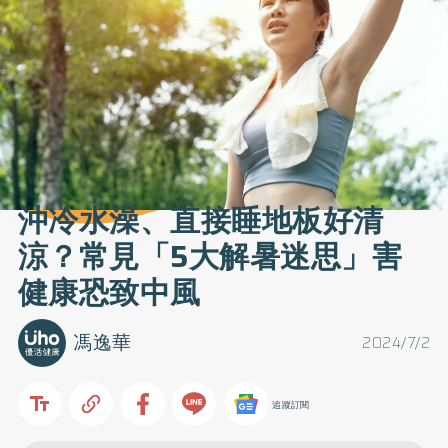
沖冷水澡、直接睡地板好清
涼？常見「5大解暑迷思」害
健康恐致中風
馮逸華
2024/7/2
追蹤訂閱