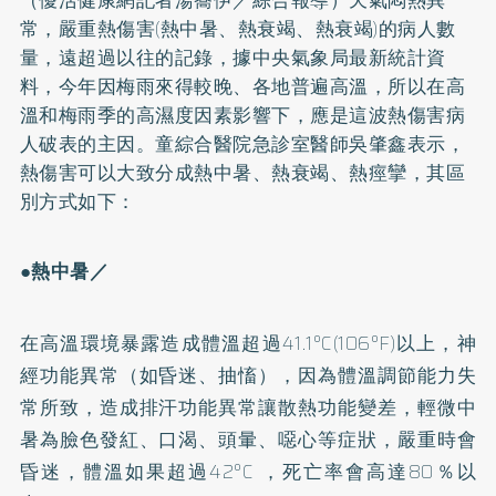
常，嚴重熱傷害(熱中暑、熱衰竭、熱衰竭)的病人數
量，遠超過以往的記錄，據中央氣象局最新統計資
料，今年因梅雨來得較晚、各地普遍高溫，所以在高
溫和梅雨季的高濕度因素影響下，應是這波熱傷害病
人破表的主因。
童綜合醫院急診室醫師吳肇鑫表示，
熱傷害可以大致分成熱中暑、熱衰竭、熱痙攣，其區
別方式如下：
●熱中暑／
在高溫環境暴露造成體溫超過41.1°C(106°F)以上，神
經功能異常（如昏迷、抽慉），因為體溫調節能力失
常所致，造成排汗功能異常讓散熱功能變差，輕微中
暑為臉色發紅、口渴、頭暈、噁心等症狀，嚴重時會
昏迷，體溫如果超過42°C ，死亡率會高達80％以