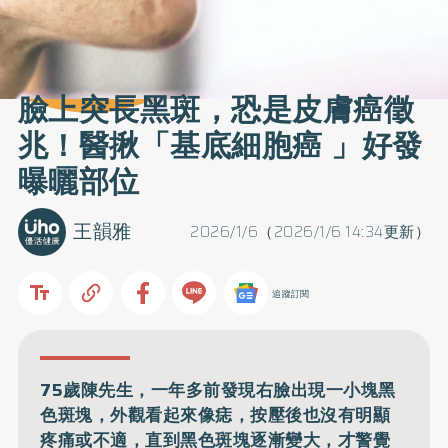
臉上突長黑斑，恐是皮膚癌徵
兆！醫揪「基底細胞癌 」好發
曝曬部位
王韻雅
2026/1/6（2026/1/6 14:34更新）
追蹤訂閱
75歲陳先生，一年多前發現右臉出現一小塊黑
色斑塊，外觀看起來像痣，按壓後也沒有明顯
疼痛或不適，直到黑色斑塊逐漸變大，才警覺