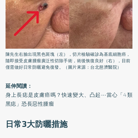
陳先生右臉出現黑色斑塊（左），切片檢驗確診為基底細胞癌，
隨即接受皮膚腫瘤廣泛性切除手術，術後恢復良好（右），目前
僅需做好日常防曬避免復發。（圖片來源：台北慈濟醫院）
延伸閱讀：
身上長痣是皮膚癌嗎？快速變大、凸起⋯當心「4類
黑痣」恐長惡性腫瘤
日常3大防曬措施