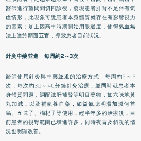
醫師進行望聞問切四診後，發現患者肝腎不足伴有氣
虛情形，此現象可說患者本身體質就存在有影響視力
的因素；加上因高中時期開始用眼過度，使得氣血無
法上達於頭面五官，導致患者目前狀況。
針灸
中藥並進 每周約2～3次
醫師使用針灸與中藥並進的治療方式，每周約2～3
次，每次約30～40分鐘針灸治療，並同時就患者本
身體質問題，調配滋肝補腎等明目藥物，如六味地黃
丸加減，以及補氣養血藥，如益氣聰明湯加減何首
烏、五味子、枸杞子等使用，經半年多的治療後，目
前患者的視野範圍已增進許多，同時夜盲及斜視的情
況也明顯改善。