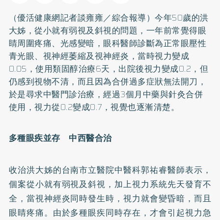
（優活健康網記者談雍雍／綜合報導）今年50歲的洪
大姊，從小就有弱視及斜視的問題，一年前常覺得眼
睛周圍疼痛、光感變暗，眼科醫師診斷為正常眼壓性
青光眼、視神經萎縮及視神經炎，當時視力變成
0.05，使用類固醇治療6天，出院後視力變成0.2，但
仍感到視物不清，而且因為合併過多症狀無法開刀，
於是尋求中醫門診治療，經過3個月中藥與
針灸
合併
使用，視力從0.2變成0.7，視覺也逐漸清楚。
多種眼疾並存 中西醫合治
收治洪大姊的台南市立醫院中醫科郭祐睿醫師表示，
個案從小就有弱視及斜視，加上視力系統先天發育不
全，當視神經炎同時發生時，視力就會變昏暗，而且
眼睛疼痛。由於多種眼疾同時存在，才會引起視力急