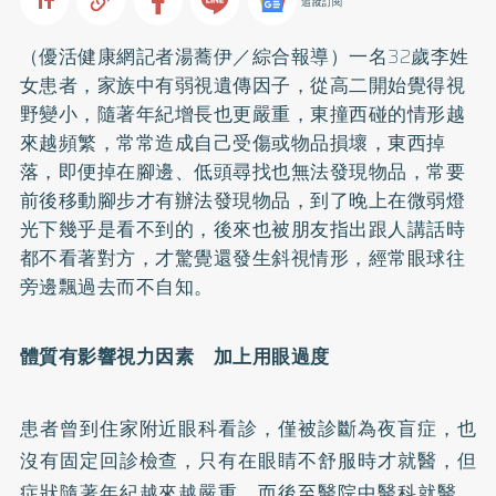
追蹤訂閱
（優活健康網記者湯蕎伊／綜合報導）一名32歲李姓
女患者，家族中有弱視遺傳因子，從高二開始覺得視
野變小，隨著年紀增長也更嚴重，東撞西碰的情形越
來越頻繁，常常造成自己受傷或物品損壞，東西掉
落，即便掉在腳邊、低頭尋找也無法發現物品，常要
前後移動腳步才有辦法發現物品，到了晚上在微弱燈
光下幾乎是看不到的，後來也被朋友指出跟人講話時
都不看著對方，才驚覺還發生斜視情形，經常眼球往
旁邊飄過去而不自知。
體質有影響視力因素 加上用眼過度
患者曾到住家附近眼科看診，僅被診斷為夜盲症，也
沒有固定回診檢查，只有在眼睛不舒服時才就醫，但
症狀隨著年紀越來越嚴重，而後至醫院中醫科就醫，