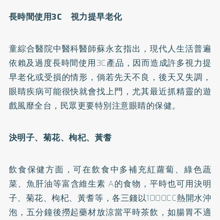
長時間使用3C 視力提早老化
童綜合醫院中醫科醫師蘇永玄指出，現代人生活普遍
依賴及過度長時間使用3C產品，因而造成許多視力提
早老化或受損的情形，倘若先天不良，後天又失調，
眼睛疾病可能很快就會找上門，尤其最近抓精靈的遊
戲風靡全台，民眾更要特別注意眼睛的保健。
決明子、菊花、枸杞、黃耆
飲食保健方面，可在飲食中多補充紅蘿蔔、綠色蔬
菜、魚肝油等富含維生素 A的食物，平時也可用決明
子、菊花、枸杞、黃耆等，各三錢以1000CC熱開水沖
泡，五分鐘後撈起藥材放涼當平時茶飲，如腸胃不適