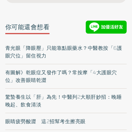
你可能還會想看
青光眼「降眼壓」只能靠點眼藥水？中醫教按「6護
眼穴位」留住視力
有圖解》乾眼症又發作了嗎？常按摩「4大護眼穴
位」改善眼睛乾澀
驚蟄養生以「肝」為先！中醫列2大順肝妙招：晚睡
晚起、飲食清淡
眼睛疲勞酸澀 這2招幫考生擦亮眼