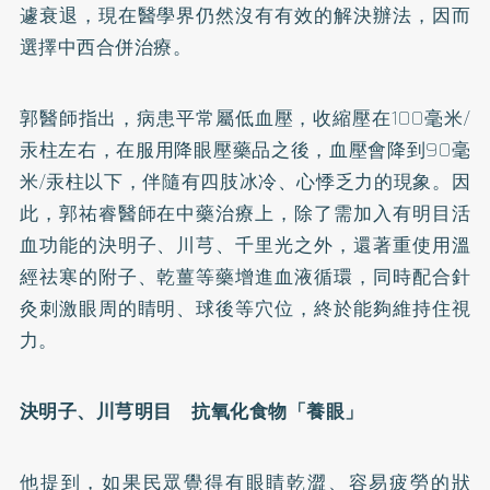
遽衰退，現在醫學界仍然沒有有效的解決辦法，因而
選擇中西合併治療。
郭醫師指出，病患平常屬低血壓，收縮壓在100毫米/
汞柱左右，在服用降眼壓藥品之後，血壓會降到90毫
米/汞柱以下，伴隨有四肢冰冷、心悸乏力的現象。因
此，郭祐睿醫師在中藥治療上，除了需加入有明目活
血功能的決明子、川芎、千里光之外，還著重使用溫
經祛寒的附子、乾薑等藥增進血液循環，同時配合針
灸刺激眼周的睛明、球後等穴位，終於能夠維持住視
力。
決明子、川芎明目 抗氧化食物「養眼」
他提到，如果民眾覺得有眼睛乾澀、容易疲勞的狀