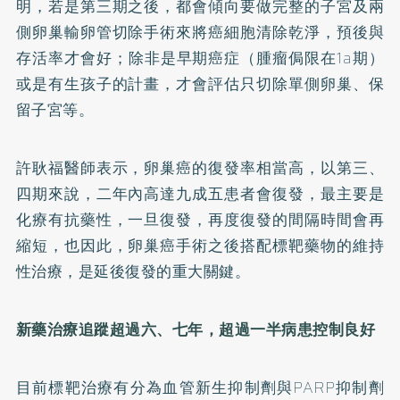
明，若是第三期之後，都會傾向要做完整的子宮及兩
側卵巢輸卵管切除手術來將癌細胞清除乾淨，預後與
存活率才會好；除非是早期癌症（腫瘤侷限在1a期）
或是有生孩子的計畫，才會評估只切除單側卵巢、保
留子宮等。
許耿福醫師表示，卵巢癌的復發率相當高，以第三、
四期來說，二年內高達九成五患者會復發，最主要是
化療有抗藥性，一旦復發，再度復發的間隔時間會再
縮短，也因此，卵巢癌手術之後搭配標靶藥物的維持
性治療，是延後復發的重大關鍵。
新藥治療追蹤超過六、七年，超過一半病患控制良好
目前標靶治療有分為血管新生抑制劑與PARP抑制劑