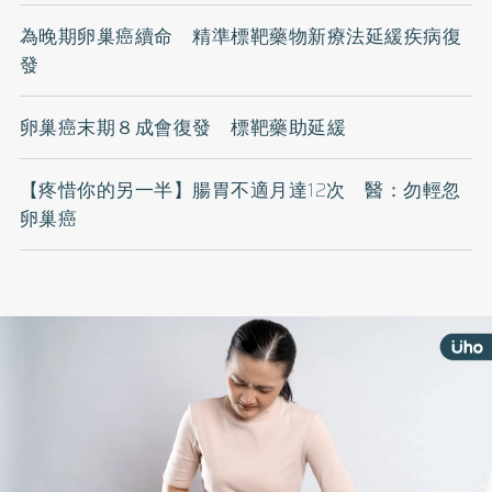
為晚期卵巢癌續命 精準標靶藥物新療法延緩疾病復
發
卵巢癌末期８成會復發 標靶藥助延緩
【疼惜你的另一半】腸胃不適月達12次 醫：勿輕忽
卵巢癌