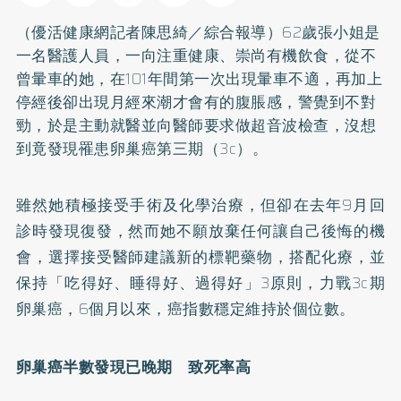
（優活健康網記者陳思綺／綜合報導）62歲張小姐是
一名醫護人員，一向注重健康、崇尚有機飲食，從不
曾暈車的她，在101年間第一次出現暈車不適，再加上
停經後卻出現月經來潮才會有的腹脹感，警覺到不對
勁，於是主動就醫並向醫師要求做超音波檢查，沒想
到竟發現罹患卵巢癌第三期（3c）。
雖然她積極接受手術及化學治療，但卻在去年9月回
診時發現復發，然而她不願放棄任何讓自己後悔的機
會，選擇接受醫師建議新的標靶藥物，搭配化療，並
保持「吃得好、睡得好、過得好」3原則，力戰3c期
卵巢癌，6個月以來，癌指數穩定維持於個位數。
卵巢癌半數發現已晚期 致死率高