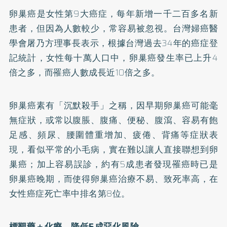
卵巢癌是女性第9大癌症，每年新增一千二百多名新
患者，但因為人數較少，常容易被忽視。台灣婦癌醫
學會屠乃方理事長表示，根據台灣過去34年的癌症登
記統計，女性每十萬人口中，卵巢癌發生率已上升4
倍之多，而罹癌人數成長近10倍之多。
卵巢癌素有「沉默殺手」之稱，因早期卵巢癌可能毫
無症狀，或常以腹脹、腹痛、便秘、腹瀉、容易有飽
足感、頻尿、腰圍體重增加、疲倦、背痛等症狀表
現，看似平常的小毛病，實在難以讓人直接聯想到卵
巢癌；加上容易誤診，約有5成患者發現罹癌時已是
卵巢癌晚期，而使得卵巢癌治療不易、致死率高，在
女性癌症死亡率中排名第8位。
標靶藥＋化療 降低5成惡化風險