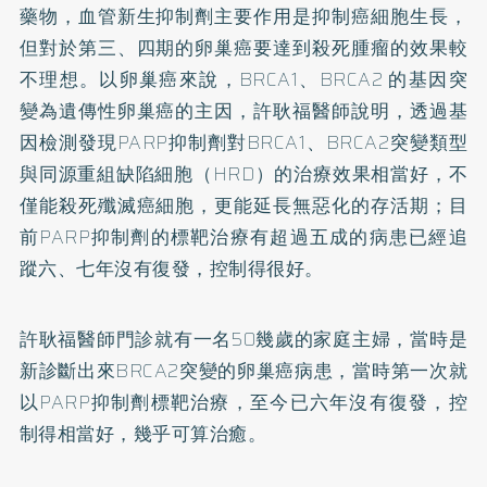
藥物，血管新生抑制劑主要作用是抑制癌細胞生長，
但對於第三、四期的卵巢癌要達到殺死腫瘤的效果較
不理想。以卵巢癌來說，BRCA1、BRCA2 的基因突
變為遺傳性卵巢癌的主因，許耿福醫師說明，透過基
因檢測發現PARP抑制劑對BRCA1、BRCA2突變類型
與同源重組缺陷細胞（HRD）的治療效果相當好，不
僅能殺死殲滅癌細胞，更能延長無惡化的存活期；目
前PARP抑制劑的標靶治療有超過五成的病患已經追
蹤六、七年沒有復發，控制得很好。
許耿福醫師門診就有一名50幾歲的家庭主婦，當時是
新診斷出來BRCA2突變的卵巢癌病患，當時第一次就
以PARP抑制劑標靶治療，至今已六年沒有復發，控
制得相當好，幾乎可算治癒。