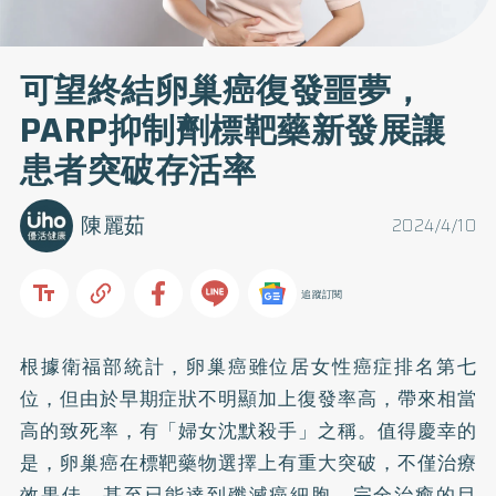
可望終結卵巢癌復發噩夢，
PARP抑制劑標靶藥新發展讓
患者突破存活率
陳麗茹
2024/4/10
追蹤訂閱
根據衛福部統計，卵巢癌雖位居女性癌症排名第七
位，但由於早期症狀不明顯加上復發率高，帶來相當
高的致死率，有「婦女沈默殺手」之稱。值得慶幸的
是，卵巢癌在標靶藥物選擇上有重大突破，不僅治療
效果佳，甚至已能達到殲滅癌細胞、完全治癒的目