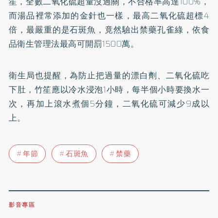
笙，全數二氧化硫超量沒過關，不合格率高達100%，
而湯品裡常添加的金針也一樣，最高二氧化硫超標4
倍，最嚴重的是石斑魚，竟然驗出禁藥孔雀綠，依食
品衛生管理法最高可開罰1500萬。
衛生局也提醒，為防止把過量的漂白劑、二氧化硫吃
下肚，竹笙應以冷水浸泡1小時，每半個小時要換水一
次，再加上滾水煮個5分鐘，二氧化硫可減少9成以
上。
年節
石斑魚
禁藥
影音專區
0809-091-257
立即撥打服務專線