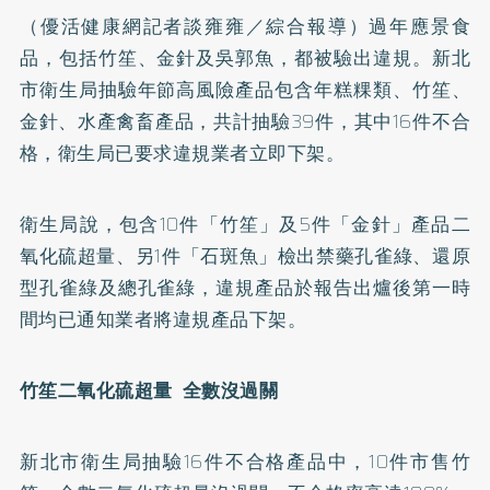
（優活健康網記者談雍雍／綜合報導）過年應景食
品，包括竹笙、金針及吳郭魚，都被驗出違規。新北
市衛生局抽驗年節高風險產品包含年糕粿類、竹笙、
金針、水產禽畜產品，共計抽驗39件，其中16件不合
格，衛生局已要求違規業者立即下架。
衛生局說，包含10件「竹笙」及5件「金針」產品二
氧化硫超量、另1件「石斑魚」檢出禁藥孔雀綠、還原
型孔雀綠及總孔雀綠，違規產品於報告出爐後第一時
間均已通知業者將違規產品下架。
竹笙二氧化硫超量 全數沒過關
新北市衛生局抽驗16件不合格產品中，10件市售竹