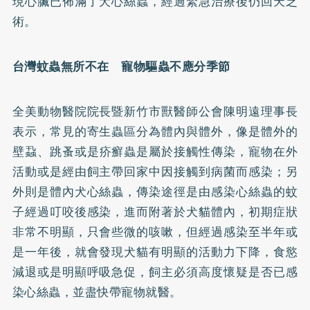
現心臟已佈滿了犬心絲蟲，經過緊急治療後仍回天乏
術。
台灣蚊蟲無所不在 寵物驅蟲不應分季節
全美動物醫院院長暨新竹市獸醫師公會陳明遠理事長
表示，常見的寄生蟲區分為體內與體外，像是體外的
壁蝨、
跳蚤
或是疥癬蟲是屬於接觸性傳染，寵物在外
活動或是經由飼主帶回家中因接觸到病菌而感染；另
外則是體內犬心絲蟲，傳染途徑是由感染心絲蟲的蚊
子經過叮咬後感染，進而附著於犬貓體內，初期症狀
非常不明顯，只會些微的咳嗽，但經過感染至半年或
是一年後，就會發現犬貓有明顯的活動力下降，食慾
減退或是明顯呼吸急促，飼主必須高度懷疑是否已感
染心絲蟲，並盡快帶寵物就醫。