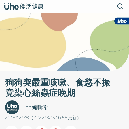
狗狗突嚴重咳嗽、食慾不振
竟染心絲蟲症晚期
Uho編輯部
2015/12/28（2022/3/15 16:58更新）