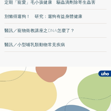
定期「寵愛」毛小孩健康 驅蟲滴劑除寄生蟲害
別懶得遛狗！ 研究：遛狗有益身體健康
醫訊／寵物衛教講座之DNA怎麼了？
醫訊／小型哺乳類動物常見疾病