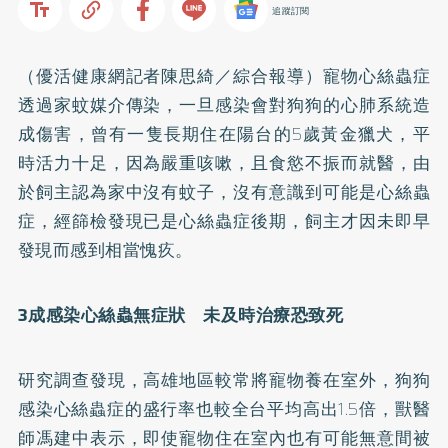
追蹤訂閱
（優活健康網記者陳思綺／綜合報導）寵物
心絲蟲
症
透過家蚊媒介傳染，一旦感染會對狗狗的心肺系統造
成傷害，曾有一隻長期住在陽台的5歲黃金獵犬，平
時活力十足，因為嚴重咳嗽，且食慾不振而就醫，由
於飼主認為家中沒有蚊子，沒有意識到可能是心絲蟲
症，經篩檢發現已是心絲蟲症後期，飼主才因未即早
發現而感到相當愧疚。
3成感染心絲蟲無症狀 未及時治療恐致死
研究調查發現，高雄地區較常將寵物養在室外，狗狗
感染心絲蟲症的盛行率也較全台平均高出1.5倍，獸醫
師馮建中表示，即使寵物住在室內也有可能無意間被