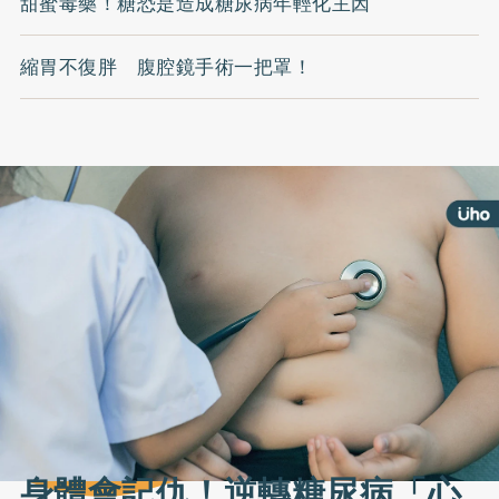
甜蜜毒藥！糖恐是造成糖尿病年輕化主因
縮胃不復胖 腹腔鏡手術一把罩！
身體會記仇！逆轉糖尿病「心