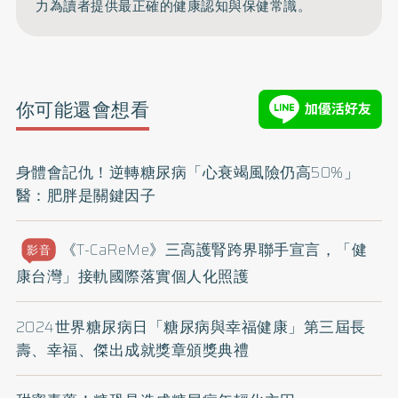
力為讀者提供最正確的健康認知與保健常識。
你可能還會想看
身體會記仇！逆轉糖尿病「心衰竭風險仍高50%」
醫：肥胖是關鍵因子
《T-CaReMe》三高護腎跨界聯手宣言，「健
影音
康台灣」接軌國際落實個人化照護
2024世界糖尿病日「糖尿病與幸福健康」第三屆長
壽、幸福、傑出成就獎章頒獎典禮