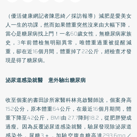
（優活健康網記者陳思綺／採訪報導）減肥是愛美女
人一生的功課，然而如果體重突然沒來由大幅下降，
當心是
糖尿病
找上門！一名60歲女性，無糖尿病家族
史，3年前體檢無明顯異常，唯體重過重被提醒減
重，卻在近16個月間，體重掉了22公斤，經檢查才發
現是得了糖尿病。
泌尿道感染就醫 意外驗出糖尿病
收至個案的書田診所家醫科林兆啟醫師說，個案身高
152公分，原本體重64公斤，在最近16個月期間，體
重下降至42公斤，BMI由 27.7降到18.2，從
肥胖
變成
過瘦。因為反覆泌尿道感染就醫，驗尿發現除泌尿道
感染外，尿糖3＋，加驗空腹血糖高達293.6mg／