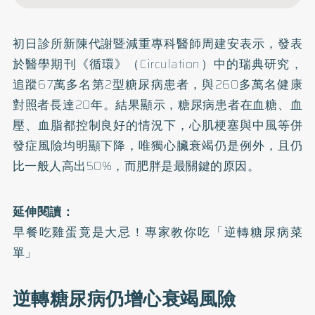
初日診所新陳代謝暨減重專科醫師周建安表示，發表
於醫學期刊《循環》（Circulation）中的瑞典
研究
，
追蹤67萬多名第2型糖尿病患者，與260多萬名健康
對照者長達20年。結果顯示，糖尿病患者在血糖、血
壓、血脂都控制良好的情況下，心肌梗塞與中風等併
發症風險均明顯下降，唯獨心臟衰竭仍是例外，且仍
比一般人高出50%，而肥胖是最關鍵的原因。
延伸閱讀：
早餐吃雞蛋竟是大忌！專家教你吃「逆轉糖尿病菜
單」
逆轉糖尿病仍增心衰竭風險