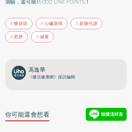
測驗，還可抽$5000 LINE POINTS！
糖尿病
心臟衰竭
新陳代謝
肥胖
減重
馮逸華
《優活健康網》採訪編輯
你可能還會想看