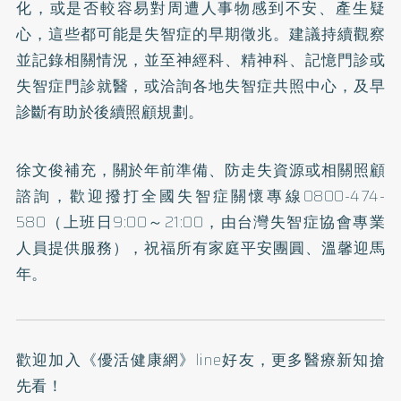
化，或是否較容易對周遭人事物感到不安、產生疑
心，這些都可能是失智症的早期徵兆。建議持續觀察
並記錄相關情況，並至神經科、精神科、記憶門診或
失智症門診就醫，或洽詢各地失智症共照中心，及早
診斷有助於後續照顧規劃。
徐文俊補充，關於年前準備、防走失資源或相關照顧
諮詢，歡迎撥打全國失智症關懷專線0800-474-
580（上班日9:00～21:00，由
台灣失智症協會
專業
人員提供服務），祝福所有家庭平安團圓、溫馨迎馬
年。
歡迎加入
《優活健康網》line好友
，更多醫療新知搶
先看！