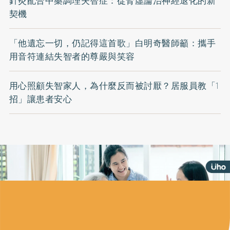
針灸配合中藥調理失智症：從腎虛論治神經退化的新
契機
「他遺忘一切，仍記得這首歌」白明奇醫師籲：攜手
用音符連結失智者的尊嚴與笑容
用心照顧失智家人，為什麼反而被討厭？居服員教「1
招」讓患者安心