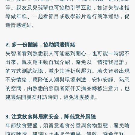
等。親友及兒孫輩也可協助引導互動，如請失智者指
導做年糕、一起看節目或教學影片進行簡單運動，促
進情感連結。
2. 多一份體諒，協助調適情緒
失智者看到熟悉親人可能感到開心，也可能一時認不
出來。親友應主動自我介紹，避免以「猜猜我是誰」
的方式測試記憶，減少其挫折與壓力。若失智者出現
不安情緒，應降低人潮與環境刺激，安排安靜、熟悉
的空間，由熟悉的照顧者陪伴安撫並轉移注意力，也
建議錯開親友拜訪時間，避免過度疲累。
3. 注意飲食與居家安全，降低意外風險
年節飲食豐盛，須留意進食分量與食物型態，避免嗆
咳或哽噎。建議以水果取代糖果、餅乾，避免年糕、