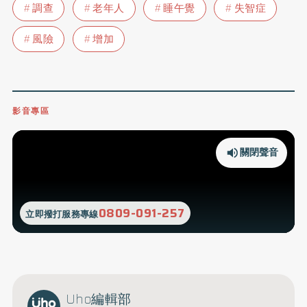
調查
老年人
睡午覺
失智症
風險
增加
影音專區
關閉聲音
0809-091-257
立即撥打服務專線
Uho編輯部