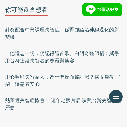
你可能還會想看
針灸配合中藥調理失智症：從腎虛論治神經退化的新
契機
「他遺忘一切，仍記得這首歌」白明奇醫師籲：攜手
用音符連結失智者的尊嚴與笑容
用心照顧失智家人，為什麼反而被討厭？居服員教「1
招」讓患者安心
Menu
熱蘭遮失智症協會20週年老照片展 映照台灣失智照護
歷史
《優活問問》失智症新藥誰能用？花百萬治療值得