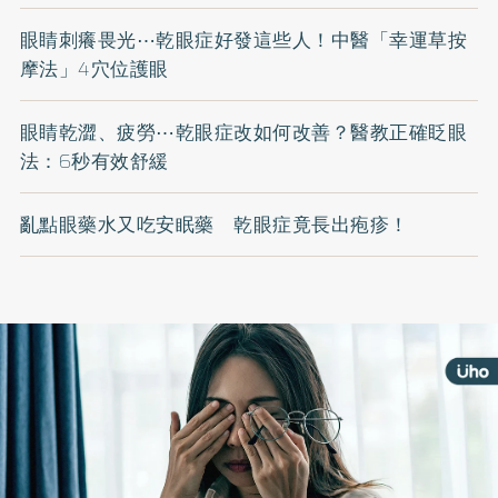
眼睛刺癢畏光⋯乾眼症好發這些人！中醫「幸運草按
摩法」4穴位護眼
眼睛乾澀、疲勞⋯乾眼症改如何改善？醫教正確眨眼
法：6秒有效舒緩
亂點眼藥水又吃安眠藥 乾眼症竟長出疱疹！