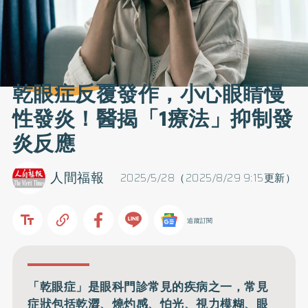
乾眼症反覆發作，小心眼睛慢
性發炎！醫揭「1療法」抑制發
炎反應
人間福報
2025/5/28（2025/8/29 9:15更新）
追蹤訂閱
「乾眼症」是眼科門診常見的疾病之一，常見
症狀包括乾澀、燒灼感、怕光、視力模糊、眼