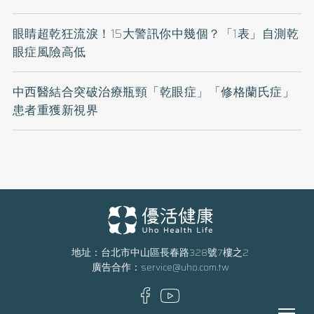
眼睛超乾狂流淚！15大警訊你中幾個？「1表」自測乾
眼症風險高低
中西醫結合突破治療瓶頸「乾眼症」「修格蘭氏症」
患者重獲新視界
地址：台北市中山區長春路328號7樓之2
廣告合作：
service@uho.com.tw
Menu