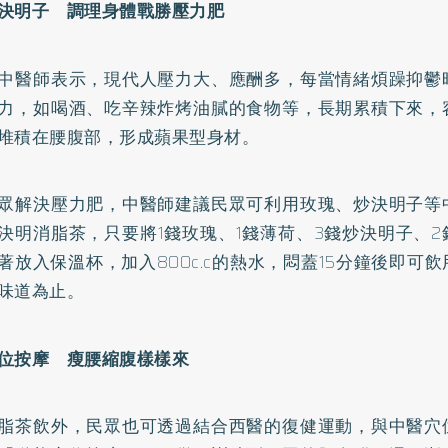
決明子 調理身體戰勝壓力肥
中醫師表示，現代人壓力大、應酬多，每當情緒煩躁抑鬱
力，如喝酒、吃辛辣炸烤油膩的食物等，長期累積下來，
堆積在腰腹部，形成蘋果型身材。
眾解決壓力肥，中醫師建議民眾可利用玫瑰、炒決明子等
決明消脂茶，只要將1錢玫瑰、1錢薄荷、3錢炒決明子、
著放入保溫杯，加入800c.c的熱水，悶蓋15分鐘後即可
味道為止。
位按摩 瘦腰縮腹樣樣來
脂茶飲外，民眾也可透過結合西醫的復健運動，與中醫穴