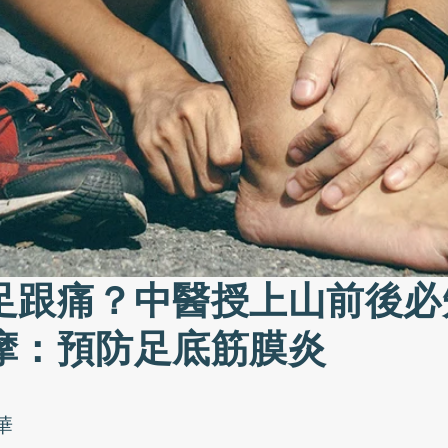
足跟痛？中醫授上山前後必
摩：預防足底筋膜炎
華