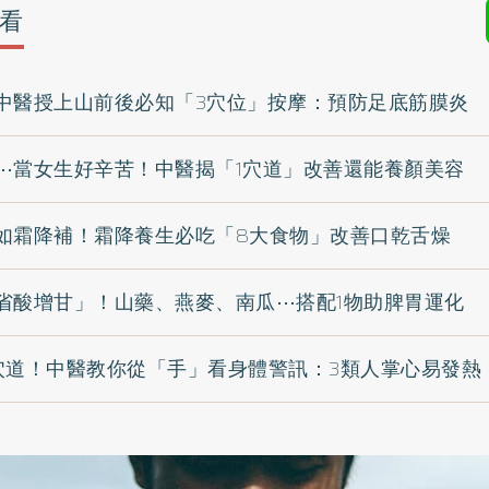
看
中醫授上山前後必知「3穴位」按摩：預防足底筋膜炎
⋯當女生好辛苦！中醫揭「1穴道」改善還能養顏美容
如霜降補！霜降養生必吃「8大食物」改善口乾舌燥
省酸增甘」！山藥、燕麥、南瓜⋯搭配1物助脾胃運化
穴道！中醫教你從「手」看身體警訊：3類人掌心易發熱