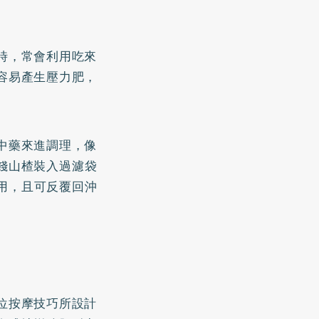
時，常會利用吃來
容易產生壓力肥，
中藥來進調理，像
2錢山楂裝入過濾袋
飲用，且可反覆回沖
位按摩技巧所設計