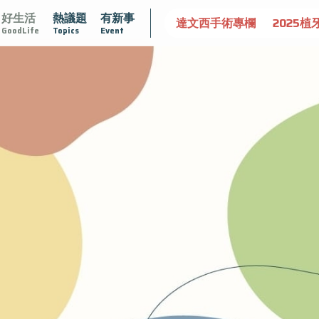
好生活
熱議題
有新事
大
守護骨骼健康
達文西手術專欄
2025植牙指南
漸凍
GoodLife
Topics
Event