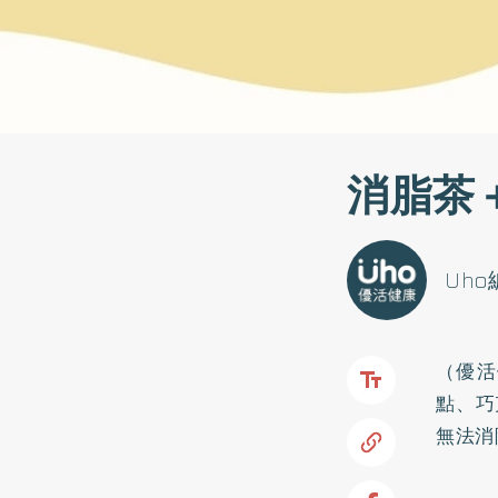
消脂茶
Uh
（優活
點、巧
無法消