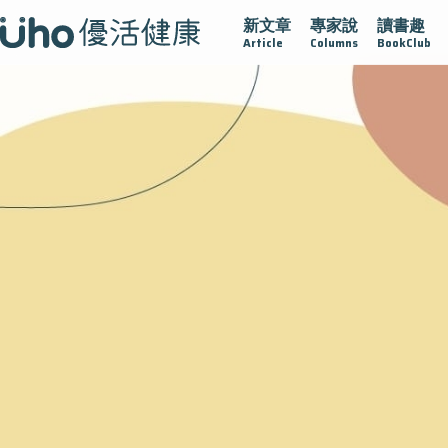
新文章
專家說
讀書趣
腺在
疫情保衛戰
再生醫學
愛的未來視
認識攝護腺肥
Article
Columns
BookClub