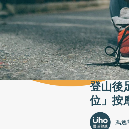
登山後
位」按
馮逸