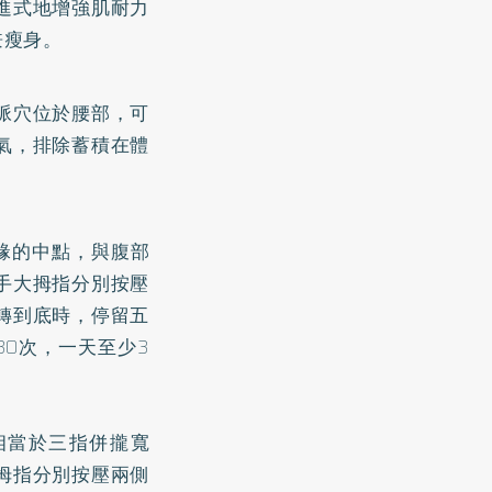
進式地增強肌耐力
兼瘦身。
脈穴位於腰部，可
氣，排除蓄積在體
緣的中點，與腹部
手大拇指分別按壓
轉到底時，停留五
0次，一天至少3
相當於三指併攏寬
拇指分別按壓兩側