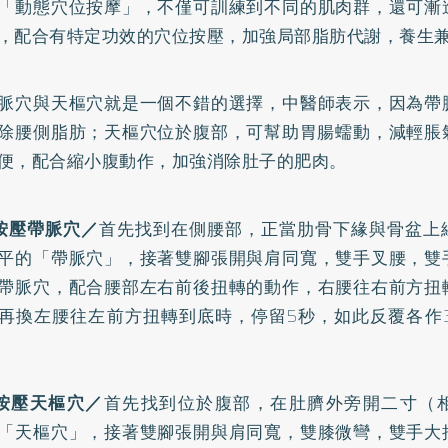
「動態穴位按摩」，不僅可訓練到不同的肌肉群，還可漸
，配合有特定功效的穴位按壓，加強局部脂肪代謝，養生
脈穴與天樞穴就是一個不錯的選擇，中醫師表示，因為帶
除腰側脂肪；天樞穴位於腹部，可幫助胃腸蠕動，減輕脹
便，配合縮小腹動作，加強消除肚子的肥肉。
按壓帶脈穴／
首先找到在側腰部，正當肋骨下緣與骨盆上
平的「帶脈穴」，接著雙腳張開與肩同寬，雙手叉腰，雙
帶脈穴，配合腰部左右前後扭轉的動作，右腰往右前方扭
再換左腰往左前方扭轉到底時，停留5秒，如此反覆各作3
按壓天樞穴／
首先找到位於腹部，在肚臍外旁開二寸（
「天樞穴」，接著雙腳張開與肩同寬，雙膝微彎，雙手大