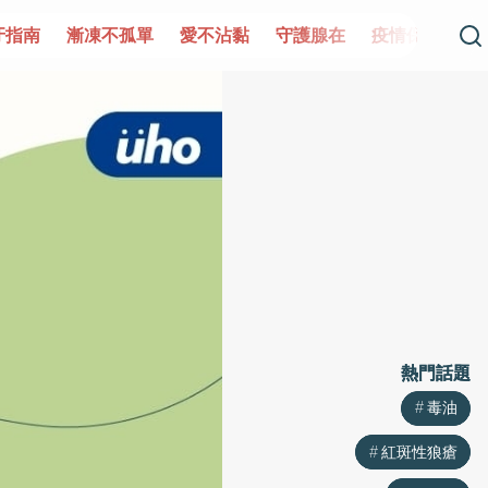
不孤單
愛不沾黏
守護腺在
疫情保衛戰
再生醫學
愛
熱門話題
熱門話題
毒油
毒油
紅斑性狼瘡
紅斑性狼瘡