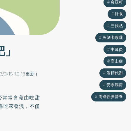
奇亞籽
奇亞籽
針眼
針眼
三伏貼
三伏貼
魚刺卡喉嚨
魚刺卡喉嚨
肥」
中耳炎
中耳炎
高山症
高山症
酒精代謝
酒精代謝
2/3/15 18:13更新）
安寧病房
安寧病房
周邊靜脈營養
周邊靜脈營養
否常常會藉由吃甜
靠吃來發洩，不僅