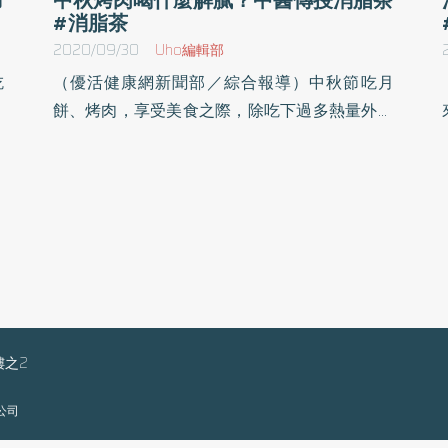
#消脂茶
2020/09/30
Uho編輯部
吃
（優活健康網新聞部／綜合報導）中秋節吃月
減
餅、烤肉，享受美食之際，除吃下過多熱量外，
，
小心導致胃食道逆流、胃潰瘍及消化不良。中醫
加
師建議，可以自製幫助消化的中藥「荷葉山楂陳
，
皮」茶飲，有助於減少對脂肪吸收、幫助消化肉
除
類及解燥濕、消脹氣，不擔心中秋節後肥胖上
，
身。月餅切塊和親友分享 烤肉用植物性蛋白質
的
取代安南醫院中醫部林莉華醫師表示，市售月餅
多
平均每個熱量大約是300~500大卡，廣式雙蛋黃
滿
月餅更高達800大卡，建議可切塊和家人朋友分
口
享，不但可吃到不同風味，也能避免攝取過多熱
樓之2
。
量。中秋烤肉擔心熱量破表，可多用植物性蛋白
限公司
脈
質取代，會比動物性蛋白質更容易消化，烤豆
的
腐、烤豆皮包蔬菜都是不錯的選擇，同時要注意