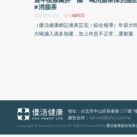
#消脂茶
2021/02/22
Uho編輯部
（優活健康網記者黃苡安／綜合報導）年節大
大喝攝入過多熱量，加上作息不正常，運動量
少，一不小心腰圍就胖了一圈。年後的診間裡
總是聽到上班族唉唉叫「變胖了」，平均增
1~2公斤以上，因此尋求中醫減重。中醫表示
煮中藥消脂茶當茶喝，可以去油解膩、去寒
濕、消脹氣、降血脂，適合大多數體質的民眾
不過如果胃弱，有十二指腸潰瘍、胃潰瘍病史
人，則不適合空腹喝。 42歲的王先生體重90
公斤，外表壯實，火氣大，排便不順，臉部長
青春痘，有頭皮毛囊炎等皮膚問題，容易長
地址：台北市中山區長春路328號7
廣告合作：
service@uho.com.tw
瘡，食欲很好，工作壓力大時喜歡吃東西紓壓
Copyright © www.uho.com.tw All Rights Reserved By 優活健康股份有
3個月前尋求中醫減重，經診察其舌苔黃膩，
滑數，屬燥熱體質，遂以清熱瀉火、潤燥滋陰