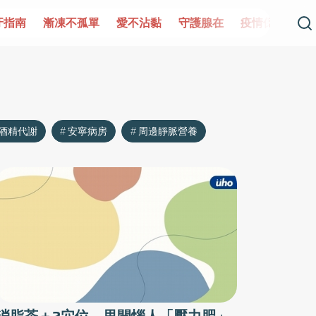
牙指南
漸凍不孤單
愛不沾黏
守護腺在
疫情保衛戰
酒精代謝
安寧病房
周邊靜脈營養
消脂茶＋2穴位 甩開惱人「壓力肥」