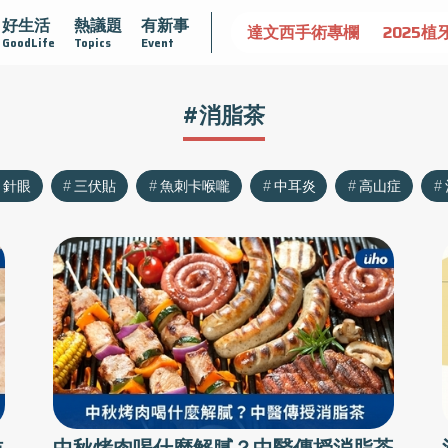
好生活
熱議題
有新事
認識攝護腺肥大
守護骨骼健康
達文西手術專欄
2025植
GoodLife
Topics
Event
#消脂茶
針眼
三伏貼
魚刺卡喉嚨
中耳炎
高山症
肪
中秋烤肉喝什麼解膩？中醫傳授消脂茶