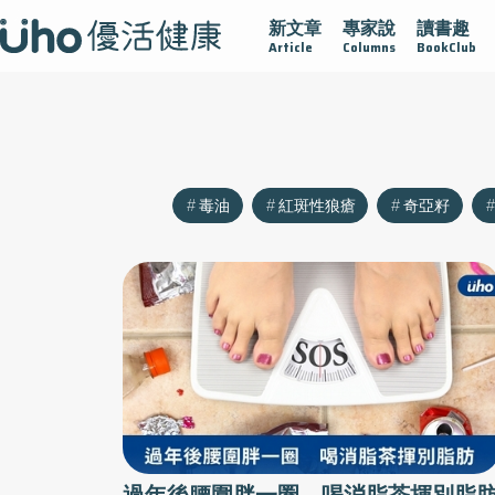
新文章
專家說
讀書趣
沾黏
守護腺在
疫情保衛戰
再生醫學
愛的未來視
Article
Columns
BookClub
毒油
紅斑性狼瘡
奇亞籽
過年後腰圍胖一圈 喝消脂茶揮別脂