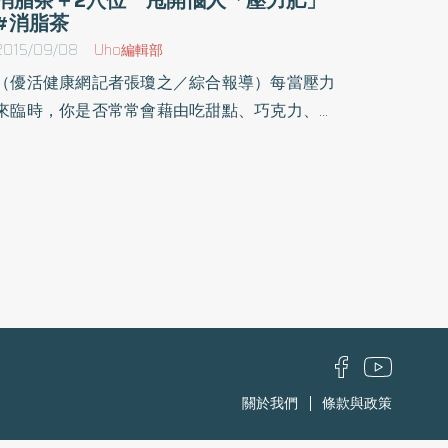
#消脂茶
2015/09/08
Uho編輯部
（優活健康網記者張瓊之／綜合報導）每當壓力
來臨時，你是否常常會藉由吃甜點、巧克力、高
熱量零食，或是飲用各種酒來消除壓力，但其實
靠吃來發洩，不僅無法消除心中所有的煩惱，反
而肥胖還會因此上身。玫瑰、決明子 調理身體
戰勝壓力肥廖婉絨中醫師表示，現代人壓力大、
應酬多，每當情緒煩躁抑鬱時，常會利用吃來紓
解壓力，如喝酒、吃辛辣炸烤油膩的食物等，長
期累積下來，容易產生壓力肥，讓肥油堆積在腰
腹部，形成蘋果型身材。為幫民眾解決壓力肥，
中醫師建議民眾可利用玫瑰、炒決明子等中藥來
進調理，像是玫瑰決明消脂茶，只要將1錢玫
關於我們
條款與政策
瑰、1錢薄荷、3錢炒決明子、2錢山楂裝入過濾
袋中，接著放入保溫杯，加入800c.c的熱水，悶