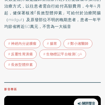
治療方式，以往患者需自行給付高額費用，今年4月
起，健保署核准｢長效型體抑素」可給付於治療間腸
（midgut）及原發部位不明的晚期患者，患者一年平
均節省將近60萬元，不啻為一大福音
神經內分泌腫瘤
腸胃
鄭小湘醫師
反覆性胃潰瘍
生物標記平台檢測CgA
長效型體抑素
影音專區
關閉聲音