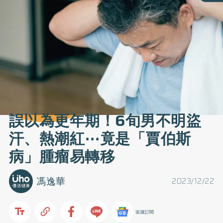
誤以為更年期！6旬男不明盜
汗、熱潮紅⋯竟是「賈伯斯
病」腫瘤易轉移
馮逸華
2023/12/22
追蹤訂閱