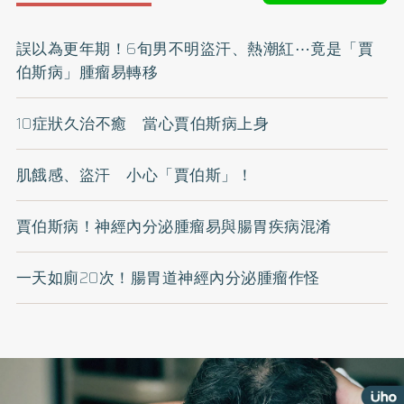
誤以為更年期！6旬男不明盜汗、熱潮紅⋯竟是「賈
伯斯病」腫瘤易轉移
10症狀久治不癒 當心賈伯斯病上身
肌餓感、盜汗 小心「賈伯斯」！
賈伯斯病！神經內分泌腫瘤易與腸胃疾病混淆
一天如廁20次！腸胃道神經內分泌腫瘤作怪