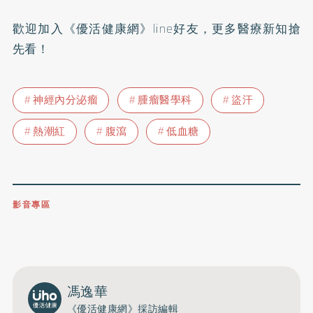
歡迎加入
《優活健康網》line好友
，更多醫療新知搶
先看！
神經內分泌瘤
腫瘤醫學科
盜汗
熱潮紅
腹瀉
低血糖
影音專區
0809-091-257
立即撥打服務專線
開啟聲音
馮逸華
《優活健康網》採訪編輯