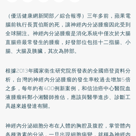
（優活健康網新聞部／綜合報導）三年多前，蘋果電
腦前執行長賈伯斯的死，讓神經內分泌腫瘤因此受到
全球關注。神經內分泌腫瘤是消化系統中僅次於大腸
直腸癌最常發生的腫瘤，好發部位包括十二指腸、小
腸、大腸及胰臟，其次為肺部。
根據2013年國家衛生研究院所發表的全國癌登資料分
析，台灣的神經內分泌腫瘤的發生率較過去增加5倍
之多，每年約有400例新案例，和信治癌中心醫院血
液腫瘤科鄭小湘醫師推估，應該與醫學進步、診斷工
具越來越發達有關。
神經內分泌細胞分布在人體的胸腔及腹腔，掌管體內
各種激素的分泌，一旦出現細胞病變，就稱為神經內