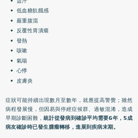
盜汗
低血糖飢餓感
嚴重腹瀉
反覆性胃潰瘍
發熱
咳嗽
氣喘
心悸
皮膚炎
症狀可能持續出現數月至數年，就應提高警覺；雖然
病程發展慢，但因易與停經症候群、過敏混淆，造成
早期診斷困難，
統計從發病到確診平均需要6年，5成
病友確診時已發生腫瘤轉移，進展到疾病末期。