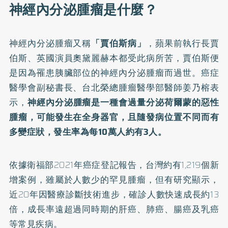
神經內分泌腫瘤是什麼？
神經內分泌腫瘤又稱
「賈伯斯病」
，蘋果前執行長賈
伯斯、英國演員奧黛麗赫本都受此病所苦，賈伯斯便
是因為罹患胰臟部位的神經內分泌腫瘤而過世。癌症
醫學會副秘書長、台北榮總腫瘤醫學部醫師姜乃榕表
示，
神經內分泌腫瘤是一種會過量分泌荷爾蒙的惡性
腫瘤，可能發生在全身器官，且隨發病位置不同而有
多變症狀，發生率為每10萬人約有3人。
依據衛福部
2021年癌症登記報告
，台灣約有1,219個新
增案例，雖屬於人數少的罕見腫瘤，但有研究顯示，
近20年因醫療診斷技術進步，確診人數快速成長約13
倍，成長率遠超過同時期的肝癌、肺癌、腸癌及乳癌
等常見疾病。