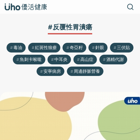
#反覆性胃潰瘍
毒油
紅斑性狼瘡
奇亞籽
針眼
三伏貼
魚刺卡喉嚨
中耳炎
高山症
酒精代謝
安寧病房
周邊靜脈營養