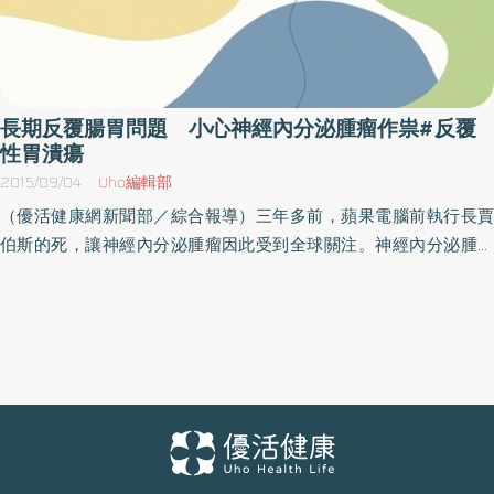
長期反覆腸胃問題 小心神經內分泌腫瘤作祟#反覆
性胃潰瘍
2015/09/04
Uho編輯部
（優活健康網新聞部／綜合報導）三年多前，蘋果電腦前執行長賈
伯斯的死，讓神經內分泌腫瘤因此受到全球關注。神經內分泌腫瘤
是消化系統中僅次於大腸直腸癌最常發生的腫瘤，好發部位包括十
二指腸、小腸、大腸及胰臟，其次為肺部。根據2013年國家衛生研
究院所發表的全國癌登資料分析，台灣的神經內分泌腫瘤的發生率
較過去增加5倍之多，每年約有400例新案例，和信治癌中心醫院血
液腫瘤科鄭小湘醫師推估，應該與醫學進步、診斷工具越來越發達
有關。神經內分泌細胞分布在人體的胸腔及腹腔，掌管體內各種激
素的分泌，一旦出現細胞病變，就稱為神經內分泌腫瘤。鄭小湘醫
師解釋，神經內分泌腫瘤的發生原因不明，通常是在胚胎時期神經