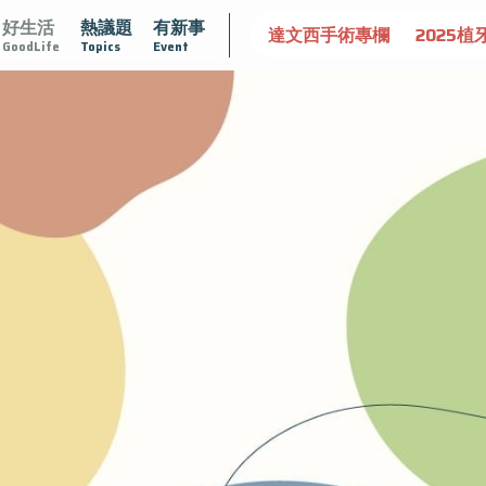
好生活
熱議題
有新事
認識攝護腺肥大
守護骨骼健康
達文西手術專欄
2025植
GoodLife
Topics
Event