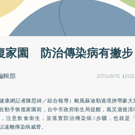
復家園 防治傳染病有撇步
o編輯部
2015/8/10（202
健康網記者陳思綺／綜合報導）颱風蘇迪勒過境挾帶豪大
在動手恢復家園前，台中市政府衛生局提醒，風災過後清
護，注意飲食衛生，並落實防治傳染病3步驟，也就是
以遠離傳染病威脅。