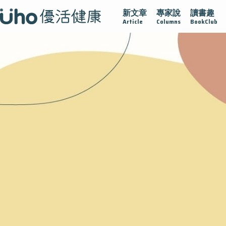
新文章
專家說
讀書趣
沾黏
守護腺在
疫情保衛戰
再生醫學
愛的未來視
Article
Columns
BookClub