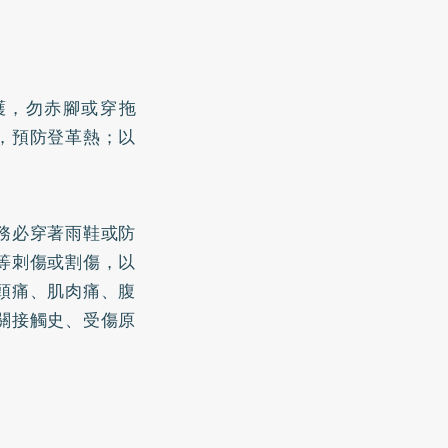
護，勿赤腳或穿拖
，預防登革熱；以
務必穿著雨鞋或防
等刺傷或割傷，以
頭痛、肌肉痛、腹
關接觸史、受傷原