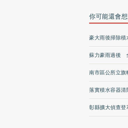
你可能還會想
豪大雨後掃除積
蘇力豪雨過後 
南市區公所立旗
落實積水容器清
彰縣擴大偵查登