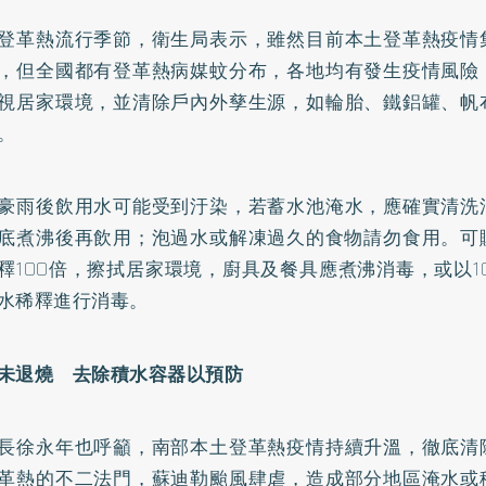
登革熱流行季節，衛生局表示，雖然目前本土登革熱疫情
，但全國都有登革熱病媒蚊分布，各地均有發生疫情風險
視居家環境，並清除戶內外孳生源，如輪胎、鐵鋁罐、帆
。
豪雨後飲用水可能受到汙染，若蓄水池淹水，應確實清洗
底煮沸後再飲用；泡過水或解凍過久的食物請勿食用。可
釋100倍，擦拭居家環境，廚具及餐具應煮沸消毒，或以1
水稀釋進行消毒。
未退燒 去除積水容器以預防
長徐永年也呼籲，南部本土登革熱疫情持續升溫，徹底清
革熱的不二法門，蘇迪勒颱風肆虐，造成部分地區淹水或