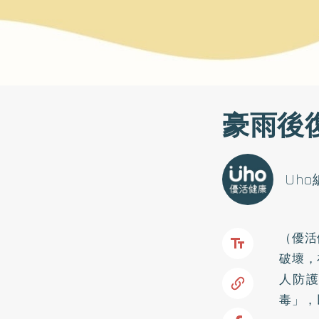
豪雨後
Uh
（優活
破壞，
人防
毒」，