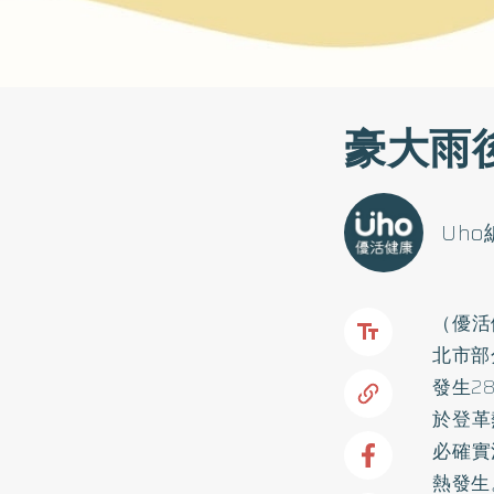
豪大雨
Uh
（優活
北市部
發生2
於登革
必確實
熱發生