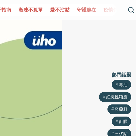
牙指南
漸凍不孤單
愛不沾黏
守護腺在
疫情保衛戰
熱門話題
熱門話題
毒油
毒油
紅斑性狼瘡
紅斑性狼瘡
奇亞籽
奇亞籽
針眼
針眼
三伏貼
三伏貼