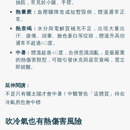
抽筋，常見於小腿、手臂。
熱暈厥：
血壓驟降造成短暫昏倒，體溫通常正
常。
熱衰竭：
水分與電解質補充不足，出現大量出
汗、疲倦、頭暈、臉色蒼白等症狀，體溫升高但
通常不超過40度。
中暑：
體溫超過40度，合併意識混亂，是最嚴重
的熱傷害類型，可能引發休克與器官衰竭，需立
即就醫。
延伸閱讀：
不是只有曬太陽才會中暑！中醫警告「這體質」待在
冷氣房也會中標
吹冷氣也有熱傷害風險