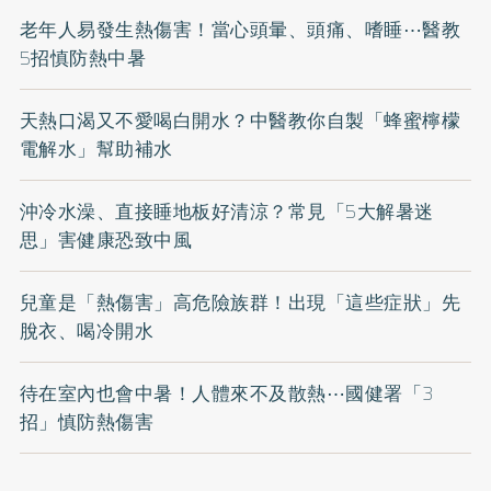
老年人易發生熱傷害！當心頭暈、頭痛、嗜睡⋯醫教
5招慎防熱中暑
天熱口渴又不愛喝白開水？中醫教你自製「蜂蜜檸檬
電解水」幫助補水
沖冷水澡、直接睡地板好清涼？常見「5大解暑迷
思」害健康恐致中風
兒童是「熱傷害」高危險族群！出現「這些症狀」先
脫衣、喝冷開水
待在室內也會中暑！人體來不及散熱⋯國健署「3
招」慎防熱傷害