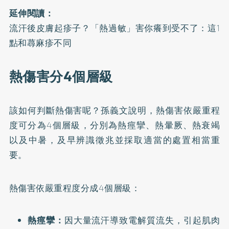
延伸閱讀：
流汗後皮膚起疹子？「熱過敏」害你癢到受不了：這1
點和蕁麻疹不同
熱傷害分4個層級
該如何判斷熱傷害呢？孫義文說明，熱傷害依嚴重程
度可分為4個層級，分別為熱痙攣、熱暈厥、
熱衰竭
以及
中暑
，及早辨識徵兆並採取適當的處置相當重
要。
熱傷害依嚴重程度分成4個層級：
熱痙攣：
因大量流汗導致電解質流失，引起肌肉