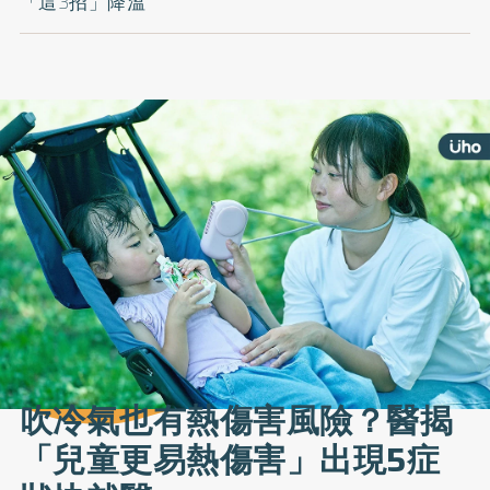
「這3招」降溫
吹冷氣也有熱傷害風險？醫揭
「兒童更易熱傷害」出現5症