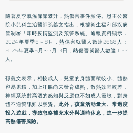
隨著夏季氣溫節節攀升，
熱傷害
事件頻傳。恩主公醫
院小兒科主治醫師孫義文指出，根據衛生福利部疾病
管制署「
即時疫情監測及預警系統
」通報資料顯示，
2024年夏季6～8月，熱傷害就醫人數達2668人；
2025年夏季6月～7月13日，熱傷害就醫人數達1022
人。
孫義文表示，相較成人，兒童的身體面積較小、體熱
容易累積，加上汗腺尚未發育成熟，散熱效率較差，
神經系統對高溫的感知與反應也不如成人靈敏，對身
體不適警訊難以察覺。
此外，孩童活動量大、常過度
投入遊戲，導致忽略補充水分與適時休息，進一步提
高熱傷害風險。