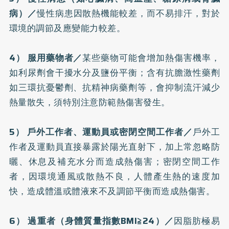
病
）／
慢性病患因散熱機能較差，而不易排汗，對於
環境的調節及應變能力較差。
4） 服用藥物者／
某些藥物可能會增加熱傷害機率，
如利尿劑會干擾水分及鹽份平衡；含有抗膽激性藥劑
如三環抗憂鬱劑、抗精神病藥劑等，會抑制流汗減少
熱量散失，須特別注意防範熱傷害發生。
5） 戶外工作者、運動員或密閉空間工作者／
戶外工
作者及運動員直接暴露於陽光直射下，加上常忽略
防
曬
、休息及補充水分而造成熱傷害；密閉空間工作
者，因環境通風或散熱不良，人體產生熱的速度加
快，造成體溫或體液來不及調節平衡而造成熱傷害。
6） 過重者（身體質量指數BMI≧24）／
因脂肪極易