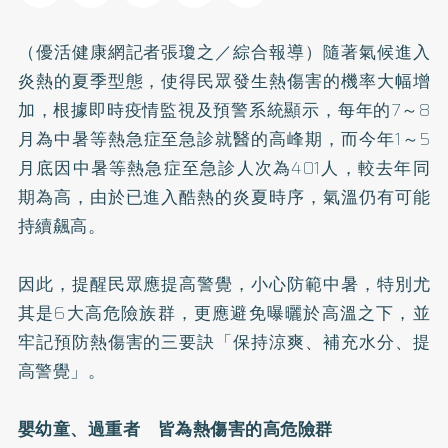
（優活健康網記者張瓊之／綜合報導）隨著氣候進入
炎熱的夏季型態，使得民眾發生熱傷害的機率大幅增
加，根據即時疫情監視及預警系統顯示，每年的7～8
月為中暑等熱急症至急診就醫的高峰期，而今年1～5
月底因中暑等熱急症至急診人次為401人，較去年同
期為高，由於已進入酷熱的炎夏時序，氣溫仍有可能
持續飆高。
因此，提醒民眾應提高警覺，小心防範中暑，特別尤
其是6大高危險族群，更應避免曝曬於高溫之下，並
牢記預防熱傷害的三要訣「保持涼爽、補充水分、提
高警覺」。
嬰幼童、過重者 皆為熱傷害的高危險群