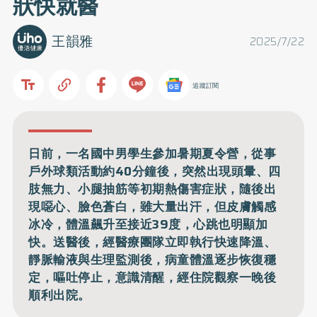
狀快就醫
王韻雅
2025/7/22
追蹤訂閱
日前，一名國中男學生參加暑期夏令營，從事
戶外球類活動約40分鐘後，突然出現頭暈、四
肢無力、小腿抽筋等初期熱傷害症狀，隨後出
現噁心、臉色蒼白，雖大量出汗，但皮膚觸感
冰冷，體溫飆升至接近39度，心跳也明顯加
快。送醫後，經醫療團隊立即執行快速降溫、
靜脈輸液與生理監測後，病童體溫逐步恢復穩
定，嘔吐停止，意識清醒，經住院觀察一晚後
順利出院。