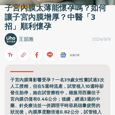
子宮內膜太薄能懷孕嗎？如何
讓子宮內膜增厚？中醫「3
招」順利懷孕
王韻雅
2024/9/9
追蹤訂閱
子宮內膜薄影響受孕？一名39歲女性嘗試過3次
人工授精，但在5週時流產，試管植入10週時卻
發生胎停，她在試管療程中，雖服用西藥但子
宮內膜仍僅有0.46公分；後續，經過3週的中
藥、針灸療法並一併調理平時容易頭暈疲勞的
狀況後，內膜厚度翻倍達0.82公分，試管植入