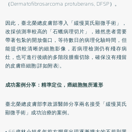
（Dermatofibrosarcoma protuberans, DFSP）。
因此，臺北榮總皮膚部導入「緩慢莫氏顯微手術」，
改採偵測率較高的「石蠟病理切片」，雖然患者需要
帶著包紮的開放傷口，等待數日的病理化驗時間，但
能提供較清晰的細胞影像，若病理檢測仍有殘存病
灶，也可進行後續的多階段腫瘤切除，確保沒有殘留
的皮膚癌細胞(詳如附表)。
成功案例分享：精準定位，癌細胞無所遁形
臺北榮總皮膚部李政源醫師分享兩名接受「緩慢莫氏
顯微手術」成功治療的案例。
• 66歲林小姐多年前右腳底出現逐漸擴大的不規則黑