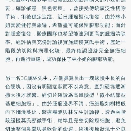
斑，確診罹患「黑色素癌」，曾接受傳統廣泛性切除
手術，術後穩定追蹤。近日腫瘤疑似復發，由於林小
姐喜愛健行與旅遊，希望盡可能保留腳部功能；而針
對腫瘤復發，醫療團隊也希望能達到更高的腫瘤清除
率。經評估與充份討論後實施緩慢莫氏手術，歷經一
階段的切除與病理化驗，最終確認邊緣完全無癌細
胞，再進行重建，成功保住了林小姐的腳部功能。
另一名36歲林先生，左側鼻翼長出一塊緩慢生長的白
色硬塊，因沒有明顯症狀而不以為意。直到硬塊逐漸
擴大後才就醫。經切片確診為高風險型「微小結節型
基底細胞癌」。由於腫瘤邊界不清，癌細胞如樹根般
向下瀰漫蔓延，醫療團隊與林先生討論後，透過兩階
段緩慢莫氏顯微手術，精準且完整切除癌細胞，避免
切除整個鼻翼與鼻軟骨的命運，術後復原狀況十分良