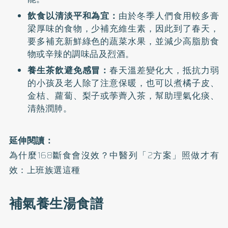
飲食以清淡平和為宜：
由於冬季人們食用較多膏
梁厚味的食物，少補充維生素，因此到了春天，
要多補充新鮮綠色的蔬菜水果，並減少高脂肪食
物或辛辣的調味品及烈酒。
養生茶飲避免感冒：
春天溫差變化大，抵抗力弱
的小孩及老人除了注意保暖，也可以煮橘子皮、
金桔、蘿蔔、梨子或荸薺入茶，幫助理氣化痰、
清熱潤肺。
延伸閱讀：
為什麼168斷食會沒效？中醫列「2方案」照做才有
效：上班族選這種
補氣養生湯食譜