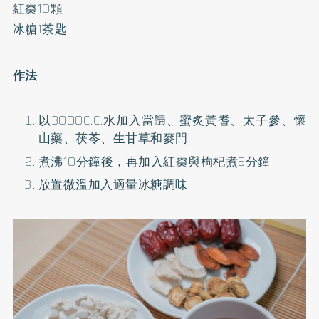
紅棗10顆
冰糖1茶匙
作法
以3000C.C.水加入當歸、蜜炙黃耆、太子參、懷
山藥、茯苓、生甘草和麥門
煮沸10分鐘後，再加入紅棗與枸杞煮5分鐘
放置微溫加入適量冰糖調味