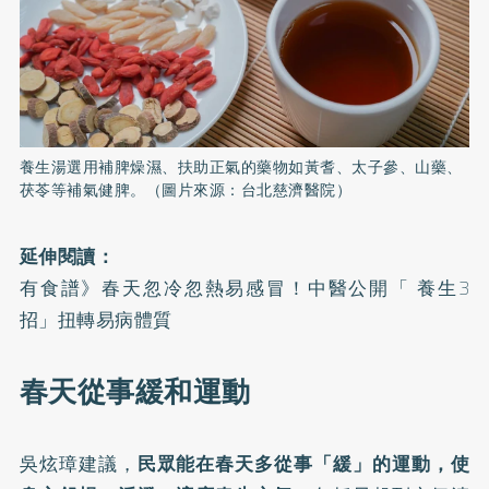
養生湯選用補脾燥濕、扶助正氣的藥物如黃耆、太子參、山藥、
茯苓等補氣健脾。（圖片來源：台北慈濟醫院）
延伸閱讀：
有食譜》春天忽冷忽熱易感冒！中醫公開「 養生3
招」扭轉易病體質
春天從事緩和運動
吳炫璋建議，
民眾能在春天多從事「緩」的運動，使