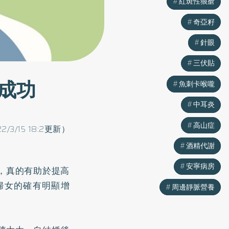
紅斑性狼瘡
紅斑性狼瘡
奇亞籽
奇亞籽
針眼
針眼
三伏貼
三伏貼
成功
魚刺卡喉嚨
魚刺卡喉嚨
中耳炎
中耳炎
高山症
高山症
22/3/15 18:2更新）
酒精代謝
酒精代謝
安寧病房
安寧病房
，真的有助於提高
婦女的確有明顯增
周邊靜脈營養
周邊靜脈營養