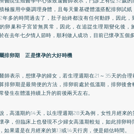
濟醫院生殖醫學中心張致遠醫師表示，門診上有位32歲的
積極服用中藥調理身體，且每天量基礎體溫搭配排卵試紙
2年多的時間過去了，肚子始終都沒有任何動靜，因此，
的卵巢和子宮皆無異常，因此，在追踨生理期變化後，
於在去年七夕情人節時，順利做人成功，目前已懷孕五個
屬排卵期 正是懷孕的大好時機
醫師表示，想懷孕的婦女，若生理週期在21～35天的合
算排卵期是最簡便的方法，排卵前處於低溫期，排卵後會
常發生在體溫持續上升的前後兩天左右。
說，高溫期約14天，以生理週期28天為例，女性月經來的第
懷孕，但臨床上也發現不少婦女高溫期較短，如此排卵時
，如果還是在月經來的第13或14天行房，便是錯估時間。