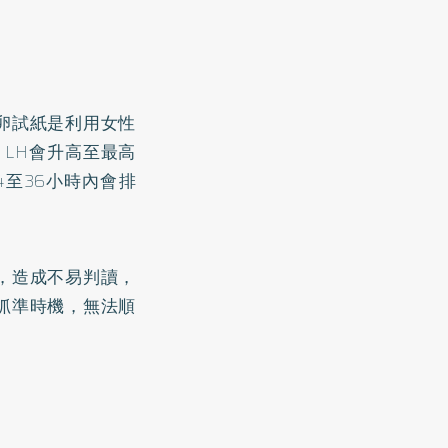
卵試紙是利用女性
，LH會升高至最高
至36小時內會排
，造成不易判讀，
抓準時機，無法順