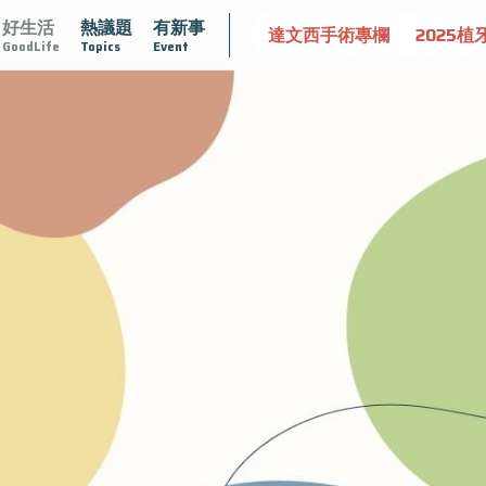
好生活
熱議題
有新事
認識攝護腺肥大
守護骨骼健康
達文西手術專欄
2025植
GoodLife
Topics
Event