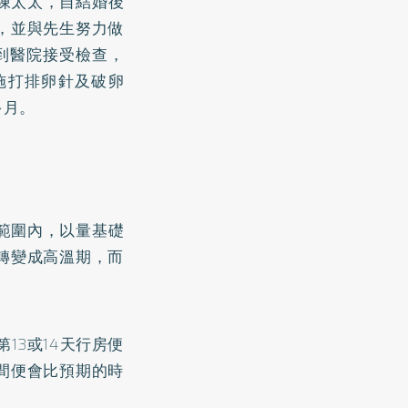
陳太太，自結婚後
，並與先生努力做
到醫院接受檢查，
施打排卵針及破卵
多月。
理範圍內，以量基礎
轉變成高溫期，而
13或14天行房便
間便會比預期的時