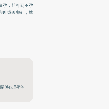
懷孕，即可到
不孕
卵針或破卵針，準
至關係心理學等