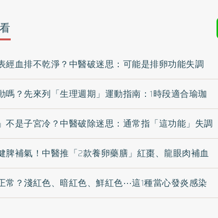
看
表經血排不乾淨？中醫破迷思：可能是排卵功能失調
動嗎？先來列「生理週期」運動指南：1時段適合瑜珈
」不是子宮冷？中醫破除迷思：通常指「這功能」失調
健脾補氣！中醫推「2款養卵藥膳」紅棗、龍眼肉補血
正常？淺紅色、暗紅色、鮮紅色⋯這1種當心發炎感染