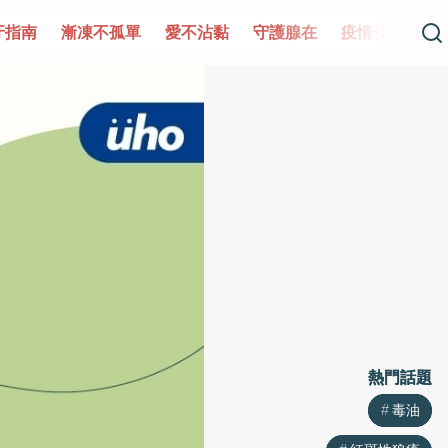
牙指南
漸凍不孤單
愛不沾黏
守護腺在
疫情保衛戰
熱門話題
熱門話題
毒油
毒油