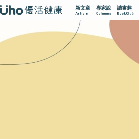
新文章
專家說
讀書趣
沾黏
守護腺在
疫情保衛戰
再生醫學
愛的未來視
Article
Columns
BookClub