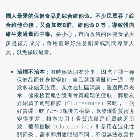
國人最愛的保健食品是綜合維他命。不少民眾吞了綜
合維他命後，又會加吃B群、維他命Ｄ等，導致體內
維生素過量而中毒。
要小心，市面販售的保健食品大
多是複方成分，食用前最好注意劑量或詢問專業人
員，以免攝取過量。
治標不治本：
有時候聽朋友分享，因吃了哪一種
保健品而使身體變好，自己就跟著亂補一通，導
致多花錢又沒用。某次在社區演講，遇過民眾表
示，健康檢查報告說有骨質疏鬆的症狀，聽朋友
介紹買了葡萄糖胺（Glucosamine）來吃，一瓶
好貴喔！吃了2〜3瓶後去檢驗，竟發現骨質密度
變得更差，根本沒用！骨質疏鬆是鈣質缺乏所
致，葡萄糖胺（Glucosamine）則是用在退化性
關節炎，需求和用途明顯不同，不但無法改善骨