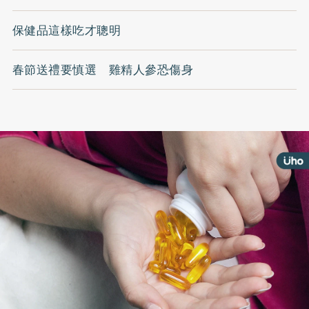
保健品這樣吃才聰明
春節送禮要慎選 雞精人參恐傷身