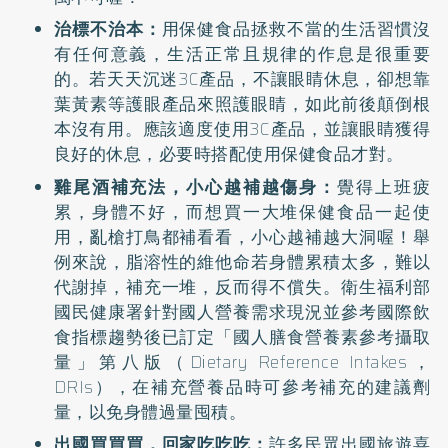
治標不治本：
用保健食品拯救不當的生活習慣沒
有任何意義，生活正常且規律的作息是很重要
的。若天天沉迷3C產品，不讓眼睛休息，卻想靠
葉黃素等護眼產品來照護眼睛，如此前後顛倒根
本沒有用。應該適度使用3C產品，並讓眼睛獲得
良好的休息，必要時搭配使用保健食品才對。
雞尾酒補充法，小心越補越傷身：
覺得上班疲
累，身體不好，而想買一大堆保健食品一起使
用，亂槍打鳥都補看看，小心越補越大洞喔！舉
例來說，脂溶性的維他命若身體累積太多，難以
代謝掉，補充一堆，反而得不償失。衛生福利部
國民健康署針對國人營養需求現況並參考國際飲
食指標趨勢後已訂定「國人膳食營養素參考攝取
量」第八版（Dietary Reference Intakes，
DRIs），在補充營養品時可參考補充的建議劑
量，以免身體過量囤積。
出國買買買，回家吃吃吃：
許多民眾出國旅遊喜