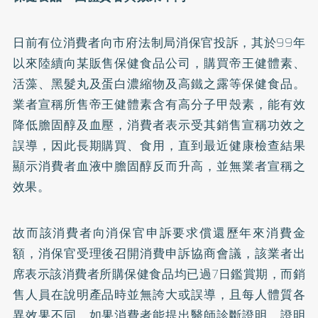
日前有位消費者向市府法制局消保官投訴，其於99年
以來陸續向某販售保健食品公司，購買帝王健體素、
活藻、黑髮丸及蛋白濃縮物及高鐵之露等保健食品。
業者宣稱所售帝王健體素含有高分子甲殼素，能有效
降低膽固醇及血壓，消費者表示受其銷售宣稱功效之
誤導，因此長期購買、食用，直到最近健康檢查結果
顯示消費者血液中膽固醇反而升高，並無業者宣稱之
效果。
故而該消費者向消保官申訴要求償還歷年來消費金
額，消保官受理後召開消費申訴協商會議，該業者出
席表示該消費者所購保健食品均已過7日鑑賞期，而銷
售人員在說明產品時並無誇大或誤導，且每人體質各
異效果不同，如果消費者能提出醫師診斷證明，證明