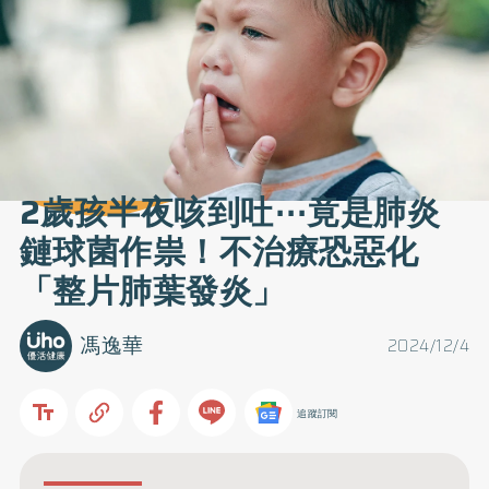
2歲孩半夜咳到吐⋯竟是肺炎
鏈球菌作祟！不治療恐惡化
「整片肺葉發炎」
馮逸華
2024/12/4
追蹤訂閱