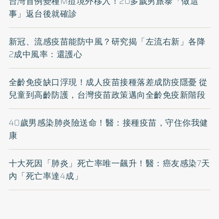
台灣首例變種M痘境外移入！20多歲男旅泰「做這
事」返台後就確診
新冠、流感疫苗能防中風？研究揭「左流右新」各降
2成中風率：還護心
全齡免疫缺口浮現！成人疫苗接種落差成防疫隱憂 從
兒童到高齡防護，台灣疫苗政策邁向全齡免疫新階段
40歲男感染肺炎險送命！醫：接種疫苗，守住你我健
康
十大死因「肺炎」死亡率唯一飆升！醫：癌友感染7天
內「死亡率達4成」