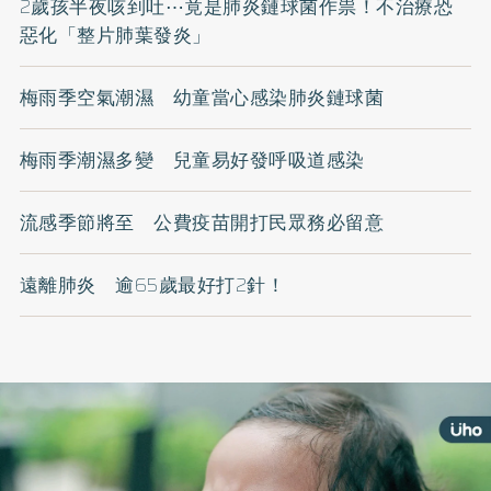
2歲孩半夜咳到吐⋯竟是肺炎鏈球菌作祟！不治療恐
惡化「整片肺葉發炎」
梅雨季空氣潮濕 幼童當心感染肺炎鏈球菌
梅雨季潮濕多變 兒童易好發呼吸道感染
流感季節將至 公費疫苗開打民眾務必留意
遠離肺炎 逾65歲最好打2針！