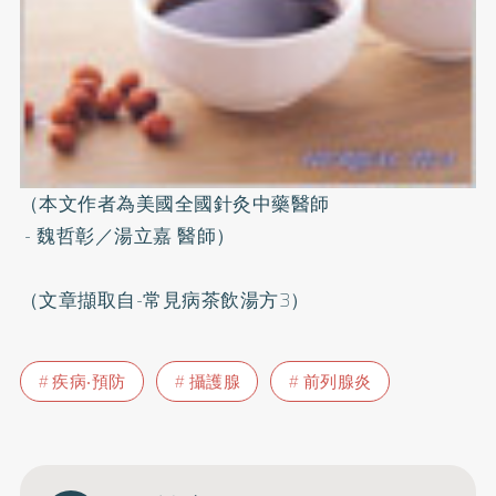
（本文作者為美國全國
針灸
中藥醫師
- 魏哲彰／湯立嘉 醫師）
（文章擷取自-常見病茶飲湯方3）
疾病‧預防
攝護腺
前列腺炎