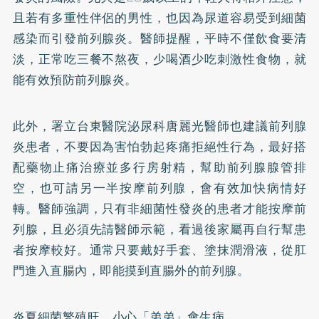
且若有多重性伴侶的男性，也因為尿道容易受到細菌
感染而引發前列腺炎。醫師提醒，平時不僅飲食要清
淡，正常吃三餐不熬夜，少喝酒少吃刺激性食物，就
能有效預防前列腺炎。
此外，署立台東醫院泌尿科唐麗光醫師也建議前列腺
炎患者，不要因為害怕勃起疼痛拒絕性行為，最好搭
配藥物止痛治療並多行房射精，幫助前列腺腺管排
空，也可請另一半按摩前列腺，會有效加快病情好
轉。醫師強調，只有非細菌性發炎的患者才能按摩前
列腺，且必須先請醫師示範，看過後家屬再自行幫患
者按摩較好。通常只要戴好手套、塗抹潤滑液，從肛
門進入直腸內，即能摸到直腸外的前列腺。
炎夏細菌繁殖旺 小心「弟弟」會生病