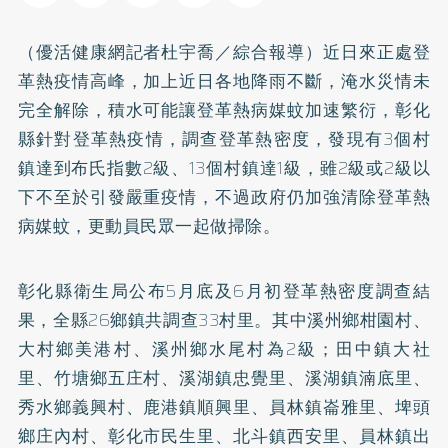
（優活健康網記者杜宇喬／綜合報導）近日來正處登
革熱疫情高峰，加上近日各地降雨不斷，淹水災情未
完全解除，積水可能讓登革熱病媒蚊加速繁衍，彰化
縣針對登革熱疫情，調查登革熱密度，發現有3個村
鎮達到布氏指數2級、13個村鎮達1級，雖2級或2級以
下不至於引發嚴重疫情，不過政府仍加強清除登革熱
病媒蚊，更動員民眾一起做掃除。
彰化縣衛生局公布5月底及6月初登革熱密度調查結
果，全縣26鄉鎮共調查33村里。其中溪州鄉柑園村、
大村鄉美港村、溪州鄉水尾村為2級；田中鎮大社
里、竹塘鄉五庄村、溪湖鎮忠覺里、溪湖鎮湳底里、
秀水鄉義興村、鹿港鎮順興里、員林鎮崙雅里、埤頭
鄉庄內村、彰化市民生里、北斗鎮西安里、員林鎮出