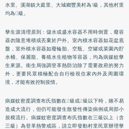
水里、溪湖鎮大庭里、大城鄉豐美村為1級，其他村里
均為0級。
孳生源清理原則：儲水或盛水容器不用時倒置，廢容
器勿隨意堆積或丟棄於戶外。室內積水容器如花盆底
盤，室外積水容器如廢輪胎、空瓶、空罐或菜園內貯
水桶、保麗龍、養殖水生植物等容器，均為病媒蚊孳
生來源。衛生局強調登革熱防治除了需要政府的努力
外，更要民眾積極配合自行檢視住家內外及周圍環
境，才能有效控制疫情。
病媒蚊密度調查布氏指數在2級或2級以下時，雖不易
造成大流行，但仍可能發生散發性傳染病例或局部小
規模流行。病媒蚊密度調查布氏指數在三級以上（含
三級）為登革熱警戒區，請立即發動村里民眾辦理孳