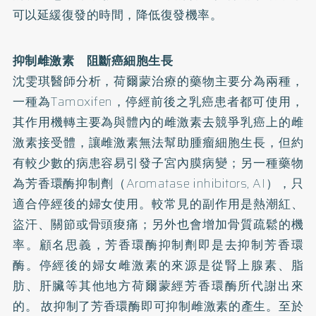
可以延緩復發的時間，降低復發機率。
抑制雌激素 阻斷癌細胞生長
沈雯琪醫師分析，荷爾蒙治療的藥物主要分為兩種，
一種為Tamoxifen，停經前後之乳癌患者都可使用，
其作用機轉主要為與體內的雌激素去競爭乳癌上的雌
激素接受體，讓雌激素無法幫助腫瘤細胞生長，但約
有較少數的病患容易引發子宮內膜病變；另一種藥物
為芳香環酶抑制劑（Aromatase inhibitors, AI），只
適合停經後的婦女使用。較常見的副作用是熱潮紅、
盜汗、關節或骨頭痠痛；另外也會增加骨質疏鬆的機
率。顧名思義，芳香環酶抑制劑即是去抑制芳香環
酶。停經後的婦女雌激素的來源是從腎上腺素、脂
肪、肝臟等其他地方荷爾蒙經芳香環酶所代謝出來
的。 故抑制了芳香環酶即可抑制雌激素的產生。至於