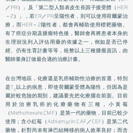
／PR）」及「第二型人類表皮生長因子接受體（HER
－2）」，若ER／PR呈陽性者，則可以使用荷爾蒙治
療，而HER－2陽性者，都會再輔助使用標靶藥物。
有了癌症分期及腫瘤特色後，醫師會再將患者本身的
生理狀況列入評估用藥的依據之一，例如是否已停
經、仍有生育計畫等等，統整以上三種腫瘤資訊，由
醫師量身訂做最合適的治療計畫。
在台灣地區，化療還是乳癌輔助性治療的首選，特別
是T
以上的病患，即使荷爾蒙受體為陽性，但因為是
3
屬於較危險的期別，建議要先把化療擺在前面。目前
用於治療乳癌的化療藥物有三種，小黃莓
（Methotrexate,CMF）是第一代的藥物，目前已較少
使用；含小紅莓（Adriamycin,CAF／CEF）是第二代
藥物，針對尚未有淋巴結轉移的病人效果良好；而含