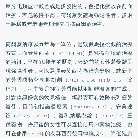
癌分化類型比較差或是多發性的，會把化療放在前面
治療，若危險性不高，荷爾蒙受體為強陽性者，多淋
巴轉移或年老患者則優先選擇荷爾蒙治療。
荷爾蒙治療以五年為一單位，是類似馬拉松似的治療
方式，而泰莫西芬（Tamoxifen）是乳癌荷爾蒙治療
的始祖，已有40幾年的歷史，停經前的女性若受體呈
現強陽性者，可以選擇泰莫西芬為治療藥物，或新型
的芳香環轉化酶抑制劑（Aromatase inhibitors，簡
稱AI），AI主要是抑制芳香酶以阻斷雌激素的生成，
針對停經婦女的效果極佳，經證實可有效降低乳癌的
復發，目前包括諾曼癌素（Exemestane）、安美達
錠（Anastrozole）、復乳納膜衣錠（Letrozole）三
種藥物，停經後的女性可以直接使用AI藥物治療，也
可在使用2－3年的泰莫西芬後再轉換成AI，降低罹患