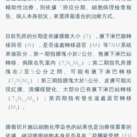
輔助性治療，則依據「癌症分期、細胞病理檢查報
告、病人本身狀況」來選擇最適合的治療方式。
目前乳癌的分期是依據腫瘤大小（T），腋下淋巴腺轉
移與否（N），是否遠處轉移器官（M）等TNM系統
來做區分，第一期指腫塊小於2公分、無腋下淋巴結
轉移、侷限在乳葉內（T
N
M
）；第二期指乳房腫
1
0
0
塊在2至5公分之間、可能有腋下淋巴轉移
（T
N
M
）；第三期指腫塊大於5公分、皮膚可能出
2
1
0
現紅腫、潰爛樣變化、大部分已有腋下淋巴結轉移
（T
N
M
）；第四期指有發生遠處器官轉移
3
1-2
0
（M
）。
1
腫瘤切片施以細胞化學染色的結果也是治療很重要的
依據，確認腫瘤細胞本身是否具有「荷爾蒙受體（ER