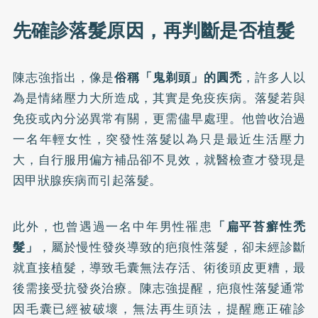
先確診落髮原因，再判斷是否植髮
陳志強指出，像是
俗稱「鬼剃頭」的圓禿
，許多人以
為是情緒壓力大所造成，其實是免疫疾病。落髮若與
免疫或內分泌異常有關，更需儘早處理。他曾收治過
一名年輕女性，突發性落髮以為只是最近生活壓力
大，自行服用偏方補品卻不見效，就醫檢查才發現是
因甲狀腺疾病而引起落髮。
此外，也曾遇過一名中年男性罹患
「扁平苔癬性禿
髮」
，屬於慢性發炎導致的疤痕性落髮，卻未經診斷
就直接植髮，導致毛囊無法存活、術後頭皮更糟，最
後需接受抗發炎治療。陳志強提醒，疤痕性落髮通常
因毛囊已經被破壞，無法再生頭法，提醒應正確診