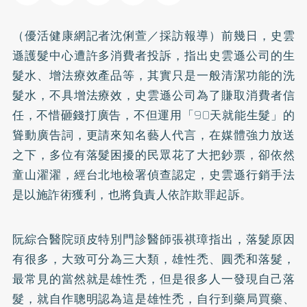
（優活健康網記者沈俐萱／採訪報導）前幾日，史雲
遜護髮中心遭許多消費者投訴，指出史雲遜公司的生
髮水、增法療效產品等，其實只是一般清潔功能的洗
髮水，不具增法療效，史雲遜公司為了賺取消費者信
任，不惜砸錢打廣告，不但運用「90天就能生髮」的
聳動廣告詞，更請來知名藝人代言，在媒體強力放送
之下，多位有落髮困擾的民眾花了大把鈔票，卻依然
童山濯濯，經台北地檢署偵查認定，史雲遜行銷手法
是以施詐術獲利，也將負責人依詐欺罪起訴。
阮綜合醫院頭皮特別門診醫師張祺璋指出，落髮原因
有很多，大致可分為三大類，雄性禿、圓禿和落髮，
最常見的當然就是雄性禿，但是很多人一發現自己落
髮，就自作聰明認為這是雄性禿，自行到藥局買藥、