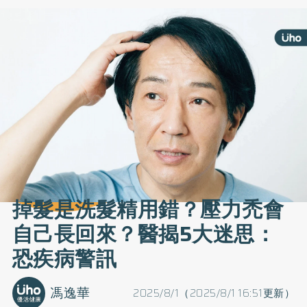
掉髮是洗髮精用錯？壓力禿會
自己長回來？醫揭5大迷思：
恐疾病警訊
馮逸華
2025/8/1（2025/8/1 16:51更新）