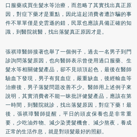
口服藥或買生髮水等治療，而忽略了其實找出真正原
因，對症下藥才是重點，因此這起消費者遭詐騙的事
件不單單僅是史雲遜的錯，民眾也應該具備正確的知
識，到醫院就醫，找出落髮真正原因才是。
張祺璋醫師接著也舉了一個例子，過去一名男子到門
診詢問落髮原因，也向醫師表示曾使用過口服藥、生
髮水等相關健髮產品，卻不見頭頂起色，最後在醫師
驗血下發現，男子有貧血症，嚴重缺血，後經輸血等
治療後，男子落髮問題改善不少。醫師用上述例子來
說明，其實消費者不能一昧批評健髮產品，應該在第
一時間，到醫院就診，找出落髮原因，對症下藥！最
後，張祺璋醫師提醒，平日的頭皮保養也是非常重
要，少吃油炸物、減少染燙髮機會、減少熬夜，養成
正常的生活作息，就是對頭髮最好的照顧。