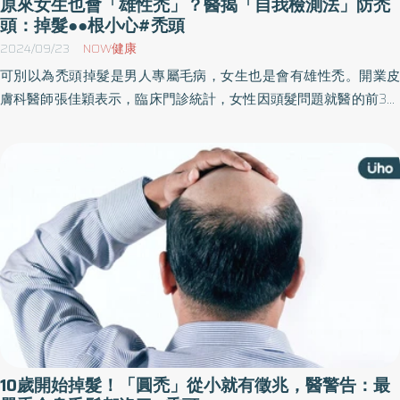
原來女生也會「雄性禿」？醫揭「自我檢測法」防禿
頭：掉髮●●根小心#禿頭
2024/09/23
NOW健康
可別以為禿頭掉髮是男人專屬毛病，女生也是會有雄性禿。開業皮
膚科醫師張佳穎表示，臨床門診統計，女性因頭髮問題就醫的前3名
中，首位就是「女性雄性禿」，儘管不可能變成禿子，但頭頂頭髮
變細、變空，看起來就是顯老。《優活健康網》特摘此篇分享女性
雄性禿的衛教知識。
10歲開始掉髮！「圓禿」從小就有徵兆，醫警告：最