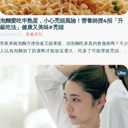
泡麵愛吃半熟蛋，小心禿頭風險！營養師授4招「升
級吃法」健康又美味#禿頭
2026/01/26
常春月刊
宵夜來碗泡麵方便快速又能果腹，但泡麵吃多真的會傷身嗎？不少
人以為泡麵加了防腐劑才能放這麼久，吃多了可能導致禿頭、掉
髮。到底泡麵該怎麼吃才對？《優活健康網》特選此篇，營養師高
敏敏幫大家破解迷思，指出泡麵製程才是長時間存放的關鍵，並教
民眾4招健康升級的泡麵吃法。