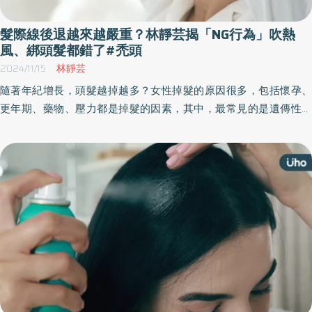
髮際線後退越來越嚴重？林靜芸揭「NG行為」吹熱
風、綁頭髮都錯了#禿頭
2024/11/15
林靜芸
隨著年紀增長，頭髮越掉越多？女性掉髮的原因很多，包括懷孕、
更年期、藥物、壓力都是掉髮的因素，其中，最常見的是遺傳性女
性禿頭，可能會有髮線後退或是分線變寬的問題。《優活健康網》
特摘整形外科名醫林靜芸所撰此篇，分享女性掉髮的原因、症狀與
日常照護，若有掉髮問題應該儘早尋求專業諮詢。