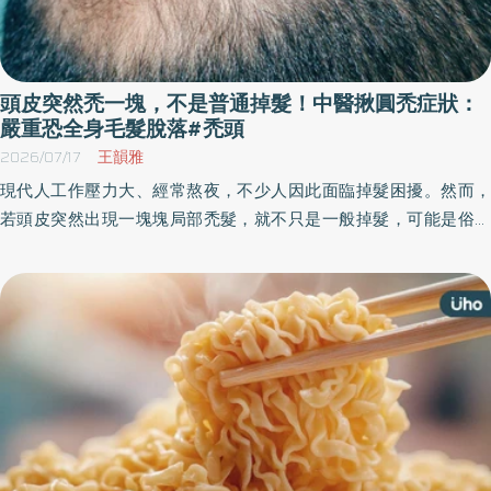
頭皮突然禿一塊，不是普通掉髮！中醫揪圓禿症狀：
嚴重恐全身毛髮脫落#禿頭
2026/07/17
王韻雅
現代人工作壓力大、經常熬夜，不少人因此面臨掉髮困擾。然而，
若頭皮突然出現一塊塊局部禿髮，就不只是一般掉髮，可能是俗稱
「圓禿」的疾病。中醫指出，除了頭髮外，部分患者也可能出現眉
毛、睫毛或鬍鬚脫落，若發現頭皮出現局部禿髮情形，應及早尋求
皮膚科或中醫師診治。