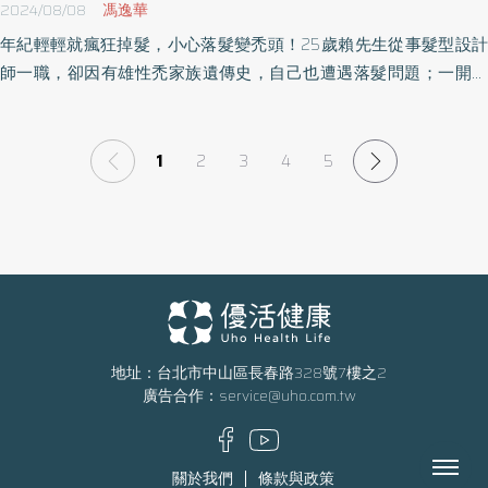
2024/08/08
馮逸華
年紀輕輕就瘋狂掉髮，小心落髮變禿頭！25歲賴先生從事髮型設計
師一職，卻因有雄性禿家族遺傳史，自己也遭遇落髮問題；一開始
靠自己的專業用髮型掩飾，外出也會戴帽子，但時間一久，不僅髮
際線明顯退後呈「M型化」，甚至被約會對象投以異樣眼光，讓他決
定至生髮診所求診，積極進行頭皮育髮療程，透過植髮及口服藥物
1
2
3
4
5
治療，終於重回茂密毛髮外觀。
地址：台北市中山區長春路328號7樓之2
廣告合作：
service@uho.com.tw
Menu
關於我們
條款與政策