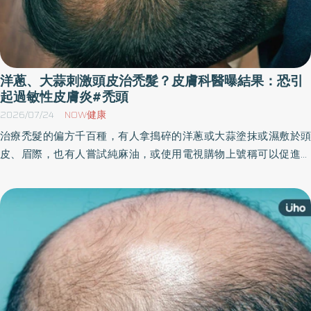
洋蔥、大蒜刺激頭皮治禿髮？皮膚科醫曝結果：恐引
起過敏性皮膚炎#禿頭
2026/07/24
NOW健康
治療禿髮的偏方千百種，有人拿搗碎的洋蔥或大蒜塗抹或濕敷於頭
皮、眉際，也有人嘗試純麻油，或使用電視購物上號稱可以促進毛
囊生長的養髮液。《優活健康網》特別摘錄此篇，皮膚科醫師建
議，所有掉髮都有其原因，應該對症下藥，不可貿然嘗試偏方。