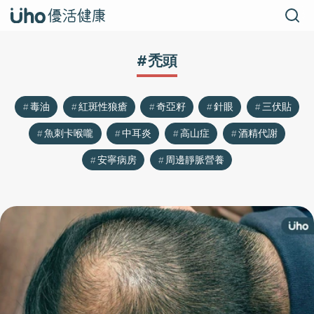
#禿頭
毒油
紅斑性狼瘡
奇亞籽
針眼
三伏貼
魚刺卡喉嚨
中耳炎
高山症
酒精代謝
安寧病房
周邊靜脈營養