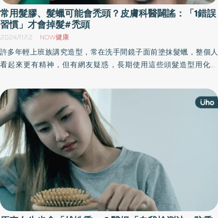
常用髮膠、髮蠟可能會禿頭？皮膚科醫闢謠：「1錯誤
習慣」才會掉髮#禿頭
2024/11/12
NOW健康
許多年輕上班族講究造型，常在洗手間鏡子面前塗抹髮蠟，整個人
看起來更有精神，但有網友疑惑，長期使用這些頭髮造型用化妝
品，是否可能導致禿頭？《優活健康網》特摘此篇，分享頭髮化妝
品的用法，皮膚科醫師趙昭明表示，使用髮蠟、髮膠與禿頭無關，
但如果長期不當使用，或未能徹底清潔，確實可能引發接觸性皮膚
炎、毛囊阻塞，造成毛髮稀疏。