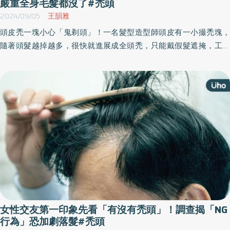
嚴重全身毛髮都沒了#禿頭
2024/09/05
王韻雅
頭皮禿一塊小心「鬼剃頭」！一名髮型造型師頭皮有一小撮禿塊，
隨著頭髮越掉越多，很快就進展成全頭禿，只能戴假髮遮掩，工作
也被迫停擺。後續，就醫確診為「圓禿」後，開始漫長的治療之
路，這些年來病情反反覆覆，目前靠新型口服標靶藥物和施打脈衝
式療法來控制病情，掉髮症狀已趨於穩定。
女性交友第一印象先看「有沒有禿頭」！調查揭「NG
行為」恐加劇落髮#禿頭