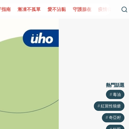
牙指南
漸凍不孤單
愛不沾黏
守護腺在
疫情保衛戰
熱門話題
熱門話題
毒油
毒油
紅斑性狼瘡
紅斑性狼瘡
奇亞籽
奇亞籽