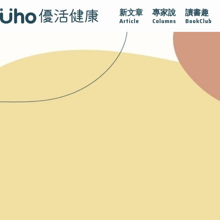
新文章
專家說
讀書趣
沾黏
守護腺在
疫情保衛戰
再生醫學
愛的未來視
Article
Columns
BookClub