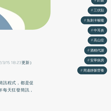
針眼
針眼
三伏貼
三伏貼
魚刺卡喉嚨
魚刺卡喉嚨
中耳炎
中耳炎
高山症
高山症
酒精代謝
酒精代謝
安寧病房
安寧病房
2/3/15 18:23更新）
周邊靜脈營養
周邊靜脈營養
簡訊程式，都是促
年每天狂發簡訊，