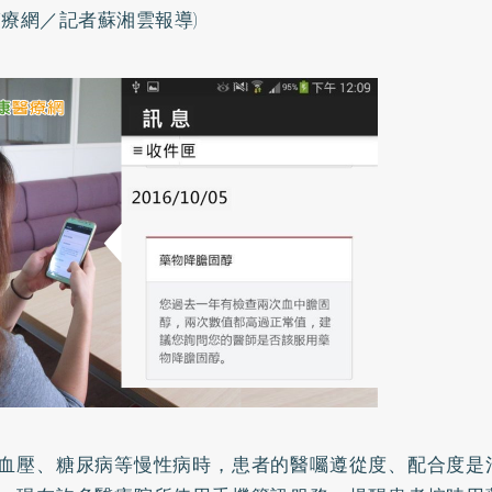
醫療網／記者蘇湘雲報導)
血壓
、
糖尿病
等慢性病時，患者的醫囑遵從度、配合度是