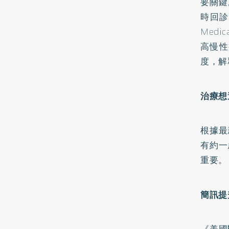
要關鍵
時回診、
Medi
高慢性
度，解
治療想
根據最
有約一
重要。
簡訊提
《美國