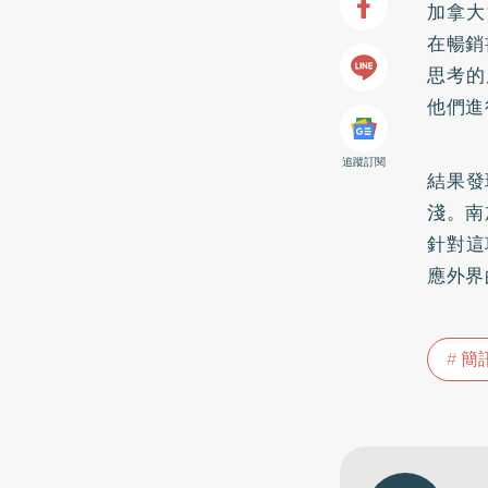
加拿大溫
在暢銷
思考的
他們進
追蹤訂閱
結果發
淺。南加州
針對這
應外界
簡