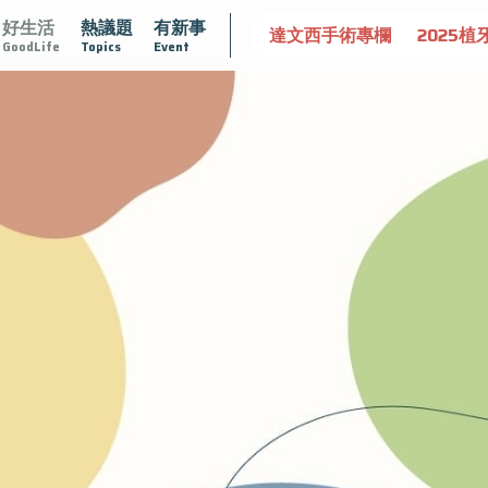
好生活
熱議題
有新事
認識攝護腺肥大
守護骨骼健康
達文西手術專欄
2025植
GoodLife
Topics
Event