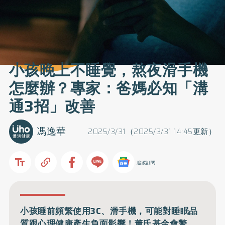
小孩晚上不睡覺，熬夜滑手機
怎麼辦？專家：爸媽必知「溝
通3招」改善
馮逸華
2025/3/31（2025/3/31 14:45更新）
追蹤訂閱
小孩睡前頻繁使用3C、滑手機，可能對睡眠品
質跟心理健康產生負面影響！董氏基金會警