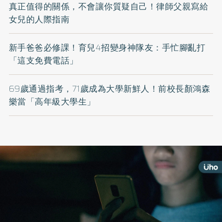
真正值得的關係，不會讓你質疑自己！律師父親寫給
女兒的人際指南
新手爸爸必修課！育兒4招變身神隊友：手忙腳亂打
「這支免費電話」
69歲通過指考，71歲成為大學新鮮人！前校長顏鴻森
樂當「高年級大學生」