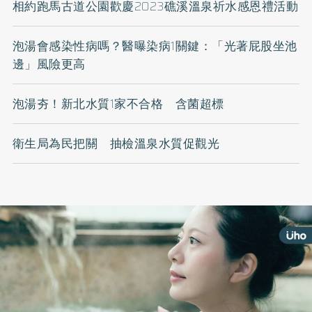
相約跑馬古道公園歡慶2023礁溪溫泉祈水感恩禮活動
泡湯會感染性病嗎？醫曝染病1關鍵：「光著屁股坐池
邊」風險更高
泡湯夯！新北水質1家不合格 含菌超標
衛生局為民把關 抽檢溫泉水質促觀光