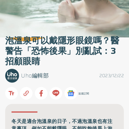
泡溫泉可以戴隱形眼鏡嗎？醫
警告「恐怖後果」別亂試：3
招顧眼睛
Uho編輯部
2023/12/22
追蹤訂閱
冬天是適合泡溫泉的日子，不過泡溫泉也有注
意事項，例如不能戴隱眼、不能吃飽後馬上泡