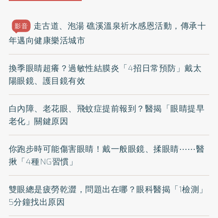
走古道、泡湯 礁溪溫泉祈水感恩活動，傳承十
影音
年邁向健康樂活城市
換季眼睛超癢？過敏性結膜炎「4招日常預防」戴太
陽眼鏡、護目鏡有效
白內障、老花眼、飛蚊症提前報到？醫揭「眼睛提早
老化」關鍵原因
你跑步時可能傷害眼睛！戴一般眼鏡、揉眼睛⋯⋯醫
揪「4種NG習慣」
雙眼總是疲勞乾澀，問題出在哪？眼科醫揭「1檢測」
5分鐘找出原因