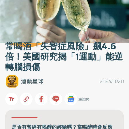
常喝酒「失智症風險」飆4.6
倍！美國研究揭「1運動」能逆
轉腦損傷
運動星球
2024/11/20
追蹤訂閱
是否有曾經有喝醉的經驗嗎？當喝醉時會反應