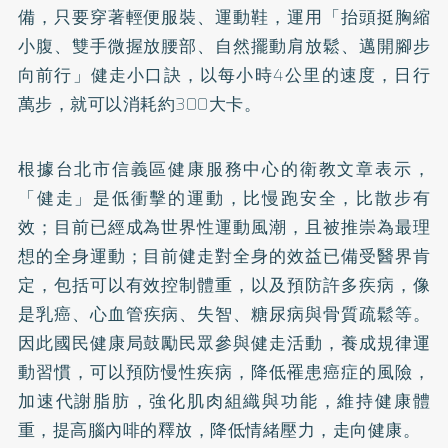
備，只要穿著輕便服裝、運動鞋，運用「抬頭挺胸縮
小腹、雙手微握放腰部、自然擺動肩放鬆、邁開腳步
向前行」健走小口訣，以每小時4公里的速度，日行
萬步，就可以消耗約300大卡。
根據台北市信義區健康服務中心的衛教文章表示，
「健走」是低衝擊的運動，比慢跑安全，比散步有
效；目前已經成為世界性運動風潮，且被推崇為最理
想的全身運動；目前健走對全身的效益已備受醫界肯
定，包括可以有效控制體重，以及預防許多疾病，像
是
乳癌
、心血管疾病、失智、
糖尿病
與骨質疏鬆等。
因此國民健康局鼓勵民眾參與健走活動，養成規律運
動習慣，可以預防慢性疾病，降低罹患癌症的風險，
加速代謝脂肪，強化肌肉組織與功能，維持健康體
重，提高腦內啡的釋放，降低情緒壓力，走向健康。